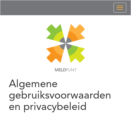
Toggl
naviga
MELD
PUNT
Algemene
gebruiksvoorwaarden
en privacybeleid