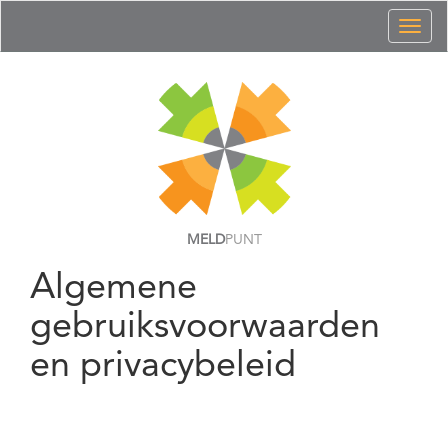
Toggl
naviga
MELD
PUNT
Algemene
gebruiksvoorwaarden
en privacybeleid