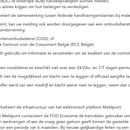
(B2C) of oneerlijke (B2B) handelspraktijken kunnen melden;
n advies krijgen om hun belangen te verdedigen.
tert de samenwerking tussen federale handhavingsinstanties bij misle
temt, kan uw melding ook worden doorgegeven aan een ombudsdienst o
 onderneming:
ntenombudsdienst (COD); of
s Centrum voor de Consument België (ECC België).
 gebruikt om informatie te verzamelen om de kwaliteit van de control
een nooddienst en beschikt niet over een 24/24u- en 7/7 dagen-perma
 niet de mogelijkheid om klacht neer te leggen of officieel aangifte te
toffer werd van een misdrijf en klacht wenst neer te leggen, neem dan
eheert de infrastructuur van het elektronisch platform Meldpunt.
het Meldpunt contacteert de FOD Economie de betrokken gebruiker om
an aanbrengen of aan de vraag geen gehoor geeft binnen de gestelde
or een periode van 6 maanden. Bij nieuwe gelijkaardige feiten na e