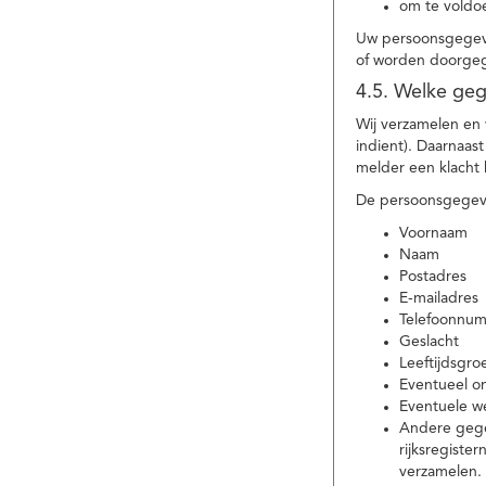
om te voldoe
Uw persoonsgegeve
of worden doorgeg
4.5. Welke ge
Wij verzamelen en
indient). Daarnaas
melder een klacht 
De persoonsgegeve
Voornaam
Naam
Postadres
E-mailadres
Telefoonnu
Geslacht
Leeftijdsgro
Eventueel 
Eventuele w
Andere gege
rijksregiste
verzamelen.