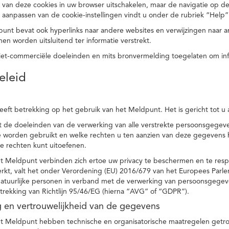
 van deze cookies in uw browser uitschakelen, maar de navigatie op de
t aanpassen van de cookie-instellingen vindt u onder de rubriek “Help”
punt bevat ook hyperlinks naar andere websites en verwijzingen naar
en worden uitsluitend ter informatie verstrekt.
niet-commerciële doeleinden en mits bronvermelding toegelaten om in
eleid
heeft betrekking op het gebruik van het Meldpunt. Het is gericht tot u
dt de doeleinden van de verwerking van alle verstrekte persoonsgege
worden gebruikt en welke rechten u ten aanzien van deze gegevens heb
e rechten kunt uitoefenen.
et Meldpunt verbinden zich ertoe uw privacy te beschermen en te res
rkt, valt het onder Verordening (EU) 2016/679 van het Europees Parl
tuurlijke personen in verband met de verwerking van persoonsgegeven
trekking van Richtlijn 95/46/EG (hierna “AVG” of “GDPR”).
ng en vertrouwelijkheid van de gegevens
t Meldpunt hebben technische en organisatorische maatregelen getrof