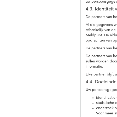
uw persoonsgegev
4.3. Identitei
De partners van he
Al die gegevens w
Afhankelijk van d
Meldpunt. De aldu
opdrachten van op
De partners van h
De partners van h
zullen worden doo
informatie.
Elke partner blijft
4.4. Doeleind
Uw persoonsgegeve
identificat
statistische
onderzoek of
Voor meer in