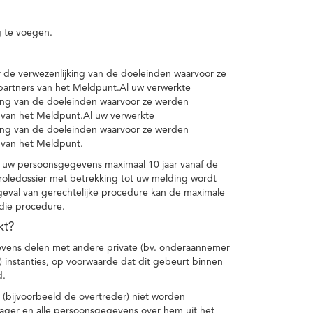
 te voegen.
de verwezenlijking van de doeleinden waarvoor ze
artners van het Meldpunt.Al uw verwerkte
ing van de doeleinden waarvoor ze werden
 van het Meldpunt.Al uw verwerkte
ing van de doeleinden waarvoor ze werden
 van het Meldpunt.
 uw persoonsgegevens maximaal 10 jaar vanaf de
oledossier met betrekking tot uw melding wordt
geval van gerechtelijke procedure kan de maximale
 die procedure.
kt?
vens delen met andere private (bv. onderaannemer
n) instanties, op voorwaarde dat dit gebeurt binnen
d.
 (bijvoorbeeld de overtreder) niet worden
klager en alle persoonsgegevens over hem uit het