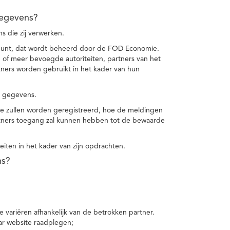
gegevens?
 die zij verwerken.
punt, dat wordt beheerd door de FOD Economie.
f meer bevoegde autoriteiten, partners van het
ers worden gebruikt in het kader van hun
e gegevens.
e zullen worden geregistreerd, hoe de meldingen
tners toegang zal kunnen hebben tot de bewaarde
teiten in het kader van zijn opdrachten.
ns?
 variëren afhankelijk van de betrokken partner.
ar website raadplegen;