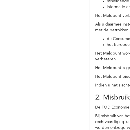
misleidende 
informatie e
Het Meldpunt verbe
Als u daarmee ins
met de betrokken
de Consume
het Europee
Het Meldpunt wordt
verbeteren.
Het Meldpunt is g
Het Meldpunt biedt
Indien u het slach
2. Misbruik
De FOD Economie b
Bij misbruik van 
rechtvaardiging k
worden ontzegd vo