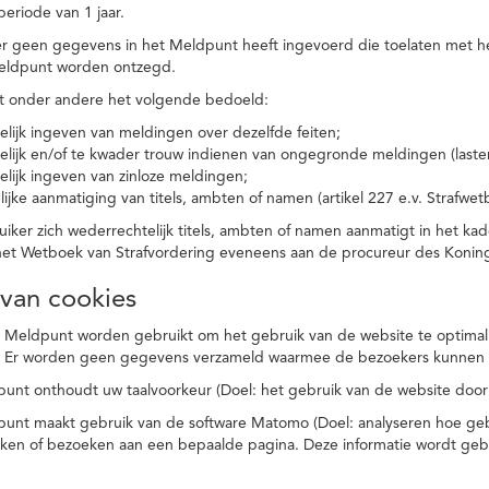
eriode van 1 jaar.
r geen gegevens in het Meldpunt heeft ingevoerd die toelaten met he
eldpunt worden ontzegd.
t onder andere het volgende bedoeld:
elijk ingeven van meldingen over dezelfde feiten;
elijk en/of te kwader trouw indienen van ongegronde meldingen (laster
elijk ingeven van zinloze meldingen;
ijke aanmatiging van titels, ambten of namen (artikel 227 e.v. Strafwet
ker zich wederrechtelijk titels, ambten of namen aanmatigt in het kad
n het Wetboek van Strafvordering eveneens aan de procureur des Kon
 van cookies
 Meldpunt worden gebruikt om het gebruik van de website te optimalis
. Er worden geen gegevens verzameld waarmee de bezoekers kunnen 
unt onthoudt uw taalvoorkeur (Doel: het gebruik van de website door
punt maakt gebruik van de software Matomo (Doel: analyseren hoe geb
oeken of bezoeken aan een bepaalde pagina. Deze informatie wordt ge