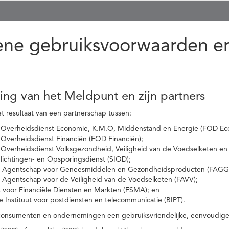
ne gebruiksvoorwaarden en
ling van het Meldpunt en zijn partners
t resultaat van een partnerschap tussen:
 Overheidsdienst Economie, K.M.O, Middenstand en Energie (FOD Ec
Overheidsdienst Financiën (FOD Financiën);
 Overheidsdienst Volksgezondheid, Veiligheid van de Voedselketen en
nlichtingen- en Opsporingsdienst (SIOD);
l Agentschap voor Geneesmiddelen en Gezondheidsproducten (FAGG
l Agentschap voor de Veiligheid van de Voedselketen (FAVV);
t voor Financiële Diensten en Markten (FSMA); en
e Instituut voor postdiensten en telecommunicatie (BIPT).
onsumenten en ondernemingen een gebruiksvriendelijke, eenvoudige en