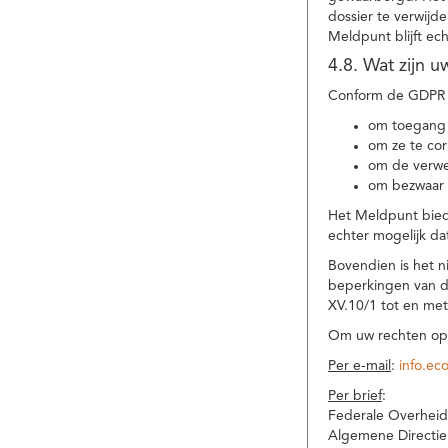
dossier te verwijd
Meldpunt blijft ec
4.8. Wat zijn 
Conform de GDPR 
om toegang 
om ze te corr
om de verwe
om bezwaar 
Het Meldpunt biedt
echter mogelijk da
Bovendien is het n
beperkingen van d
XV.10/1 tot en me
Om uw rechten op 
Per e-mail
:
info.ec
Per brief
:
Federale Overheid
Algemene Directie