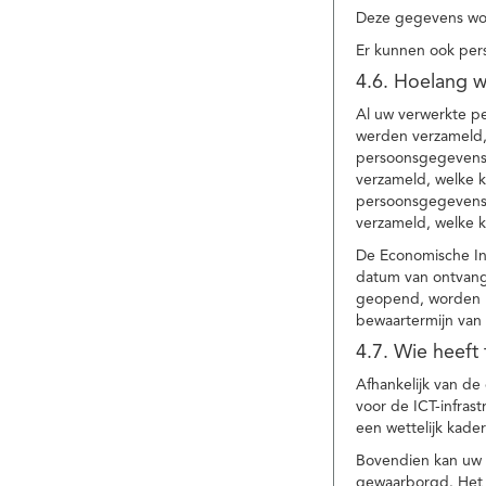
Deze gegevens wor
Er kunnen ook per
4.6. Hoelang 
Al uw verwerkte p
werden verzameld,
persoonsgegevens 
verzameld, welke 
persoonsgegevens 
verzameld, welke 
De Economische In
datum van ontvang
geopend, worden uw
bewaartermijn van 
4.7. Wie heeft
Afhankelijk van d
voor de ICT-infrast
een wettelijk kade
Bovendien kan uw a
gewaarborgd. Het i