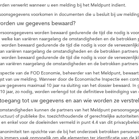
den verwerkt wanneer u een melding bij het Meldpunt indient.
soonsgegevens voorkomen in documenten die u besluit bij uw melding
worden uw gegevens bewaard?
ersoonsgegevens worden bewaard gedurende de tijd die nodig is voor 
 welke kan variëren naargelang de omstandigheden en de betrokken p
worden bewaard gedurende de tijd die nodig is voor de verwezenlijk
kan variëren naargelang de omstandigheden en de betrokken partners
worden bewaard gedurende de tijd die nodig is voor de verwezenlijk
kan variëren naargelang de omstandigheden en de betrokken partners
spectie van de FOD Economie, beheerder van het Meldpunt, bewaart
st van uw melding. Wanneer door de Economische Inspectie een contr
 gegevens maximaal 10 jaar na sluiting van het dossier bewaard. In 
10 jaar, zo nodig, worden verlengd tot de definitieve beëindiging van
 toegang tot uw gegevens en aan wie worden ze verstre
e omstandigheden kunnen de partners van het Meldpunt persoonsgege
ructuur) of publieke (bv. toezichthoudende of gerechtelijke autoriteite
r en enkel voor de doeleinden vermeld in punt 4.4 van dit privacybelei
nonimiteit ten opzichte van de bij het onderzoek betrokken personen
s immers vaak onmogelijk om alle elementen ter identificatie van de 