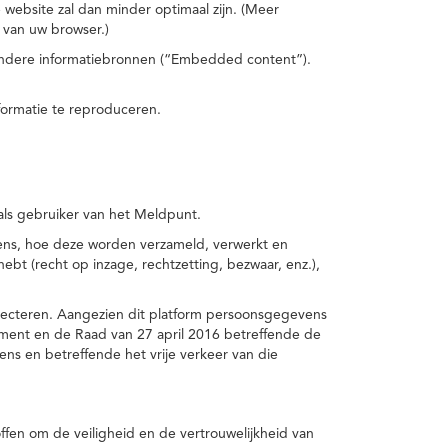
 website zal dan minder optimaal zijn. (Meer
 van uw browser.)
 andere informatiebronnen (“Embedded content”).
formatie te reproduceren.
 als gebruiker van het Meldpunt.
vens, hoe deze worden verzameld, verwerkt en
t (recht op inzage, rechtzetting, bezwaar, enz.),
pecteren. Aangezien dit platform persoonsgegevens
ement en de Raad van 27 april 2016 betreffende de
s en betreffende het vrije verkeer van die
fen om de veiligheid en de vertrouwelijkheid van