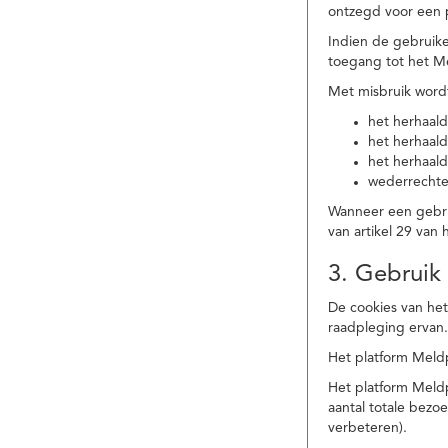
ontzegd voor een p
Indien de gebruike
toegang tot het M
Met misbruik word
het herhaald
het herhaald
het herhaald
wederrechtel
Wanneer een gebrui
van artikel 29 va
3. Gebruik
De cookies van het
raadpleging ervan
Het platform Meldp
Het platform Meld
aantal totale bez
verbeteren).