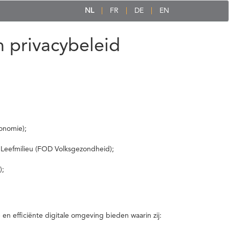
NL
FR
DE
EN
 privacybeleid
onomie);
 Leefmilieu (FOD Volksgezondheid);
);
 efficiënte digitale omgeving bieden waarin zij: