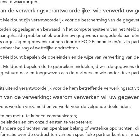
ens te waarborgen.
t van de verwerkingsverantwoordelijke: wie verwerkt uw 
t Meldpunt zijn verantwoordelijk voor de bescherming van de gegevens
orden opgeslagen en bewaard in het computersysteem van het Meld
e aangehaalde problematiek worden uw gegevens meegedeeld aan één o
s opgeslagen gegevens kunnen door de FOD Economie en/of zijn partn
enbaar belang of wettelijke opdrachten.
et Meldpunt bepalen de doeleinden en de wijze van verwerking van d
et Meldpunt bepalen de te gebruiken middelen, d.w.z. de gegevens di
rgestuurd naar en toegewezen aan de partners en wie onder deze par
 uitsluitend verantwoordelijk voor de hem betreffende verwerkingsactivi
en van de verwerking: waarom verwerken wij uw gegeve
ns worden verzameld en verwerkt voor de volgende doeleinden:
ie en om met u te kunnen communiceren;
 doeleinden en om onze diensten te verbeteren;
 andere opdrachten van openbaar belang of wettelijke opdrachten, die
formatie over de opdrachten van een specifieke partner kunt u zijn/ha