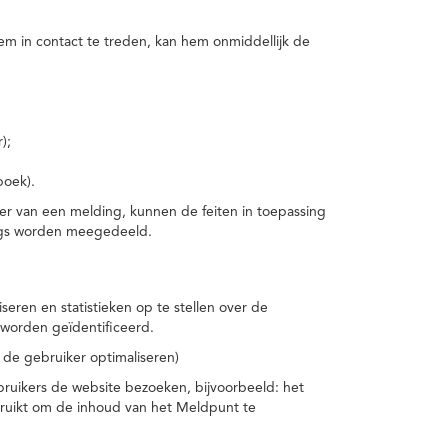
m in contact te treden, kan hem onmiddellijk de
);
boek).
er van een melding, kunnen de feiten in toepassing
ings worden meegedeeld.
eren en statistieken op te stellen over de
worden geïdentificeerd.
 de gebruiker optimaliseren)
ruikers de website bezoeken, bijvoorbeeld: het
bruikt om de inhoud van het Meldpunt te