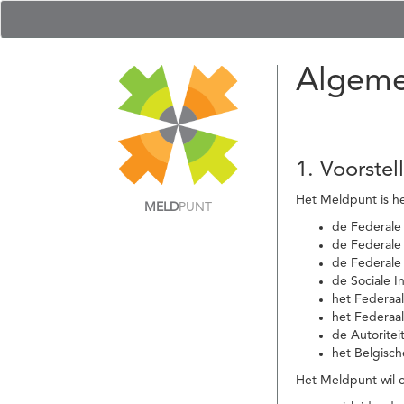
Algeme
1. Voorstel
Het Meldpunt is he
MELD
PUNT
de Federale
de Federale 
de Federale
de Sociale I
het Federaa
het Federaa
de Autoritei
het Belgisch
Het Meldpunt wil c