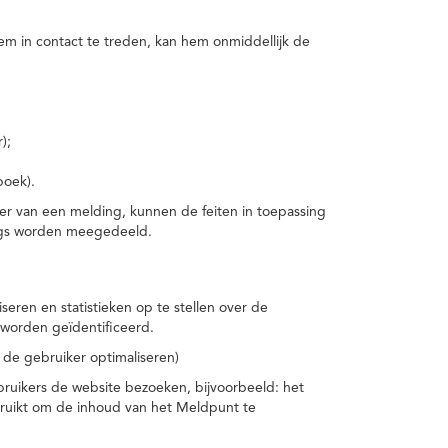
m in contact te treden, kan hem onmiddellijk de
);
boek).
er van een melding, kunnen de feiten in toepassing
ings worden meegedeeld.
eren en statistieken op te stellen over de
worden geïdentificeerd.
 de gebruiker optimaliseren)
ruikers de website bezoeken, bijvoorbeeld: het
bruikt om de inhoud van het Meldpunt te