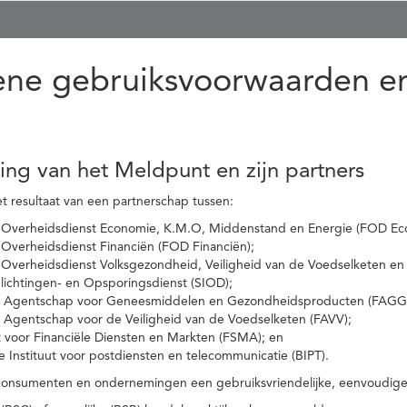
ne gebruiksvoorwaarden en
ling van het Meldpunt en zijn partners
t resultaat van een partnerschap tussen:
 Overheidsdienst Economie, K.M.O, Middenstand en Energie (FOD Ec
Overheidsdienst Financiën (FOD Financiën);
 Overheidsdienst Volksgezondheid, Veiligheid van de Voedselketen en
nlichtingen- en Opsporingsdienst (SIOD);
l Agentschap voor Geneesmiddelen en Gezondheidsproducten (FAGG
l Agentschap voor de Veiligheid van de Voedselketen (FAVV);
t voor Financiële Diensten en Markten (FSMA); en
e Instituut voor postdiensten en telecommunicatie (BIPT).
onsumenten en ondernemingen een gebruiksvriendelijke, eenvoudige en