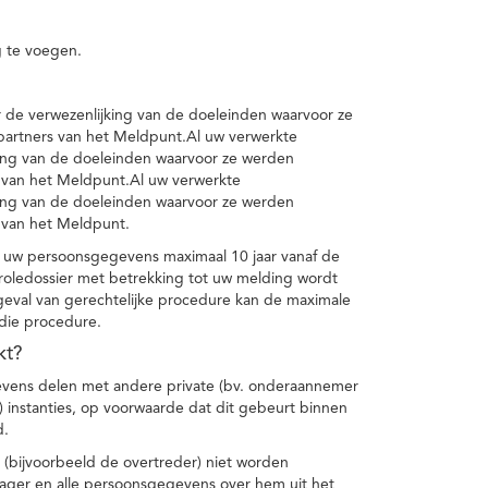
 te voegen.
de verwezenlijking van de doeleinden waarvoor ze
artners van het Meldpunt.Al uw verwerkte
ing van de doeleinden waarvoor ze werden
 van het Meldpunt.Al uw verwerkte
ing van de doeleinden waarvoor ze werden
 van het Meldpunt.
 uw persoonsgegevens maximaal 10 jaar vanaf de
oledossier met betrekking tot uw melding wordt
geval van gerechtelijke procedure kan de maximale
 die procedure.
kt?
vens delen met andere private (bv. onderaannemer
n) instanties, op voorwaarde dat dit gebeurt binnen
d.
 (bijvoorbeeld de overtreder) niet worden
klager en alle persoonsgegevens over hem uit het