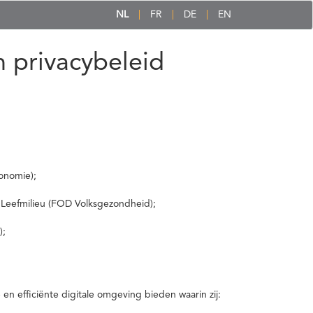
NL
FR
DE
EN
 privacybeleid
onomie);
 Leefmilieu (FOD Volksgezondheid);
);
 efficiënte digitale omgeving bieden waarin zij: