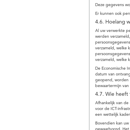
Deze gegevens wor
Er kunnen ook per
4.6. Hoelang 
Al uw verwerkte p
werden verzameld,
persoonsgegevens 
verzameld, welke 
persoonsgegevens 
verzameld, welke 
De Economische In
datum van ontvang
geopend, worden uw
bewaartermijn van 
4.7. Wie heeft
Afhankelijk van d
voor de ICT-infrast
een wettelijk kade
Bovendien kan uw a
gewaarborgd. Het i