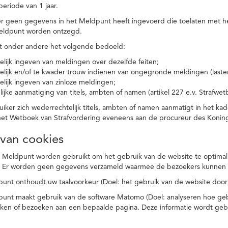
eriode van 1 jaar.
r geen gegevens in het Meldpunt heeft ingevoerd die toelaten met he
eldpunt worden ontzegd.
t onder andere het volgende bedoeld:
elijk ingeven van meldingen over dezelfde feiten;
elijk en/of te kwader trouw indienen van ongegronde meldingen (laster
elijk ingeven van zinloze meldingen;
ijke aanmatiging van titels, ambten of namen (artikel 227 e.v. Strafwet
ker zich wederrechtelijk titels, ambten of namen aanmatigt in het kad
n het Wetboek van Strafvordering eveneens aan de procureur des Kon
 van cookies
 Meldpunt worden gebruikt om het gebruik van de website te optimalis
. Er worden geen gegevens verzameld waarmee de bezoekers kunnen 
unt onthoudt uw taalvoorkeur (Doel: het gebruik van de website door
punt maakt gebruik van de software Matomo (Doel: analyseren hoe geb
oeken of bezoeken aan een bepaalde pagina. Deze informatie wordt ge