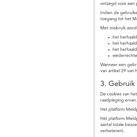
ontzegd voor een p
Indien de gebruike
toegang tot het M
Met misbruik word
het herhaald
het herhaald
het herhaald
wederrechtel
Wanneer een gebrui
van artikel 29 va
3. Gebruik
De cookies van het
raadpleging ervan
Het platform Meldp
Het platform Meld
aantal totale bez
verbeteren).