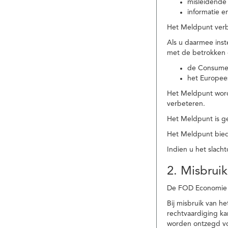
misleidende 
informatie e
Het Meldpunt verbe
Als u daarmee ins
met de betrokken
de Consume
het Europee
Het Meldpunt wordt
verbeteren.
Het Meldpunt is g
Het Meldpunt biedt
Indien u het slach
2. Misbruik
De FOD Economie b
Bij misbruik van 
rechtvaardiging k
worden ontzegd vo