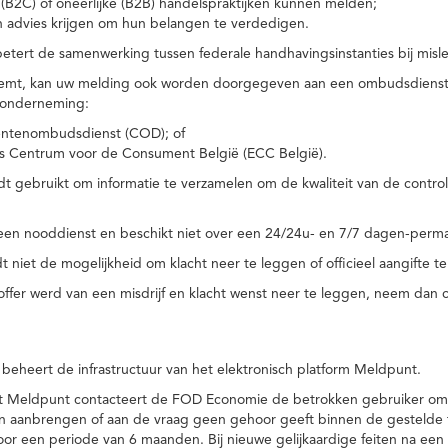
(B2C) of oneerlijke (B2B) handelspraktijken kunnen melden;
n advies krijgen om hun belangen te verdedigen.
tert de samenwerking tussen federale handhavingsinstanties bij misle
temt, kan uw melding ook worden doorgegeven aan een ombudsdienst o
 onderneming:
ntenombudsdienst (COD); of
s Centrum voor de Consument België (ECC België).
 gebruikt om informatie te verzamelen om de kwaliteit van de control
een nooddienst en beschikt niet over een 24/24u- en 7/7 dagen-perma
 niet de mogelijkheid om klacht neer te leggen of officieel aangifte te
toffer werd van een misdrijf en klacht wenst neer te leggen, neem dan
eheert de infrastructuur van het elektronisch platform Meldpunt.
het Meldpunt contacteert de FOD Economie de betrokken gebruiker om
an aanbrengen of aan de vraag geen gehoor geeft binnen de gestelde
or een periode van 6 maanden. Bij nieuwe gelijkaardige feiten na e