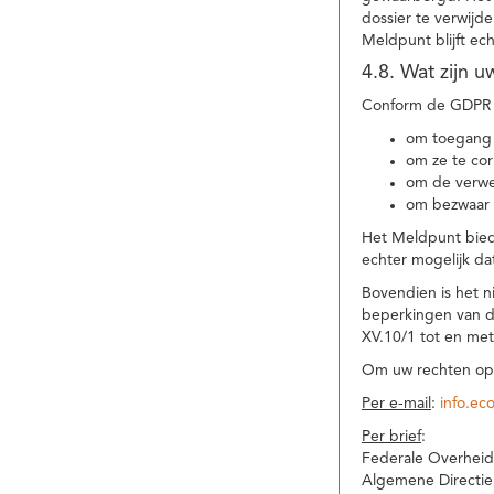
dossier te verwijd
Meldpunt blijft ec
4.8. Wat zijn 
Conform de GDPR 
om toegang 
om ze te corr
om de verwe
om bezwaar 
Het Meldpunt biedt
echter mogelijk da
Bovendien is het n
beperkingen van d
XV.10/1 tot en me
Om uw rechten op 
Per e-mail
:
info.ec
Per brief
:
Federale Overheid
Algemene Directie