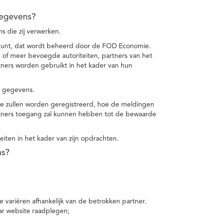
gegevens?
 die zij verwerken.
punt, dat wordt beheerd door de FOD Economie.
f meer bevoegde autoriteiten, partners van het
ers worden gebruikt in het kader van hun
e gegevens.
e zullen worden geregistreerd, hoe de meldingen
tners toegang zal kunnen hebben tot de bewaarde
teiten in het kader van zijn opdrachten.
ns?
 variëren afhankelijk van de betrokken partner.
ar website raadplegen;