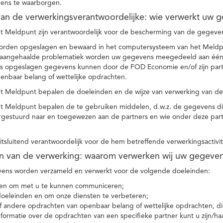
ens te waarborgen.
t van de verwerkingsverantwoordelijke: wie verwerkt uw 
t Meldpunt zijn verantwoordelijk voor de bescherming van de gegevens
orden opgeslagen en bewaard in het computersysteem van het Meld
e aangehaalde problematiek worden uw gegevens meegedeeld aan één o
s opgeslagen gegevens kunnen door de FOD Economie en/of zijn partn
enbaar belang of wettelijke opdrachten.
et Meldpunt bepalen de doeleinden en de wijze van verwerking van d
et Meldpunt bepalen de te gebruiken middelen, d.w.z. de gegevens di
rgestuurd naar en toegewezen aan de partners en wie onder deze par
 uitsluitend verantwoordelijk voor de hem betreffende verwerkingsactivi
en van de verwerking: waarom verwerken wij uw gegeve
ns worden verzameld en verwerkt voor de volgende doeleinden:
ie en om met u te kunnen communiceren;
 doeleinden en om onze diensten te verbeteren;
 andere opdrachten van openbaar belang of wettelijke opdrachten, die
formatie over de opdrachten van een specifieke partner kunt u zijn/ha