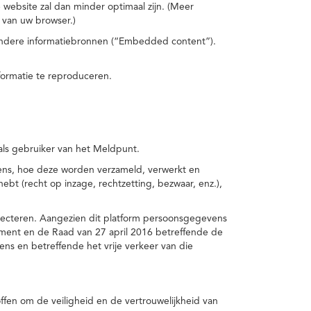
 website zal dan minder optimaal zijn. (Meer
 van uw browser.)
 andere informatiebronnen (“Embedded content”).
formatie te reproduceren.
 als gebruiker van het Meldpunt.
vens, hoe deze worden verzameld, verwerkt en
t (recht op inzage, rechtzetting, bezwaar, enz.),
pecteren. Aangezien dit platform persoonsgegevens
ement en de Raad van 27 april 2016 betreffende de
s en betreffende het vrije verkeer van die
fen om de veiligheid en de vertrouwelijkheid van