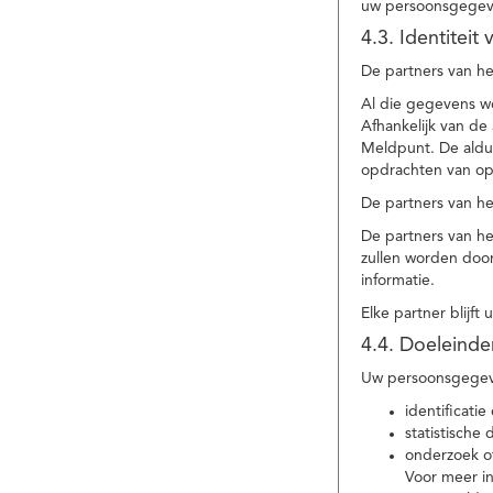
uw persoonsgegev
4.3. Identitei
De partners van he
Al die gegevens w
Afhankelijk van d
Meldpunt. De aldu
opdrachten van op
De partners van h
De partners van h
zullen worden doo
informatie.
Elke partner blijft
4.4. Doeleind
Uw persoonsgegeve
identificat
statistische
onderzoek of
Voor meer in