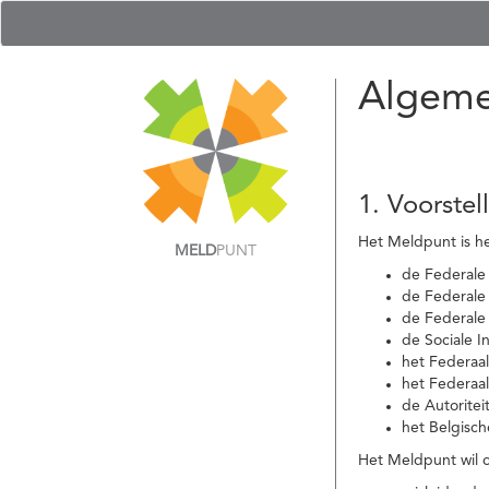
Algeme
1. Voorstel
Het Meldpunt is he
MELD
PUNT
de Federale
de Federale 
de Federale
de Sociale I
het Federaa
het Federaa
de Autoritei
het Belgisch
Het Meldpunt wil c