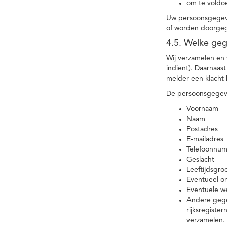
om te voldoe
Uw persoonsgegeve
of worden doorgeg
4.5. Welke ge
Wij verzamelen en
indient). Daarnaas
melder een klacht 
De persoonsgegeve
Voornaam
Naam
Postadres
E-mailadres
Telefoonnu
Geslacht
Leeftijdsgro
Eventueel 
Eventuele w
Andere gege
rijksregiste
verzamelen.