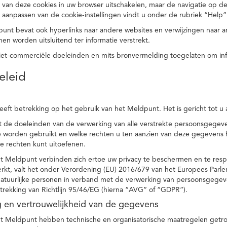
 van deze cookies in uw browser uitschakelen, maar de navigatie op de
t aanpassen van de cookie-instellingen vindt u onder de rubriek “Help”
punt bevat ook hyperlinks naar andere websites en verwijzingen naar
en worden uitsluitend ter informatie verstrekt.
niet-commerciële doeleinden en mits bronvermelding toegelaten om in
eleid
heeft betrekking op het gebruik van het Meldpunt. Het is gericht tot u
dt de doeleinden van de verwerking van alle verstrekte persoonsgege
worden gebruikt en welke rechten u ten aanzien van deze gegevens heb
e rechten kunt uitoefenen.
et Meldpunt verbinden zich ertoe uw privacy te beschermen en te res
rkt, valt het onder Verordening (EU) 2016/679 van het Europees Parl
tuurlijke personen in verband met de verwerking van persoonsgegeven
trekking van Richtlijn 95/46/EG (hierna “AVG” of “GDPR”).
ng en vertrouwelijkheid van de gegevens
t Meldpunt hebben technische en organisatorische maatregelen getrof