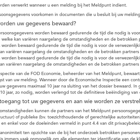
den verwerkt wanneer u een melding bij het Meldpunt indient.
soonsgegevens voorkomen in documenten die u besluit bij uw melding
worden uw gegevens bewaard?
ersoonsgegevens worden bewaard gedurende de tijd die nodig is voor 
 welke kan variëren naargelang de omstandigheden en de betrokken p
worden bewaard gedurende de tijd die nodig is voor de verwezenlijk
kan variëren naargelang de omstandigheden en de betrokken partners
worden bewaard gedurende de tijd die nodig is voor de verwezenlijk
kan variëren naargelang de omstandigheden en de betrokken partners
spectie van de FOD Economie, beheerder van het Meldpunt, bewaart
st van uw melding. Wanneer door de Economische Inspectie een contr
 gegevens maximaal 10 jaar na sluiting van het dossier bewaard. In 
10 jaar, zo nodig, worden verlengd tot de definitieve beëindiging van
 toegang tot uw gegevens en aan wie worden ze verstre
e omstandigheden kunnen de partners van het Meldpunt persoonsgege
ructuur) of publieke (bv. toezichthoudende of gerechtelijke autoriteite
r en enkel voor de doeleinden vermeld in punt 4.4 van dit privacybelei
nonimiteit ten opzichte van de bij het onderzoek betrokken personen
s immers vaak onmogelijk om alle elementen ter identificatie van de 