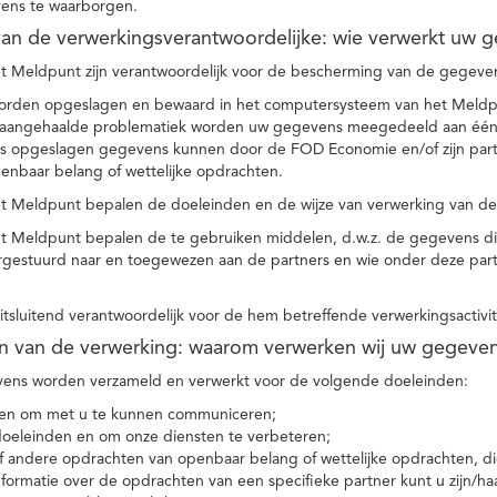
ens te waarborgen.
t van de verwerkingsverantwoordelijke: wie verwerkt uw 
t Meldpunt zijn verantwoordelijk voor de bescherming van de gegevens
orden opgeslagen en bewaard in het computersysteem van het Meld
e aangehaalde problematiek worden uw gegevens meegedeeld aan één o
s opgeslagen gegevens kunnen door de FOD Economie en/of zijn partn
enbaar belang of wettelijke opdrachten.
et Meldpunt bepalen de doeleinden en de wijze van verwerking van d
et Meldpunt bepalen de te gebruiken middelen, d.w.z. de gegevens di
rgestuurd naar en toegewezen aan de partners en wie onder deze par
 uitsluitend verantwoordelijk voor de hem betreffende verwerkingsactivi
en van de verwerking: waarom verwerken wij uw gegeve
ns worden verzameld en verwerkt voor de volgende doeleinden:
ie en om met u te kunnen communiceren;
 doeleinden en om onze diensten te verbeteren;
 andere opdrachten van openbaar belang of wettelijke opdrachten, die
formatie over de opdrachten van een specifieke partner kunt u zijn/ha