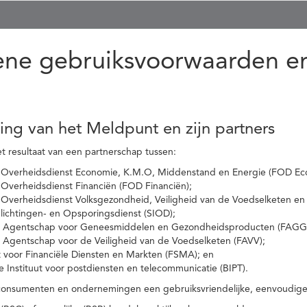
ne gebruiksvoorwaarden en
ling van het Meldpunt en zijn partners
t resultaat van een partnerschap tussen:
 Overheidsdienst Economie, K.M.O, Middenstand en Energie (FOD Ec
Overheidsdienst Financiën (FOD Financiën);
 Overheidsdienst Volksgezondheid, Veiligheid van de Voedselketen en
nlichtingen- en Opsporingsdienst (SIOD);
l Agentschap voor Geneesmiddelen en Gezondheidsproducten (FAGG
l Agentschap voor de Veiligheid van de Voedselketen (FAVV);
t voor Financiële Diensten en Markten (FSMA); en
e Instituut voor postdiensten en telecommunicatie (BIPT).
onsumenten en ondernemingen een gebruiksvriendelijke, eenvoudige en