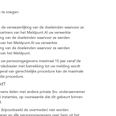
 te voegen.
de verwezenlijking van de doeleinden waarvoor ze
artners van het Meldpunt.Al uw verwerkte
ing van de doeleinden waarvoor ze werden
 van het Meldpunt.Al uw verwerkte
ing van de doeleinden waarvoor ze werden
 van het Meldpunt.
 uw persoonsgegevens maximaal 10 jaar vanaf de
oledossier met betrekking tot uw melding wordt
geval van gerechtelijke procedure kan de maximale
 die procedure.
kt?
vens delen met andere private (bv. onderaannemer
n) instanties, op voorwaarde dat dit gebeurt binnen
d.
 (bijvoorbeeld de overtreder) niet worden
klager en alle persoonsgegevens over hem uit het