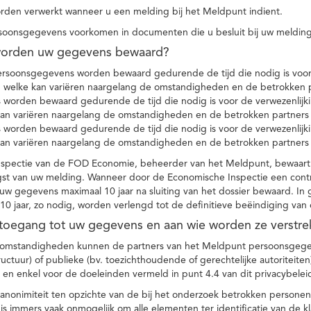
den verwerkt wanneer u een melding bij het Meldpunt indient.
soonsgegevens voorkomen in documenten die u besluit bij uw melding
worden uw gegevens bewaard?
ersoonsgegevens worden bewaard gedurende de tijd die nodig is voor 
 welke kan variëren naargelang de omstandigheden en de betrokken p
worden bewaard gedurende de tijd die nodig is voor de verwezenlijk
kan variëren naargelang de omstandigheden en de betrokken partners
worden bewaard gedurende de tijd die nodig is voor de verwezenlijk
kan variëren naargelang de omstandigheden en de betrokken partners
spectie van de FOD Economie, beheerder van het Meldpunt, bewaart
st van uw melding. Wanneer door de Economische Inspectie een contr
 gegevens maximaal 10 jaar na sluiting van het dossier bewaard. In 
10 jaar, zo nodig, worden verlengd tot de definitieve beëindiging van
 toegang tot uw gegevens en aan wie worden ze verstre
e omstandigheden kunnen de partners van het Meldpunt persoonsgege
ructuur) of publieke (bv. toezichthoudende of gerechtelijke autoriteite
r en enkel voor de doeleinden vermeld in punt 4.4 van dit privacybelei
nonimiteit ten opzichte van de bij het onderzoek betrokken personen
s immers vaak onmogelijk om alle elementen ter identificatie van de 