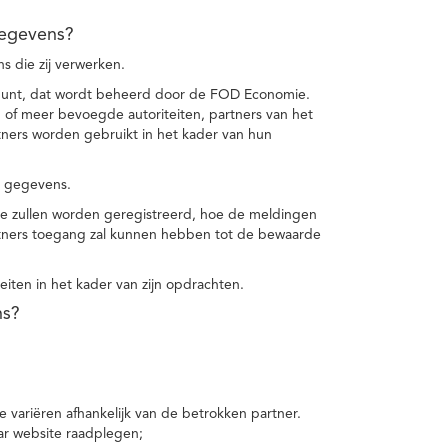
gegevens?
 die zij verwerken.
punt, dat wordt beheerd door de FOD Economie.
f meer bevoegde autoriteiten, partners van het
ers worden gebruikt in het kader van hun
e gegevens.
e zullen worden geregistreerd, hoe de meldingen
tners toegang zal kunnen hebben tot de bewaarde
teiten in het kader van zijn opdrachten.
ns?
 variëren afhankelijk van de betrokken partner.
ar website raadplegen;