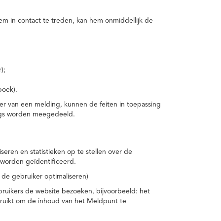
m in contact te treden, kan hem onmiddellijk de
);
boek).
er van een melding, kunnen de feiten in toepassing
ings worden meegedeeld.
eren en statistieken op te stellen over de
worden geïdentificeerd.
 de gebruiker optimaliseren)
ruikers de website bezoeken, bijvoorbeeld: het
bruikt om de inhoud van het Meldpunt te