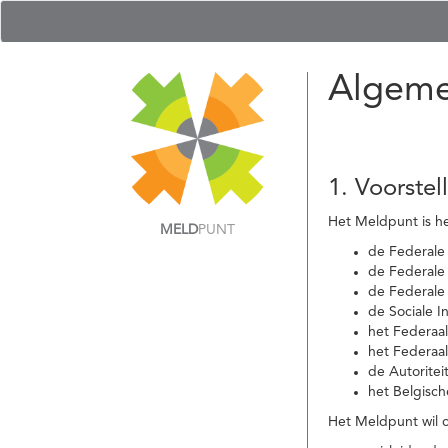
Algeme
1. Voorstel
Het Meldpunt is he
MELD
PUNT
de Federale
de Federale 
de Federale
de Sociale I
het Federaa
het Federaa
de Autoritei
het Belgisch
Het Meldpunt wil c