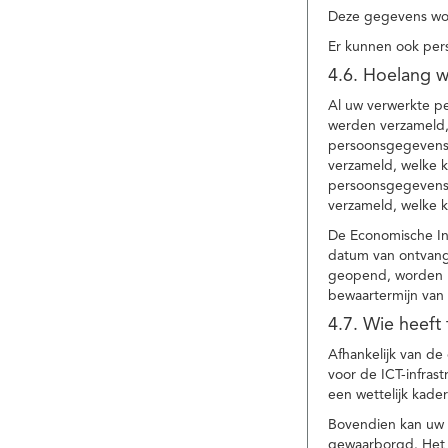
Deze gegevens wor
Er kunnen ook per
4.6. Hoelang 
Al uw verwerkte p
werden verzameld,
persoonsgegevens 
verzameld, welke 
persoonsgegevens 
verzameld, welke 
De Economische In
datum van ontvang
geopend, worden uw
bewaartermijn van 
4.7. Wie heeft
Afhankelijk van d
voor de ICT-infrast
een wettelijk kade
Bovendien kan uw a
gewaarborgd. Het i