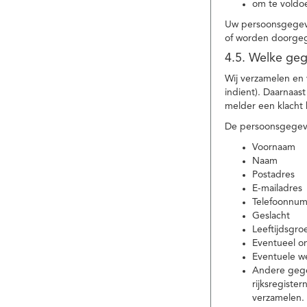
om te voldoe
Uw persoonsgegeve
of worden doorgeg
4.5. Welke ge
Wij verzamelen en
indient). Daarnaas
melder een klacht 
De persoonsgegeve
Voornaam
Naam
Postadres
E-mailadres
Telefoonnu
Geslacht
Leeftijdsgro
Eventueel 
Eventuele w
Andere gege
rijksregiste
verzamelen.