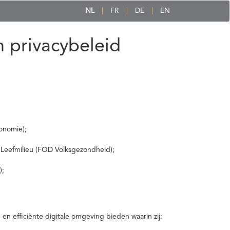
NL
FR
DE
EN
 privacybeleid
onomie);
 Leefmilieu (FOD Volksgezondheid);
);
 efficiënte digitale omgeving bieden waarin zij: