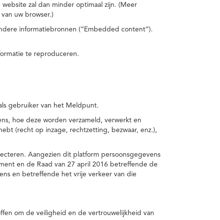
 website zal dan minder optimaal zijn. (Meer
 van uw browser.)
 andere informatiebronnen (“Embedded content”).
formatie te reproduceren.
 als gebruiker van het Meldpunt.
vens, hoe deze worden verzameld, verwerkt en
t (recht op inzage, rechtzetting, bezwaar, enz.),
pecteren. Aangezien dit platform persoonsgegevens
ement en de Raad van 27 april 2016 betreffende de
s en betreffende het vrije verkeer van die
fen om de veiligheid en de vertrouwelijkheid van