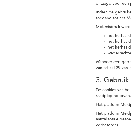
ontzegd voor een p
Indien de gebruike
toegang tot het M
Met misbruik word
het herhaald
het herhaald
het herhaald
wederrechtel
Wanneer een gebrui
van artikel 29 va
3. Gebruik
De cookies van het
raadpleging ervan
Het platform Meldp
Het platform Meld
aantal totale bez
verbeteren).