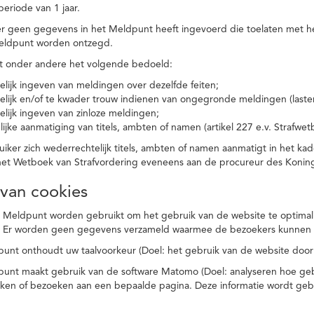
eriode van 1 jaar.
r geen gegevens in het Meldpunt heeft ingevoerd die toelaten met he
eldpunt worden ontzegd.
t onder andere het volgende bedoeld:
elijk ingeven van meldingen over dezelfde feiten;
elijk en/of te kwader trouw indienen van ongegronde meldingen (laster
elijk ingeven van zinloze meldingen;
ijke aanmatiging van titels, ambten of namen (artikel 227 e.v. Strafwet
ker zich wederrechtelijk titels, ambten of namen aanmatigt in het kad
n het Wetboek van Strafvordering eveneens aan de procureur des Kon
 van cookies
 Meldpunt worden gebruikt om het gebruik van de website te optimalis
. Er worden geen gegevens verzameld waarmee de bezoekers kunnen 
unt onthoudt uw taalvoorkeur (Doel: het gebruik van de website door
punt maakt gebruik van de software Matomo (Doel: analyseren hoe geb
oeken of bezoeken aan een bepaalde pagina. Deze informatie wordt ge