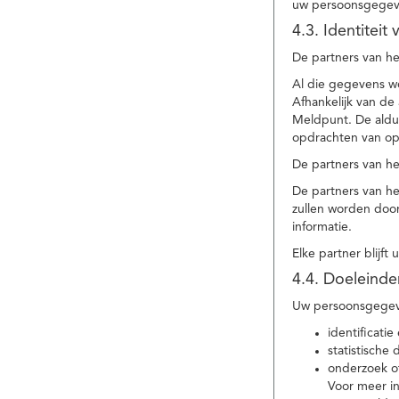
uw persoonsgegev
4.3. Identitei
De partners van he
Al die gegevens w
Afhankelijk van d
Meldpunt. De aldu
opdrachten van op
De partners van h
De partners van h
zullen worden doo
informatie.
Elke partner blijft
4.4. Doeleind
Uw persoonsgegeve
identificat
statistische
onderzoek of
Voor meer in