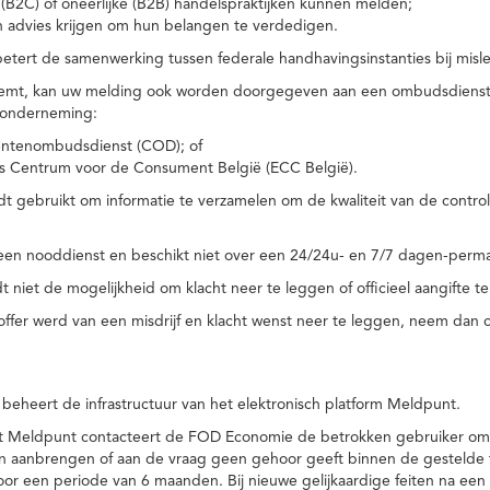
(B2C) of oneerlijke (B2B) handelspraktijken kunnen melden;
n advies krijgen om hun belangen te verdedigen.
tert de samenwerking tussen federale handhavingsinstanties bij misle
temt, kan uw melding ook worden doorgegeven aan een ombudsdienst o
 onderneming:
ntenombudsdienst (COD); of
s Centrum voor de Consument België (ECC België).
 gebruikt om informatie te verzamelen om de kwaliteit van de control
een nooddienst en beschikt niet over een 24/24u- en 7/7 dagen-perma
 niet de mogelijkheid om klacht neer te leggen of officieel aangifte te
toffer werd van een misdrijf en klacht wenst neer te leggen, neem dan
eheert de infrastructuur van het elektronisch platform Meldpunt.
het Meldpunt contacteert de FOD Economie de betrokken gebruiker om
an aanbrengen of aan de vraag geen gehoor geeft binnen de gestelde
or een periode van 6 maanden. Bij nieuwe gelijkaardige feiten na e