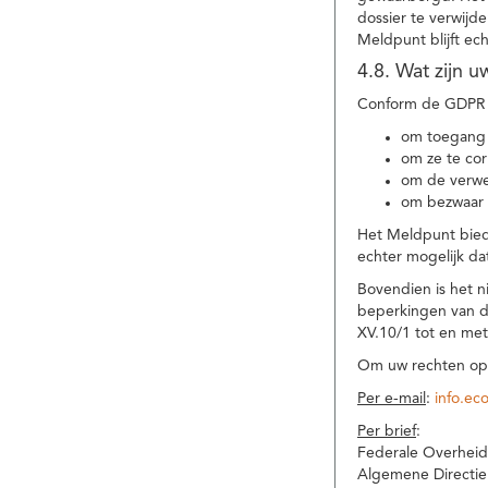
dossier te verwijd
Meldpunt blijft ec
4.8. Wat zijn 
Conform de GDPR 
om toegang 
om ze te corr
om de verwe
om bezwaar 
Het Meldpunt biedt
echter mogelijk da
Bovendien is het n
beperkingen van d
XV.10/1 tot en me
Om uw rechten op 
Per e-mail
:
info.ec
Per brief
:
Federale Overheid
Algemene Directie