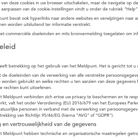
 van deze cookies in uw browser uitschakelen, maar de navigatie op de
t aanpassen van de cookie-instellingen vindt u onder de rubriek “Help”
punt bevat ook hyperlinks naar andere websites en verwijzingen naar
en worden uitsluitend ter informatie verstrekt.
niet-commerciële doeleinden en mits bronvermelding toegelaten om in
eleid
heeft betrekking op het gebruik van het Meldpunt. Het is gericht tot u
dt de doeleinden van de verwerking van alle verstrekte persoonsgege
worden gebruikt en welke rechten u ten aanzien van deze gegevens heb
e rechten kunt uitoefenen.
et Meldpunt verbinden zich ertoe uw privacy te beschermen en te res
rkt, valt het onder Verordening (EU) 2016/679 van het Europees Parl
tuurlijke personen in verband met de verwerking van persoonsgegeven
trekking van Richtlijn 95/46/EG (hierna “AVG” of “GDPR”).
ng en vertrouwelijkheid van de gegevens
t Meldpunt hebben technische en organisatorische maatregelen getrof