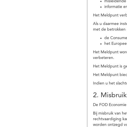
misleidende 
informatie e
Het Meldpunt verbe
Als u daarmee ins
met de betrokken
de Consume
het Europee
Het Meldpunt wordt
verbeteren.
Het Meldpunt is g
Het Meldpunt biedt
Indien u het slach
2. Misbruik
De FOD Economie b
Bij misbruik van 
rechtvaardiging k
worden ontzegd vo