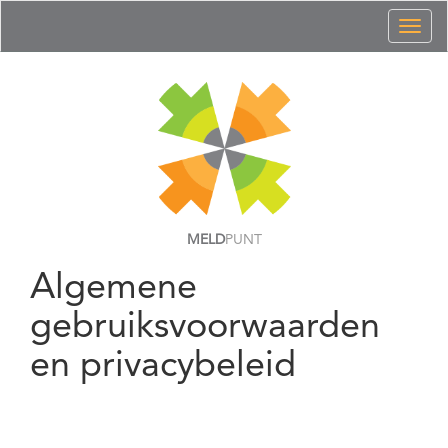
Toggl
naviga
MELD
PUNT
Algemene
gebruiksvoorwaarden
en privacybeleid