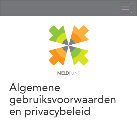
Toggl
naviga
MELD
PUNT
Algemene
gebruiksvoorwaarden
en privacybeleid