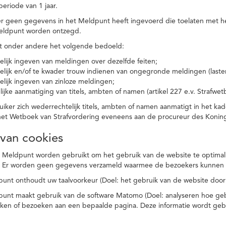
eriode van 1 jaar.
r geen gegevens in het Meldpunt heeft ingevoerd die toelaten met he
eldpunt worden ontzegd.
t onder andere het volgende bedoeld:
elijk ingeven van meldingen over dezelfde feiten;
elijk en/of te kwader trouw indienen van ongegronde meldingen (laster
elijk ingeven van zinloze meldingen;
ijke aanmatiging van titels, ambten of namen (artikel 227 e.v. Strafwet
ker zich wederrechtelijk titels, ambten of namen aanmatigt in het kad
n het Wetboek van Strafvordering eveneens aan de procureur des Kon
 van cookies
 Meldpunt worden gebruikt om het gebruik van de website te optimalis
. Er worden geen gegevens verzameld waarmee de bezoekers kunnen 
unt onthoudt uw taalvoorkeur (Doel: het gebruik van de website door
punt maakt gebruik van de software Matomo (Doel: analyseren hoe geb
oeken of bezoeken aan een bepaalde pagina. Deze informatie wordt ge