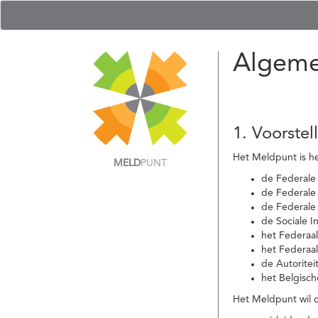
Algeme
1. Voorstel
Het Meldpunt is he
MELD
PUNT
de Federale
de Federale 
de Federale
de Sociale I
het Federaa
het Federaa
de Autoritei
het Belgisch
Het Meldpunt wil c