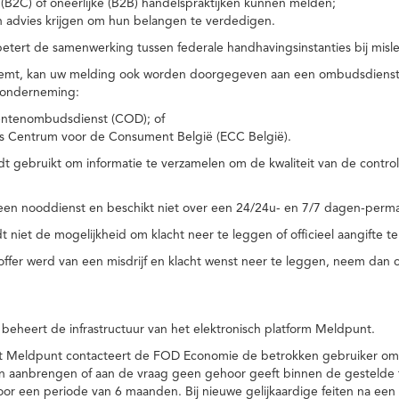
(B2C) of oneerlijke (B2B) handelspraktijken kunnen melden;
n advies krijgen om hun belangen te verdedigen.
tert de samenwerking tussen federale handhavingsinstanties bij misle
temt, kan uw melding ook worden doorgegeven aan een ombudsdienst o
 onderneming:
ntenombudsdienst (COD); of
s Centrum voor de Consument België (ECC België).
 gebruikt om informatie te verzamelen om de kwaliteit van de control
een nooddienst en beschikt niet over een 24/24u- en 7/7 dagen-perma
 niet de mogelijkheid om klacht neer te leggen of officieel aangifte te
toffer werd van een misdrijf en klacht wenst neer te leggen, neem dan
eheert de infrastructuur van het elektronisch platform Meldpunt.
het Meldpunt contacteert de FOD Economie de betrokken gebruiker om
an aanbrengen of aan de vraag geen gehoor geeft binnen de gestelde
or een periode van 6 maanden. Bij nieuwe gelijkaardige feiten na e