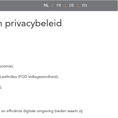
NL
FR
DE
EN
 privacybeleid
onomie);
 Leefmilieu (FOD Volksgezondheid);
);
 efficiënte digitale omgeving bieden waarin zij: