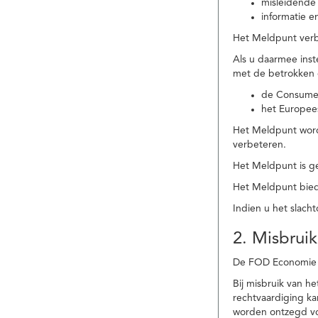
misleidende 
informatie e
Het Meldpunt verbe
Als u daarmee ins
met de betrokken
de Consume
het Europee
Het Meldpunt wordt
verbeteren.
Het Meldpunt is g
Het Meldpunt biedt
Indien u het slach
2. Misbruik
De FOD Economie b
Bij misbruik van 
rechtvaardiging k
worden ontzegd vo