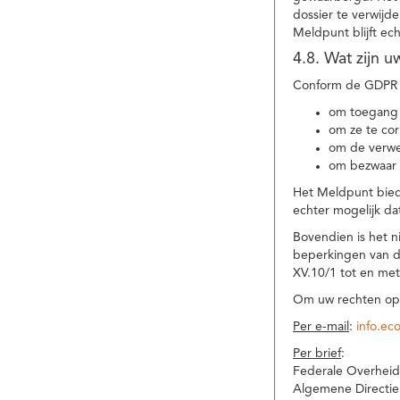
dossier te verwijd
Meldpunt blijft ec
4.8. Wat zijn 
Conform de GDPR 
om toegang 
om ze te corr
om de verwe
om bezwaar 
Het Meldpunt biedt
echter mogelijk da
Bovendien is het n
beperkingen van d
XV.10/1 tot en me
Om uw rechten op 
Per e-mail
:
info.ec
Per brief
:
Federale Overheid
Algemene Directie