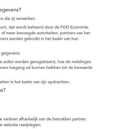
gegevens?
 die zij verwerken.
punt, dat wordt beheerd door de FOD Economie.
f meer bevoegde autoriteiten, partners van het
ers worden gebruikt in het kader van hun
e gegevens.
e zullen worden geregistreerd, hoe de meldingen
tners toegang zal kunnen hebben tot de bewaarde
teiten in het kader van zijn opdrachten.
ns?
 variëren afhankelijk van de betrokken partner.
ar website raadplegen;