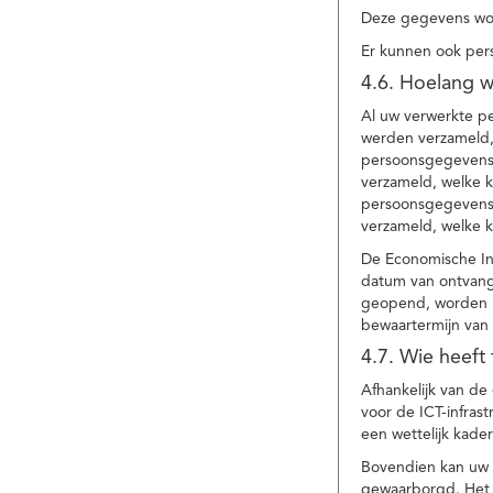
Deze gegevens wor
Er kunnen ook per
4.6. Hoelang 
Al uw verwerkte p
werden verzameld,
persoonsgegevens 
verzameld, welke 
persoonsgegevens 
verzameld, welke 
De Economische In
datum van ontvang
geopend, worden uw
bewaartermijn van 
4.7. Wie heeft
Afhankelijk van d
voor de ICT-infrast
een wettelijk kade
Bovendien kan uw a
gewaarborgd. Het i