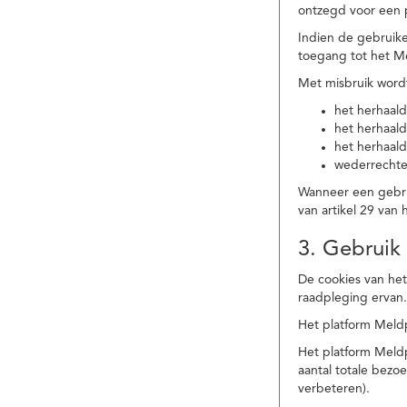
ontzegd voor een p
Indien de gebruike
toegang tot het M
Met misbruik word
het herhaald
het herhaald
het herhaald
wederrechtel
Wanneer een gebrui
van artikel 29 va
3. Gebruik
De cookies van het
raadpleging ervan
Het platform Meldp
Het platform Meld
aantal totale bez
verbeteren).