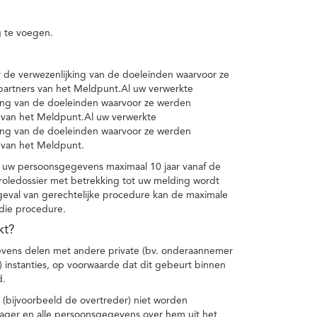
 te voegen.
de verwezenlijking van de doeleinden waarvoor ze
artners van het Meldpunt.Al uw verwerkte
ing van de doeleinden waarvoor ze werden
 van het Meldpunt.Al uw verwerkte
ing van de doeleinden waarvoor ze werden
 van het Meldpunt.
 uw persoonsgegevens maximaal 10 jaar vanaf de
oledossier met betrekking tot uw melding wordt
geval van gerechtelijke procedure kan de maximale
 die procedure.
kt?
vens delen met andere private (bv. onderaannemer
n) instanties, op voorwaarde dat dit gebeurt binnen
d.
 (bijvoorbeeld de overtreder) niet worden
klager en alle persoonsgegevens over hem uit het