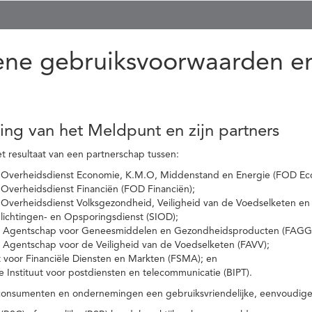
ne gebruiksvoorwaarden en
ling van het Meldpunt en zijn partners
t resultaat van een partnerschap tussen:
 Overheidsdienst Economie, K.M.O, Middenstand en Energie (FOD Ec
Overheidsdienst Financiën (FOD Financiën);
 Overheidsdienst Volksgezondheid, Veiligheid van de Voedselketen en
nlichtingen- en Opsporingsdienst (SIOD);
l Agentschap voor Geneesmiddelen en Gezondheidsproducten (FAGG
l Agentschap voor de Veiligheid van de Voedselketen (FAVV);
t voor Financiële Diensten en Markten (FSMA); en
e Instituut voor postdiensten en telecommunicatie (BIPT).
onsumenten en ondernemingen een gebruiksvriendelijke, eenvoudige en