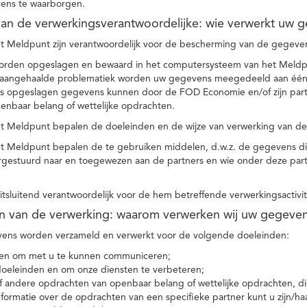
ens te waarborgen.
t van de verwerkingsverantwoordelijke: wie verwerkt uw 
t Meldpunt zijn verantwoordelijk voor de bescherming van de gegevens
orden opgeslagen en bewaard in het computersysteem van het Meld
e aangehaalde problematiek worden uw gegevens meegedeeld aan één o
s opgeslagen gegevens kunnen door de FOD Economie en/of zijn partn
enbaar belang of wettelijke opdrachten.
et Meldpunt bepalen de doeleinden en de wijze van verwerking van d
et Meldpunt bepalen de te gebruiken middelen, d.w.z. de gegevens di
rgestuurd naar en toegewezen aan de partners en wie onder deze par
 uitsluitend verantwoordelijk voor de hem betreffende verwerkingsactivi
en van de verwerking: waarom verwerken wij uw gegeve
ns worden verzameld en verwerkt voor de volgende doeleinden:
ie en om met u te kunnen communiceren;
 doeleinden en om onze diensten te verbeteren;
 andere opdrachten van openbaar belang of wettelijke opdrachten, die
formatie over de opdrachten van een specifieke partner kunt u zijn/ha