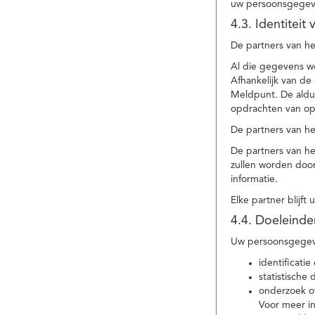
uw persoonsgegev
4.3. Identitei
De partners van he
Al die gegevens w
Afhankelijk van d
Meldpunt. De aldu
opdrachten van op
De partners van h
De partners van h
zullen worden doo
informatie.
Elke partner blijft
4.4. Doeleind
Uw persoonsgegeve
identificat
statistische
onderzoek of
Voor meer in