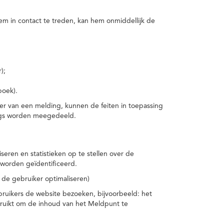
m in contact te treden, kan hem onmiddellijk de
);
boek).
er van een melding, kunnen de feiten in toepassing
ings worden meegedeeld.
eren en statistieken op te stellen over de
worden geïdentificeerd.
 de gebruiker optimaliseren)
ruikers de website bezoeken, bijvoorbeeld: het
bruikt om de inhoud van het Meldpunt te