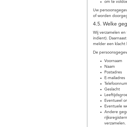
om te voldoe
Uw persoonsgegeve
of worden doorgeg
4.5. Welke ge
Wij verzamelen en
indient). Daarnaas
melder een klacht 
De persoonsgegeve
Voornaam
Naam
Postadres
E-mailadres
Telefoonnu
Geslacht
Leeftijdsgro
Eventueel 
Eventuele w
Andere gege
rijksregiste
verzamelen.