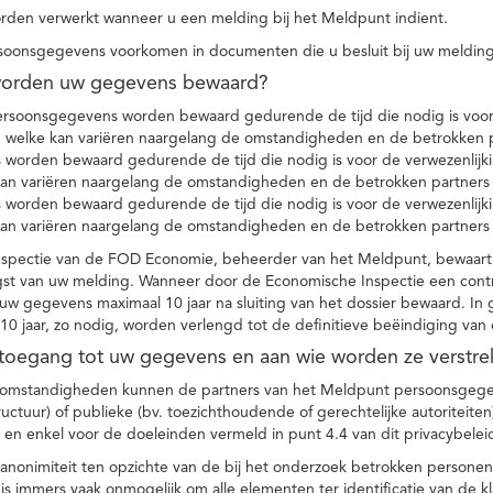
den verwerkt wanneer u een melding bij het Meldpunt indient.
soonsgegevens voorkomen in documenten die u besluit bij uw melding
worden uw gegevens bewaard?
ersoonsgegevens worden bewaard gedurende de tijd die nodig is voor 
 welke kan variëren naargelang de omstandigheden en de betrokken p
worden bewaard gedurende de tijd die nodig is voor de verwezenlijk
kan variëren naargelang de omstandigheden en de betrokken partners
worden bewaard gedurende de tijd die nodig is voor de verwezenlijk
kan variëren naargelang de omstandigheden en de betrokken partners
spectie van de FOD Economie, beheerder van het Meldpunt, bewaart
st van uw melding. Wanneer door de Economische Inspectie een contr
 gegevens maximaal 10 jaar na sluiting van het dossier bewaard. In 
10 jaar, zo nodig, worden verlengd tot de definitieve beëindiging van
 toegang tot uw gegevens en aan wie worden ze verstre
e omstandigheden kunnen de partners van het Meldpunt persoonsgege
ructuur) of publieke (bv. toezichthoudende of gerechtelijke autoriteite
r en enkel voor de doeleinden vermeld in punt 4.4 van dit privacybelei
nonimiteit ten opzichte van de bij het onderzoek betrokken personen
s immers vaak onmogelijk om alle elementen ter identificatie van de 