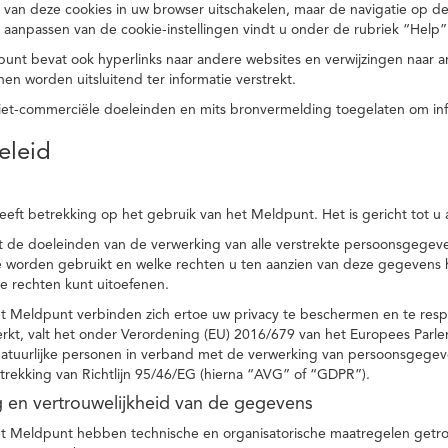
 van deze cookies in uw browser uitschakelen, maar de navigatie op de
t aanpassen van de cookie-instellingen vindt u onder de rubriek “Help”
punt bevat ook hyperlinks naar andere websites en verwijzingen naar
en worden uitsluitend ter informatie verstrekt.
niet-commerciële doeleinden en mits bronvermelding toegelaten om in
eleid
heeft betrekking op het gebruik van het Meldpunt. Het is gericht tot u
dt de doeleinden van de verwerking van alle verstrekte persoonsgege
worden gebruikt en welke rechten u ten aanzien van deze gegevens heb
e rechten kunt uitoefenen.
et Meldpunt verbinden zich ertoe uw privacy te beschermen en te res
rkt, valt het onder Verordening (EU) 2016/679 van het Europees Parl
tuurlijke personen in verband met de verwerking van persoonsgegeven
trekking van Richtlijn 95/46/EG (hierna “AVG” of “GDPR”).
ng en vertrouwelijkheid van de gegevens
t Meldpunt hebben technische en organisatorische maatregelen getrof