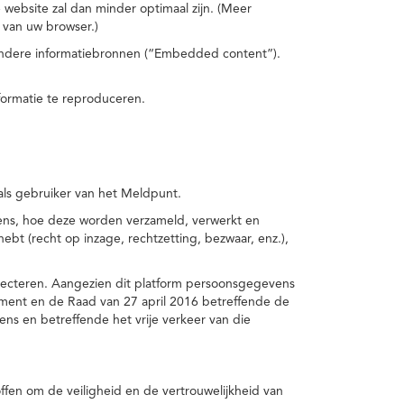
 website zal dan minder optimaal zijn. (Meer
 van uw browser.)
 andere informatiebronnen (“Embedded content”).
formatie te reproduceren.
 als gebruiker van het Meldpunt.
vens, hoe deze worden verzameld, verwerkt en
t (recht op inzage, rechtzetting, bezwaar, enz.),
pecteren. Aangezien dit platform persoonsgegevens
ement en de Raad van 27 april 2016 betreffende de
s en betreffende het vrije verkeer van die
fen om de veiligheid en de vertrouwelijkheid van