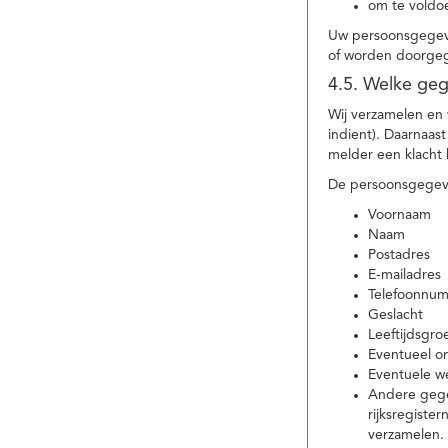
om te voldoe
Uw persoonsgegeve
of worden doorgeg
4.5. Welke ge
Wij verzamelen en
indient). Daarnaas
melder een klacht 
De persoonsgegeve
Voornaam
Naam
Postadres
E-mailadres
Telefoonnu
Geslacht
Leeftijdsgro
Eventueel 
Eventuele w
Andere gege
rijksregiste
verzamelen.