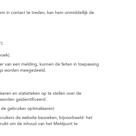
m in contact te treden, kan hem onmiddellijk de
);
boek).
er van een melding, kunnen de feiten in toepassing
ings worden meegedeeld.
eren en statistieken op te stellen over de
worden geïdentificeerd.
 de gebruiker optimaliseren)
ruikers de website bezoeken, bijvoorbeeld: het
bruikt om de inhoud van het Meldpunt te