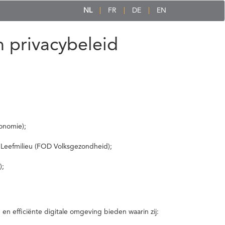
NL
FR
DE
EN
 privacybeleid
onomie);
 Leefmilieu (FOD Volksgezondheid);
);
 efficiënte digitale omgeving bieden waarin zij: