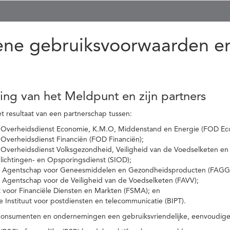
ne gebruiksvoorwaarden en
ling van het Meldpunt en zijn partners
t resultaat van een partnerschap tussen:
 Overheidsdienst Economie, K.M.O, Middenstand en Energie (FOD Ec
Overheidsdienst Financiën (FOD Financiën);
 Overheidsdienst Volksgezondheid, Veiligheid van de Voedselketen en
nlichtingen- en Opsporingsdienst (SIOD);
l Agentschap voor Geneesmiddelen en Gezondheidsproducten (FAGG
l Agentschap voor de Veiligheid van de Voedselketen (FAVV);
t voor Financiële Diensten en Markten (FSMA); en
e Instituut voor postdiensten en telecommunicatie (BIPT).
onsumenten en ondernemingen een gebruiksvriendelijke, eenvoudige en