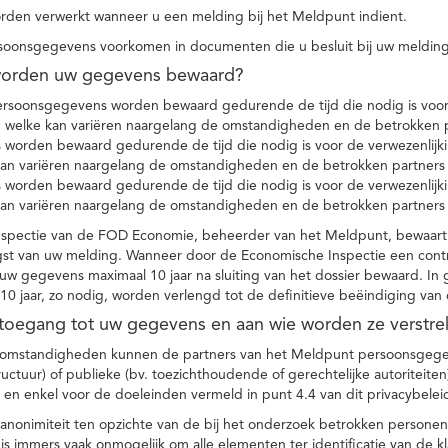
den verwerkt wanneer u een melding bij het Meldpunt indient.
soonsgegevens voorkomen in documenten die u besluit bij uw melding
worden uw gegevens bewaard?
ersoonsgegevens worden bewaard gedurende de tijd die nodig is voor 
 welke kan variëren naargelang de omstandigheden en de betrokken p
worden bewaard gedurende de tijd die nodig is voor de verwezenlijk
kan variëren naargelang de omstandigheden en de betrokken partners
worden bewaard gedurende de tijd die nodig is voor de verwezenlijk
kan variëren naargelang de omstandigheden en de betrokken partners
spectie van de FOD Economie, beheerder van het Meldpunt, bewaart
st van uw melding. Wanneer door de Economische Inspectie een contr
 gegevens maximaal 10 jaar na sluiting van het dossier bewaard. In 
10 jaar, zo nodig, worden verlengd tot de definitieve beëindiging van
 toegang tot uw gegevens en aan wie worden ze verstre
e omstandigheden kunnen de partners van het Meldpunt persoonsgege
ructuur) of publieke (bv. toezichthoudende of gerechtelijke autoriteite
r en enkel voor de doeleinden vermeld in punt 4.4 van dit privacybelei
nonimiteit ten opzichte van de bij het onderzoek betrokken personen
s immers vaak onmogelijk om alle elementen ter identificatie van de 