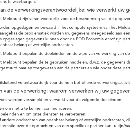
ens te waarborgen.
t van de verwerkingsverantwoordelijke: wie verwerkt uw 
t Meldpunt zijn verantwoordelijk voor de bescherming van de gegevens
orden opgeslagen en bewaard in het computersysteem van het Meld
e aangehaalde problematiek worden uw gegevens meegedeeld aan één o
s opgeslagen gegevens kunnen door de FOD Economie en/of zijn partn
enbaar belang of wettelijke opdrachten.
et Meldpunt bepalen de doeleinden en de wijze van verwerking van d
et Meldpunt bepalen de te gebruiken middelen, d.w.z. de gegevens di
rgestuurd naar en toegewezen aan de partners en wie onder deze par
 uitsluitend verantwoordelijk voor de hem betreffende verwerkingsactivi
en van de verwerking: waarom verwerken wij uw gegeve
ns worden verzameld en verwerkt voor de volgende doeleinden:
ie en om met u te kunnen communiceren;
 doeleinden en om onze diensten te verbeteren;
 andere opdrachten van openbaar belang of wettelijke opdrachten, die
formatie over de opdrachten van een specifieke partner kunt u zijn/ha