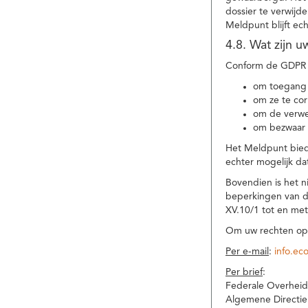
dossier te verwijd
Meldpunt blijft ec
4.8. Wat zijn 
Conform de GDPR 
om toegang 
om ze te corr
om de verwe
om bezwaar 
Het Meldpunt biedt
echter mogelijk da
Bovendien is het n
beperkingen van d
XV.10/1 tot en me
Om uw rechten op 
Per e-mail
:
info.ec
Per brief
:
Federale Overheid
Algemene Directie