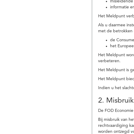
misleidende 
informatie e
Het Meldpunt verbe
Als u daarmee ins
met de betrokken
de Consume
het Europee
Het Meldpunt wordt
verbeteren.
Het Meldpunt is g
Het Meldpunt biedt
Indien u het slach
2. Misbruik
De FOD Economie b
Bij misbruik van 
rechtvaardiging k
worden ontzegd vo