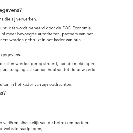
gegevens?
 die zij verwerken.
punt, dat wordt beheerd door de FOD Economie.
f meer bevoegde autoriteiten, partners van het
ers worden gebruikt in het kader van hun
e gegevens.
e zullen worden geregistreerd, hoe de meldingen
tners toegang zal kunnen hebben tot de bewaarde
teiten in het kader van zijn opdrachten.
ns?
 variëren afhankelijk van de betrokken partner.
ar website raadplegen;