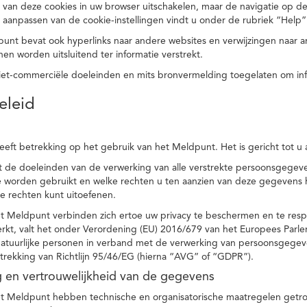
 van deze cookies in uw browser uitschakelen, maar de navigatie op de
t aanpassen van de cookie-instellingen vindt u onder de rubriek “Help”
punt bevat ook hyperlinks naar andere websites en verwijzingen naar
en worden uitsluitend ter informatie verstrekt.
niet-commerciële doeleinden en mits bronvermelding toegelaten om in
eleid
heeft betrekking op het gebruik van het Meldpunt. Het is gericht tot u
dt de doeleinden van de verwerking van alle verstrekte persoonsgege
worden gebruikt en welke rechten u ten aanzien van deze gegevens heb
e rechten kunt uitoefenen.
et Meldpunt verbinden zich ertoe uw privacy te beschermen en te res
rkt, valt het onder Verordening (EU) 2016/679 van het Europees Parl
tuurlijke personen in verband met de verwerking van persoonsgegeven
trekking van Richtlijn 95/46/EG (hierna “AVG” of “GDPR”).
ng en vertrouwelijkheid van de gegevens
t Meldpunt hebben technische en organisatorische maatregelen getrof