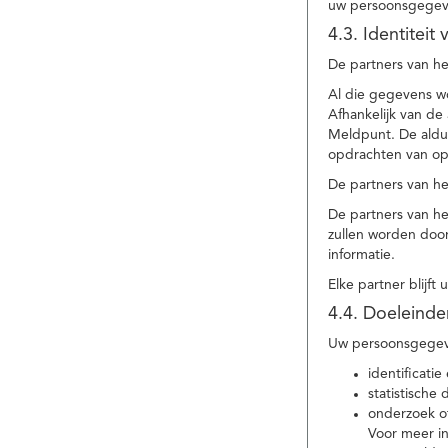
uw persoonsgegev
4.3. Identitei
De partners van he
Al die gegevens w
Afhankelijk van d
Meldpunt. De aldu
opdrachten van op
De partners van h
De partners van h
zullen worden doo
informatie.
Elke partner blijft
4.4. Doeleind
Uw persoonsgegeve
identificat
statistische
onderzoek of
Voor meer in