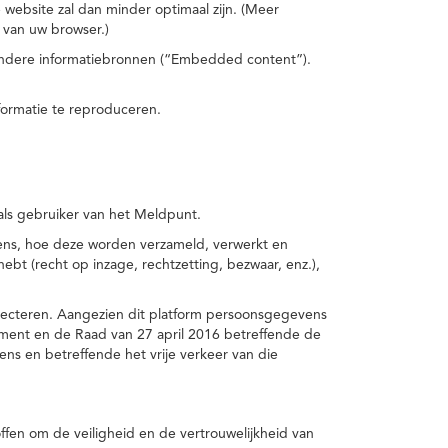
 website zal dan minder optimaal zijn. (Meer
 van uw browser.)
 andere informatiebronnen (“Embedded content”).
formatie te reproduceren.
 als gebruiker van het Meldpunt.
vens, hoe deze worden verzameld, verwerkt en
t (recht op inzage, rechtzetting, bezwaar, enz.),
pecteren. Aangezien dit platform persoonsgegevens
ement en de Raad van 27 april 2016 betreffende de
s en betreffende het vrije verkeer van die
fen om de veiligheid en de vertrouwelijkheid van