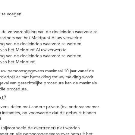
 te voegen.
de verwezenlijking van de doeleinden waarvoor ze
artners van het Meldpunt.Al uw verwerkte
ing van de doeleinden waarvoor ze werden
 van het Meldpunt.Al uw verwerkte
ing van de doeleinden waarvoor ze werden
 van het Meldpunt.
 uw persoonsgegevens maximaal 10 jaar vanaf de
oledossier met betrekking tot uw melding wordt
geval van gerechtelijke procedure kan de maximale
 die procedure.
kt?
vens delen met andere private (bv. onderaannemer
n) instanties, op voorwaarde dat dit gebeurt binnen
d.
 (bijvoorbeeld de overtreder) niet worden
klager en alle persoonsgegevens over hem uit het