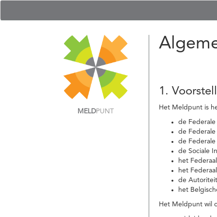
Algeme
1. Voorstel
Het Meldpunt is he
MELD
PUNT
de Federale
de Federale 
de Federale
de Sociale I
het Federaa
het Federaa
de Autoritei
het Belgisch
Het Meldpunt wil c