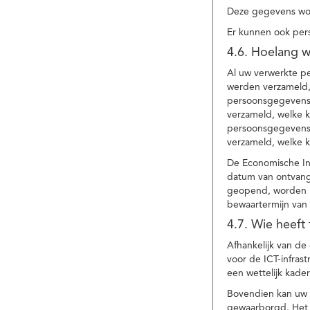
Deze gegevens wor
Er kunnen ook per
4.6. Hoelang 
Al uw verwerkte p
werden verzameld,
persoonsgegevens 
verzameld, welke 
persoonsgegevens 
verzameld, welke 
De Economische In
datum van ontvang
geopend, worden uw
bewaartermijn van 
4.7. Wie heeft
Afhankelijk van d
voor de ICT-infrast
een wettelijk kade
Bovendien kan uw a
gewaarborgd. Het i