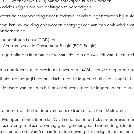
(B2C) of oneerlijke (B2B) handelspraktijken kunnen melden;
n advies krijgen om hun belangen te verdedigen.
tert de samenwerking tussen federale handhavingsinstanties bij misle
temt, kan uw melding ook worden doorgegeven aan een ombudsdienst o
 onderneming:
ntenombudsdienst (COD); of
s Centrum voor de Consument België (ECC België).
 gebruikt om informatie te verzamelen om de kwaliteit van de control
een nooddienst en beschikt niet over een 24/24u- en 7/7 dagen-perma
 niet de mogelijkheid om klacht neer te leggen of officieel aangifte te
toffer werd van een misdrijf en klacht wenst neer te leggen, neem dan
eheert de infrastructuur van het elektronisch platform Meldpunt.
het Meldpunt contacteert de FOD Economie de betrokken gebruiker om
an aanbrengen of aan de vraag geen gehoor geeft binnen de gestelde
or een periode van 6 maanden. Bij nieuwe gelijkaardige feiten na e