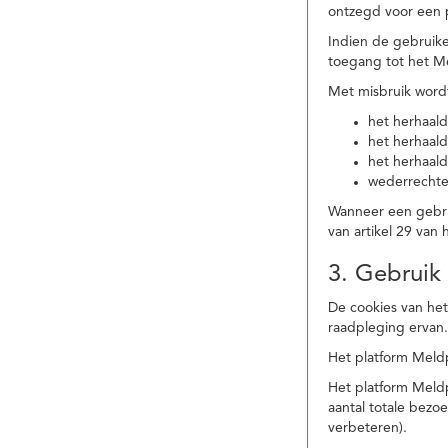
ontzegd voor een p
Indien de gebruike
toegang tot het M
Met misbruik word
het herhaald
het herhaald
het herhaald
wederrechtel
Wanneer een gebrui
van artikel 29 va
3. Gebruik
De cookies van het
raadpleging ervan
Het platform Meldp
Het platform Meld
aantal totale bez
verbeteren).