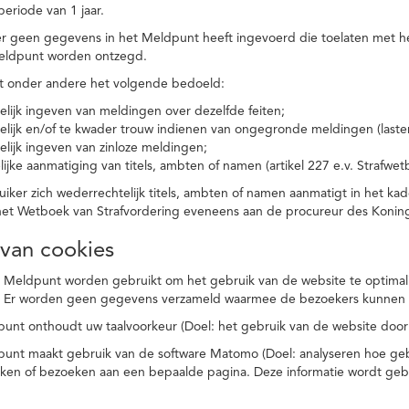
eriode van 1 jaar.
r geen gegevens in het Meldpunt heeft ingevoerd die toelaten met he
eldpunt worden ontzegd.
t onder andere het volgende bedoeld:
elijk ingeven van meldingen over dezelfde feiten;
elijk en/of te kwader trouw indienen van ongegronde meldingen (laster
elijk ingeven van zinloze meldingen;
ijke aanmatiging van titels, ambten of namen (artikel 227 e.v. Strafwet
ker zich wederrechtelijk titels, ambten of namen aanmatigt in het kad
n het Wetboek van Strafvordering eveneens aan de procureur des Kon
 van cookies
 Meldpunt worden gebruikt om het gebruik van de website te optimalis
. Er worden geen gegevens verzameld waarmee de bezoekers kunnen 
unt onthoudt uw taalvoorkeur (Doel: het gebruik van de website door
punt maakt gebruik van de software Matomo (Doel: analyseren hoe geb
oeken of bezoeken aan een bepaalde pagina. Deze informatie wordt ge