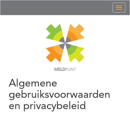
Toggl
naviga
MELD
PUNT
Algemene
gebruiksvoorwaarden
en privacybeleid