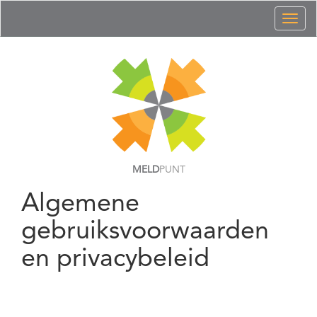
Toggl
naviga
MELD
PUNT
Algemene
gebruiksvoorwaarden
en privacybeleid