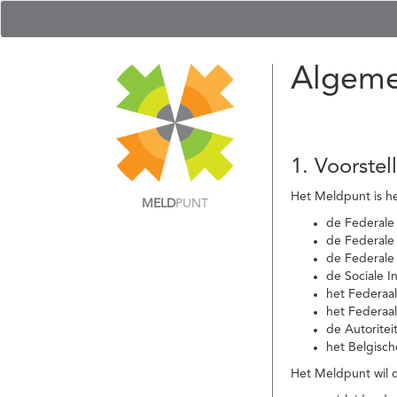
Algeme
1. Voorstel
Het Meldpunt is he
MELD
PUNT
de Federale
de Federale 
de Federale
de Sociale I
het Federaa
het Federaa
de Autoritei
het Belgisch
Het Meldpunt wil c