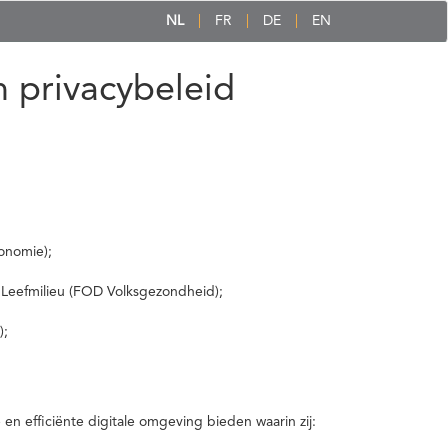
NL
FR
DE
EN
 privacybeleid
onomie);
 Leefmilieu (FOD Volksgezondheid);
);
 efficiënte digitale omgeving bieden waarin zij: