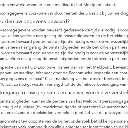
den verwerkt wanneer u een melding bij het Meldpunt indient.
soonsgegevens voorkomen in documenten die u besluit bij uw melding
worden uw gegevens bewaard?
ersoonsgegevens worden bewaard gedurende de tijd die nodig is voor 
 welke kan variëren naargelang de omstandigheden en de betrokken p
worden bewaard gedurende de tijd die nodig is voor de verwezenlijk
kan variëren naargelang de omstandigheden en de betrokken partners
worden bewaard gedurende de tijd die nodig is voor de verwezenlijk
kan variëren naargelang de omstandigheden en de betrokken partners
spectie van de FOD Economie, beheerder van het Meldpunt, bewaart
st van uw melding. Wanneer door de Economische Inspectie een contr
 gegevens maximaal 10 jaar na sluiting van het dossier bewaard. In 
10 jaar, zo nodig, worden verlengd tot de definitieve beëindiging van
 toegang tot uw gegevens en aan wie worden ze verstre
e omstandigheden kunnen de partners van het Meldpunt persoonsgege
ructuur) of publieke (bv. toezichthoudende of gerechtelijke autoriteite
r en enkel voor de doeleinden vermeld in punt 4.4 van dit privacybelei
nonimiteit ten opzichte van de bij het onderzoek betrokken personen
s immers vaak onmogelijk om alle elementen ter identificatie van de 