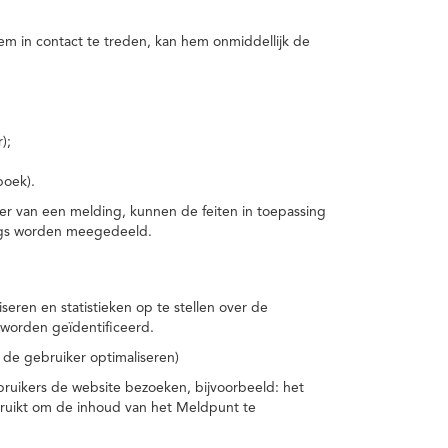
m in contact te treden, kan hem onmiddellijk de
);
boek).
er van een melding, kunnen de feiten in toepassing
ings worden meegedeeld.
eren en statistieken op te stellen over de
worden geïdentificeerd.
 de gebruiker optimaliseren)
ruikers de website bezoeken, bijvoorbeeld: het
bruikt om de inhoud van het Meldpunt te