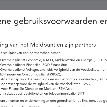
ne gebruiksvoorwaarden en
ling van het Meldpunt en zijn partners
t resultaat van een partnerschap tussen:
 Overheidsdienst Economie, K.M.O, Middenstand en Energie (FOD Ec
Overheidsdienst Financiën (FOD Financiën);
 Overheidsdienst Volksgezondheid, Veiligheid van de Voedselketen en
nlichtingen- en Opsporingsdienst (SIOD);
l Agentschap voor Geneesmiddelen en Gezondheidsproducten (FAGG
l Agentschap voor de Veiligheid van de Voedselketen (FAVV);
t voor Financiële Diensten en Markten (FSMA); en
e Instituut voor postdiensten en telecommunicatie (BIPT).
onsumenten en ondernemingen een gebruiksvriendelijke, eenvoudige en