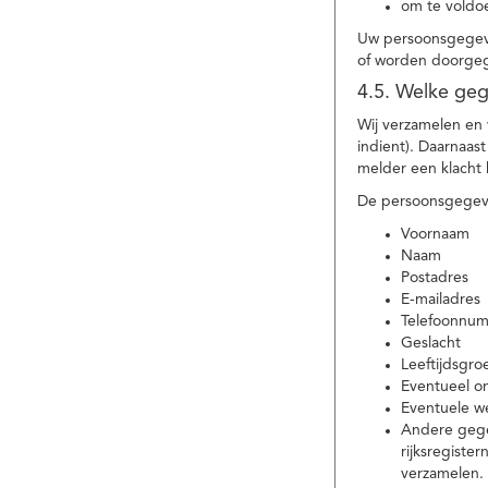
om te voldoe
Uw persoonsgegeve
of worden doorgeg
4.5. Welke ge
Wij verzamelen en
indient). Daarnaas
melder een klacht 
De persoonsgegeve
Voornaam
Naam
Postadres
E-mailadres
Telefoonnu
Geslacht
Leeftijdsgro
Eventueel 
Eventuele w
Andere gege
rijksregiste
verzamelen.