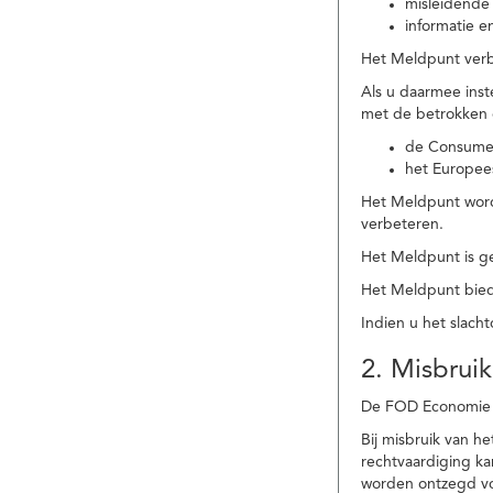
misleidende 
informatie e
Het Meldpunt verbe
Als u daarmee ins
met de betrokken
de Consume
het Europee
Het Meldpunt wordt
verbeteren.
Het Meldpunt is g
Het Meldpunt biedt
Indien u het slach
2. Misbruik
De FOD Economie b
Bij misbruik van 
rechtvaardiging k
worden ontzegd vo