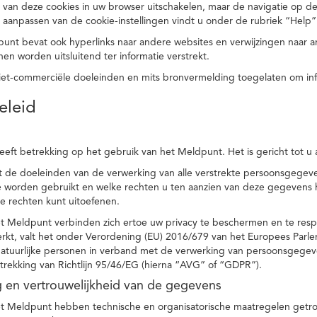
 van deze cookies in uw browser uitschakelen, maar de navigatie op de
t aanpassen van de cookie-instellingen vindt u onder de rubriek “Help”
punt bevat ook hyperlinks naar andere websites en verwijzingen naar
en worden uitsluitend ter informatie verstrekt.
niet-commerciële doeleinden en mits bronvermelding toegelaten om in
eleid
heeft betrekking op het gebruik van het Meldpunt. Het is gericht tot u
dt de doeleinden van de verwerking van alle verstrekte persoonsgege
worden gebruikt en welke rechten u ten aanzien van deze gegevens heb
e rechten kunt uitoefenen.
et Meldpunt verbinden zich ertoe uw privacy te beschermen en te res
rkt, valt het onder Verordening (EU) 2016/679 van het Europees Parl
tuurlijke personen in verband met de verwerking van persoonsgegeven
trekking van Richtlijn 95/46/EG (hierna “AVG” of “GDPR”).
ng en vertrouwelijkheid van de gegevens
t Meldpunt hebben technische en organisatorische maatregelen getrof