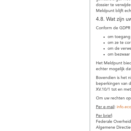
dossier te verwijd
Meldpunt blijft ec
4.8. Wat zijn 
Conform de GDPR 
om toegang 
om ze te corr
om de verwe
om bezwaar 
Het Meldpunt biedt
echter mogelijk da
Bovendien is het n
beperkingen van d
XV.10/1 tot en me
Om uw rechten op 
Per e-mail
:
info.ec
Per brief
:
Federale Overheid
Algemene Directie