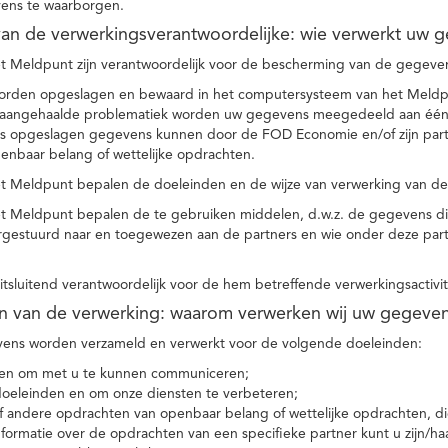
ens te waarborgen.
t van de verwerkingsverantwoordelijke: wie verwerkt uw 
t Meldpunt zijn verantwoordelijk voor de bescherming van de gegevens
orden opgeslagen en bewaard in het computersysteem van het Meld
e aangehaalde problematiek worden uw gegevens meegedeeld aan één o
s opgeslagen gegevens kunnen door de FOD Economie en/of zijn partn
enbaar belang of wettelijke opdrachten.
et Meldpunt bepalen de doeleinden en de wijze van verwerking van d
et Meldpunt bepalen de te gebruiken middelen, d.w.z. de gegevens di
rgestuurd naar en toegewezen aan de partners en wie onder deze par
 uitsluitend verantwoordelijk voor de hem betreffende verwerkingsactivi
en van de verwerking: waarom verwerken wij uw gegeve
ns worden verzameld en verwerkt voor de volgende doeleinden:
ie en om met u te kunnen communiceren;
 doeleinden en om onze diensten te verbeteren;
 andere opdrachten van openbaar belang of wettelijke opdrachten, die
formatie over de opdrachten van een specifieke partner kunt u zijn/ha