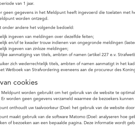
eriode van 1 jaar.
r geen gegevens in het Meldpunt heeft ingevoerd die toelaten met he
eldpunt worden ontzegd.
t onder andere het volgende bedoeld:
elijk ingeven van meldingen over dezelfde feiten;
elijk en/of te kwader trouw indienen van ongegronde meldingen (laster
elijk ingeven van zinloze meldingen;
ijke aanmatiging van titels, ambten of namen (artikel 227 e.v. Strafwet
ker zich wederrechtelijk titels, ambten of namen aanmatigt in het kad
n het Wetboek van Strafvordering eveneens aan de procureur des Kon
 van cookies
 Meldpunt worden gebruikt om het gebruik van de website te optimalis
. Er worden geen gegevens verzameld waarmee de bezoekers kunnen 
unt onthoudt uw taalvoorkeur (Doel: het gebruik van de website door
punt maakt gebruik van de software Matomo (Doel: analyseren hoe geb
oeken of bezoeken aan een bepaalde pagina. Deze informatie wordt ge