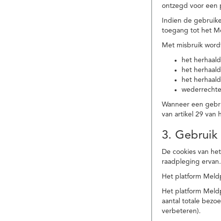
ontzegd voor een p
Indien de gebruike
toegang tot het M
Met misbruik word
het herhaald
het herhaald
het herhaald
wederrechtel
Wanneer een gebrui
van artikel 29 va
3. Gebruik
De cookies van het
raadpleging ervan
Het platform Meldp
Het platform Meld
aantal totale bez
verbeteren).