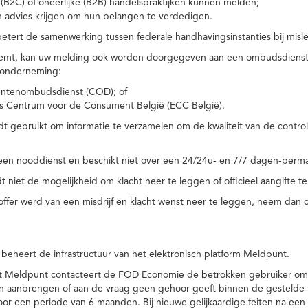
(B2C) of oneerlijke (B2B) handelspraktijken kunnen melden;
n advies krijgen om hun belangen te verdedigen.
tert de samenwerking tussen federale handhavingsinstanties bij misle
temt, kan uw melding ook worden doorgegeven aan een ombudsdienst o
 onderneming:
ntenombudsdienst (COD); of
s Centrum voor de Consument België (ECC België).
 gebruikt om informatie te verzamelen om de kwaliteit van de control
een nooddienst en beschikt niet over een 24/24u- en 7/7 dagen-perma
 niet de mogelijkheid om klacht neer te leggen of officieel aangifte te
toffer werd van een misdrijf en klacht wenst neer te leggen, neem dan
eheert de infrastructuur van het elektronisch platform Meldpunt.
het Meldpunt contacteert de FOD Economie de betrokken gebruiker om
an aanbrengen of aan de vraag geen gehoor geeft binnen de gestelde
or een periode van 6 maanden. Bij nieuwe gelijkaardige feiten na e