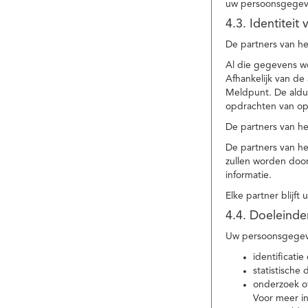
uw persoonsgegev
4.3. Identitei
De partners van he
Al die gegevens w
Afhankelijk van d
Meldpunt. De aldu
opdrachten van op
De partners van h
De partners van h
zullen worden doo
informatie.
Elke partner blijft
4.4. Doeleind
Uw persoonsgegeve
identificat
statistische
onderzoek of
Voor meer in