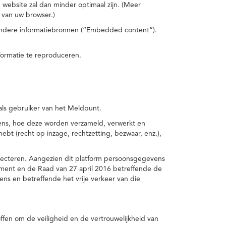
 website zal dan minder optimaal zijn. (Meer
 van uw browser.)
 andere informatiebronnen (“Embedded content”).
formatie te reproduceren.
 als gebruiker van het Meldpunt.
vens, hoe deze worden verzameld, verwerkt en
t (recht op inzage, rechtzetting, bezwaar, enz.),
pecteren. Aangezien dit platform persoonsgegevens
ement en de Raad van 27 april 2016 betreffende de
s en betreffende het vrije verkeer van die
fen om de veiligheid en de vertrouwelijkheid van