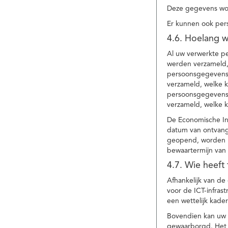
Deze gegevens wor
Er kunnen ook per
4.6. Hoelang 
Al uw verwerkte p
werden verzameld,
persoonsgegevens 
verzameld, welke 
persoonsgegevens 
verzameld, welke 
De Economische In
datum van ontvang
geopend, worden uw
bewaartermijn van 
4.7. Wie heeft
Afhankelijk van d
voor de ICT-infrast
een wettelijk kade
Bovendien kan uw a
gewaarborgd. Het i