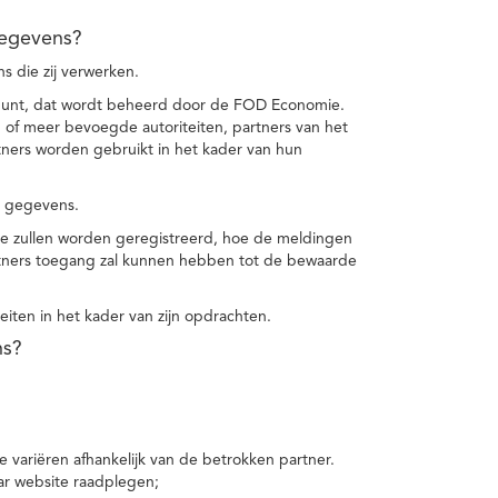
gegevens?
 die zij verwerken.
punt, dat wordt beheerd door de FOD Economie.
f meer bevoegde autoriteiten, partners van het
ers worden gebruikt in het kader van hun
e gegevens.
e zullen worden geregistreerd, hoe de meldingen
tners toegang zal kunnen hebben tot de bewaarde
teiten in het kader van zijn opdrachten.
ns?
 variëren afhankelijk van de betrokken partner.
ar website raadplegen;