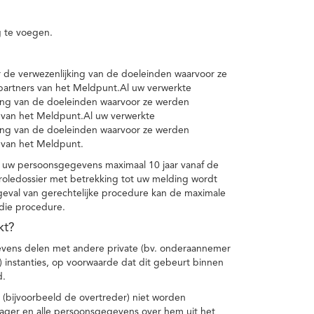
 te voegen.
de verwezenlijking van de doeleinden waarvoor ze
artners van het Meldpunt.Al uw verwerkte
ing van de doeleinden waarvoor ze werden
 van het Meldpunt.Al uw verwerkte
ing van de doeleinden waarvoor ze werden
 van het Meldpunt.
 uw persoonsgegevens maximaal 10 jaar vanaf de
oledossier met betrekking tot uw melding wordt
geval van gerechtelijke procedure kan de maximale
 die procedure.
kt?
vens delen met andere private (bv. onderaannemer
n) instanties, op voorwaarde dat dit gebeurt binnen
d.
 (bijvoorbeeld de overtreder) niet worden
klager en alle persoonsgegevens over hem uit het