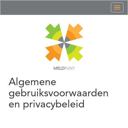
Toggl
naviga
MELD
PUNT
Algemene
gebruiksvoorwaarden
en privacybeleid