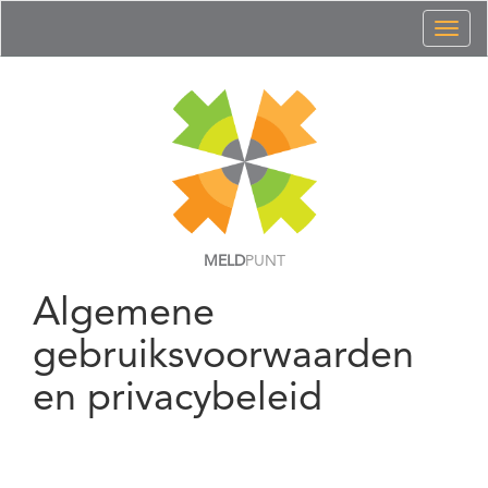
Toggl
naviga
MELD
PUNT
Algemene
gebruiksvoorwaarden
en privacybeleid