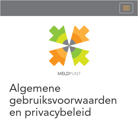
Toggl
naviga
MELD
PUNT
Algemene
gebruiksvoorwaarden
en privacybeleid