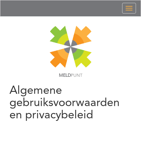
Toggl
naviga
MELD
PUNT
Algemene
gebruiksvoorwaarden
en privacybeleid