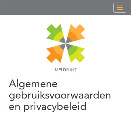
Toggl
naviga
MELD
PUNT
Algemene
gebruiksvoorwaarden
en privacybeleid