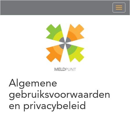
Toggl
naviga
MELD
PUNT
Algemene
gebruiksvoorwaarden
en privacybeleid