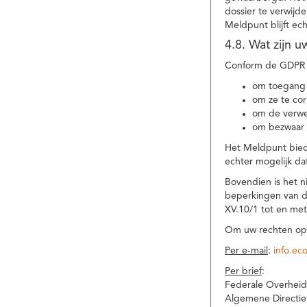
dossier te verwijd
Meldpunt blijft ec
4.8. Wat zijn 
Conform de GDPR 
om toegang 
om ze te corr
om de verwe
om bezwaar 
Het Meldpunt biedt
echter mogelijk da
Bovendien is het n
beperkingen van d
XV.10/1 tot en me
Om uw rechten op 
Per e-mail
:
info.ec
Per brief
:
Federale Overheid
Algemene Directie