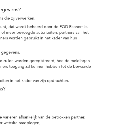
gegevens?
 die zij verwerken.
punt, dat wordt beheerd door de FOD Economie.
f meer bevoegde autoriteiten, partners van het
ers worden gebruikt in het kader van hun
e gegevens.
e zullen worden geregistreerd, hoe de meldingen
tners toegang zal kunnen hebben tot de bewaarde
teiten in het kader van zijn opdrachten.
ns?
 variëren afhankelijk van de betrokken partner.
ar website raadplegen;