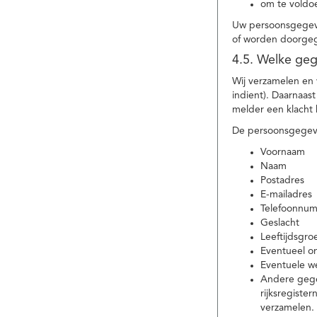
om te voldoe
Uw persoonsgegeve
of worden doorgeg
4.5. Welke ge
Wij verzamelen en
indient). Daarnaas
melder een klacht 
De persoonsgegeve
Voornaam
Naam
Postadres
E-mailadres
Telefoonnu
Geslacht
Leeftijdsgro
Eventueel 
Eventuele w
Andere gege
rijksregiste
verzamelen.