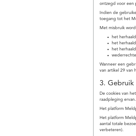
ontzegd voor een p
Indien de gebruike
toegang tot het M
Met misbruik word
het herhaald
het herhaald
het herhaald
wederrechtel
Wanneer een gebrui
van artikel 29 va
3. Gebruik
De cookies van het
raadpleging ervan
Het platform Meldp
Het platform Meld
aantal totale bez
verbeteren).