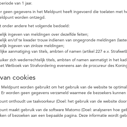
eriode van 1 jaar.
r geen gegevens in het Meldpunt heeft ingevoerd die toelaten met he
eldpunt worden ontzegd.
t onder andere het volgende bedoeld:
elijk ingeven van meldingen over dezelfde feiten;
elijk en/of te kwader trouw indienen van ongegronde meldingen (laster
elijk ingeven van zinloze meldingen;
ijke aanmatiging van titels, ambten of namen (artikel 227 e.v. Strafwet
ker zich wederrechtelijk titels, ambten of namen aanmatigt in het kad
n het Wetboek van Strafvordering eveneens aan de procureur des Kon
 van cookies
 Meldpunt worden gebruikt om het gebruik van de website te optimalis
. Er worden geen gegevens verzameld waarmee de bezoekers kunnen 
unt onthoudt uw taalvoorkeur (Doel: het gebruik van de website door
punt maakt gebruik van de software Matomo (Doel: analyseren hoe geb
oeken of bezoeken aan een bepaalde pagina. Deze informatie wordt ge