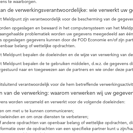
ens te waarborgen.
t van de verwerkingsverantwoordelijke: wie verwerkt uw 
t Meldpunt zijn verantwoordelijk voor de bescherming van de gegevens
orden opgeslagen en bewaard in het computersysteem van het Meld
e aangehaalde problematiek worden uw gegevens meegedeeld aan één o
s opgeslagen gegevens kunnen door de FOD Economie en/of zijn partn
enbaar belang of wettelijke opdrachten.
et Meldpunt bepalen de doeleinden en de wijze van verwerking van d
et Meldpunt bepalen de te gebruiken middelen, d.w.z. de gegevens di
rgestuurd naar en toegewezen aan de partners en wie onder deze par
 uitsluitend verantwoordelijk voor de hem betreffende verwerkingsactivi
en van de verwerking: waarom verwerken wij uw gegeve
ns worden verzameld en verwerkt voor de volgende doeleinden:
ie en om met u te kunnen communiceren;
 doeleinden en om onze diensten te verbeteren;
 andere opdrachten van openbaar belang of wettelijke opdrachten, die
formatie over de opdrachten van een specifieke partner kunt u zijn/ha