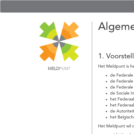
Algeme
1. Voorstel
Het Meldpunt is he
MELD
PUNT
de Federale
de Federale 
de Federale
de Sociale I
het Federaa
het Federaa
de Autoritei
het Belgisch
Het Meldpunt wil c