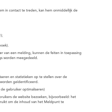
m in contact te treden, kan hem onmiddellijk de
);
boek).
er van een melding, kunnen de feiten in toepassing
ings worden meegedeeld.
eren en statistieken op te stellen over de
worden geïdentificeerd.
 de gebruiker optimaliseren)
ruikers de website bezoeken, bijvoorbeeld: het
bruikt om de inhoud van het Meldpunt te