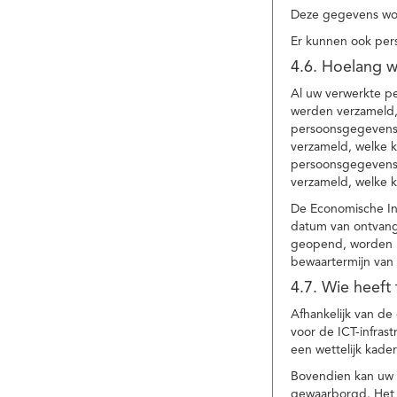
Deze gegevens wor
Er kunnen ook per
4.6. Hoelang 
Al uw verwerkte p
werden verzameld,
persoonsgegevens 
verzameld, welke 
persoonsgegevens 
verzameld, welke 
De Economische In
datum van ontvang
geopend, worden uw
bewaartermijn van 
4.7. Wie heeft
Afhankelijk van d
voor de ICT-infrast
een wettelijk kade
Bovendien kan uw a
gewaarborgd. Het i