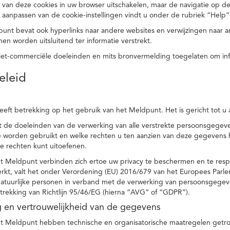
 van deze cookies in uw browser uitschakelen, maar de navigatie op de
t aanpassen van de cookie-instellingen vindt u onder de rubriek “Help”
punt bevat ook hyperlinks naar andere websites en verwijzingen naar
en worden uitsluitend ter informatie verstrekt.
niet-commerciële doeleinden en mits bronvermelding toegelaten om in
eleid
heeft betrekking op het gebruik van het Meldpunt. Het is gericht tot u
dt de doeleinden van de verwerking van alle verstrekte persoonsgege
worden gebruikt en welke rechten u ten aanzien van deze gegevens heb
e rechten kunt uitoefenen.
et Meldpunt verbinden zich ertoe uw privacy te beschermen en te res
rkt, valt het onder Verordening (EU) 2016/679 van het Europees Parl
tuurlijke personen in verband met de verwerking van persoonsgegeven
trekking van Richtlijn 95/46/EG (hierna “AVG” of “GDPR”).
ng en vertrouwelijkheid van de gegevens
t Meldpunt hebben technische en organisatorische maatregelen getrof