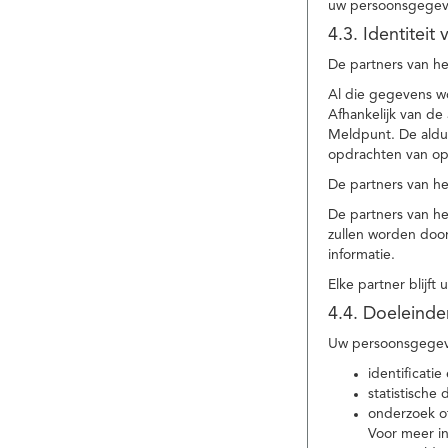
uw persoonsgegev
4.3. Identitei
De partners van he
Al die gegevens w
Afhankelijk van d
Meldpunt. De aldu
opdrachten van op
De partners van h
De partners van h
zullen worden doo
informatie.
Elke partner blijft
4.4. Doeleind
Uw persoonsgegeve
identificat
statistische
onderzoek of
Voor meer in