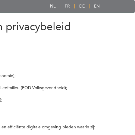
NL
FR
DE
EN
 privacybeleid
onomie);
 Leefmilieu (FOD Volksgezondheid);
);
 efficiënte digitale omgeving bieden waarin zij: