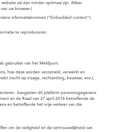
 website zal dan minder optimaal zijn. (Meer
 van uw browser.)
 andere informatiebronnen (“Embedded content”).
formatie te reproduceren.
 als gebruiker van het Meldpunt.
vens, hoe deze worden verzameld, verwerkt en
t (recht op inzage, rechtzetting, bezwaar, enz.),
pecteren. Aangezien dit platform persoonsgegevens
ement en de Raad van 27 april 2016 betreffende de
s en betreffende het vrije verkeer van die
fen om de veiligheid en de vertrouwelijkheid van