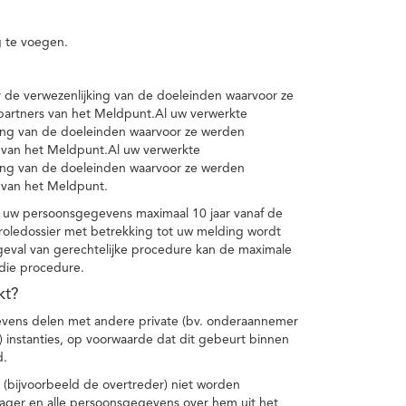
 te voegen.
de verwezenlijking van de doeleinden waarvoor ze
artners van het Meldpunt.Al uw verwerkte
ing van de doeleinden waarvoor ze werden
 van het Meldpunt.Al uw verwerkte
ing van de doeleinden waarvoor ze werden
 van het Meldpunt.
 uw persoonsgegevens maximaal 10 jaar vanaf de
oledossier met betrekking tot uw melding wordt
geval van gerechtelijke procedure kan de maximale
 die procedure.
kt?
vens delen met andere private (bv. onderaannemer
n) instanties, op voorwaarde dat dit gebeurt binnen
d.
 (bijvoorbeeld de overtreder) niet worden
klager en alle persoonsgegevens over hem uit het