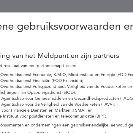
ne gebruiksvoorwaarden en
ling van het Meldpunt en zijn partners
t resultaat van een partnerschap tussen:
 Overheidsdienst Economie, K.M.O, Middenstand en Energie (FOD Ec
Overheidsdienst Financiën (FOD Financiën);
 Overheidsdienst Volksgezondheid, Veiligheid van de Voedselketen en
nlichtingen- en Opsporingsdienst (SIOD);
l Agentschap voor Geneesmiddelen en Gezondheidsproducten (FAGG
l Agentschap voor de Veiligheid van de Voedselketen (FAVV);
t voor Financiële Diensten en Markten (FSMA); en
e Instituut voor postdiensten en telecommunicatie (BIPT).
onsumenten en ondernemingen een gebruiksvriendelijke, eenvoudige en