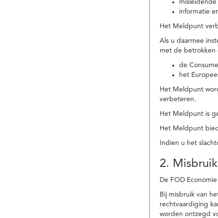
misleidende 
informatie e
Het Meldpunt verbe
Als u daarmee ins
met de betrokken
de Consume
het Europee
Het Meldpunt wordt
verbeteren.
Het Meldpunt is g
Het Meldpunt biedt
Indien u het slach
2. Misbruik
De FOD Economie b
Bij misbruik van 
rechtvaardiging k
worden ontzegd vo