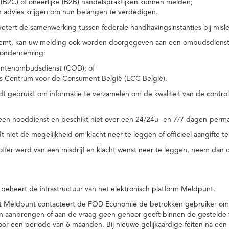
(B2C) of oneerlijke (B2B) handelspraktijken kunnen melden;
n advies krijgen om hun belangen te verdedigen.
tert de samenwerking tussen federale handhavingsinstanties bij misle
temt, kan uw melding ook worden doorgegeven aan een ombudsdienst o
 onderneming:
ntenombudsdienst (COD); of
s Centrum voor de Consument België (ECC België).
 gebruikt om informatie te verzamelen om de kwaliteit van de control
een nooddienst en beschikt niet over een 24/24u- en 7/7 dagen-perma
 niet de mogelijkheid om klacht neer te leggen of officieel aangifte te
toffer werd van een misdrijf en klacht wenst neer te leggen, neem dan
eheert de infrastructuur van het elektronisch platform Meldpunt.
het Meldpunt contacteert de FOD Economie de betrokken gebruiker om
an aanbrengen of aan de vraag geen gehoor geeft binnen de gestelde
or een periode van 6 maanden. Bij nieuwe gelijkaardige feiten na e