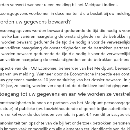
den verwerkt wanneer u een melding bij het Meldpunt indient.
soonsgegevens voorkomen in documenten die u besluit bij uw melding
worden uw gegevens bewaard?
ersoonsgegevens worden bewaard gedurende de tijd die nodig is voor 
 welke kan variëren naargelang de omstandigheden en de betrokken p
worden bewaard gedurende de tijd die nodig is voor de verwezenlijk
kan variëren naargelang de omstandigheden en de betrokken partners
worden bewaard gedurende de tijd die nodig is voor de verwezenlijk
kan variëren naargelang de omstandigheden en de betrokken partners
spectie van de FOD Economie, beheerder van het Meldpunt, bewaart
st van uw melding. Wanneer door de Economische Inspectie een contr
 gegevens maximaal 10 jaar na sluiting van het dossier bewaard. In 
10 jaar, zo nodig, worden verlengd tot de definitieve beëindiging van
 toegang tot uw gegevens en aan wie worden ze verstre
e omstandigheden kunnen de partners van het Meldpunt persoonsgege
ructuur) of publieke (bv. toezichthoudende of gerechtelijke autoriteite
r en enkel voor de doeleinden vermeld in punt 4.4 van dit privacybelei
nonimiteit ten opzichte van de bij het onderzoek betrokken personen
s immers vaak onmogelijk om alle elementen ter identificatie van de 