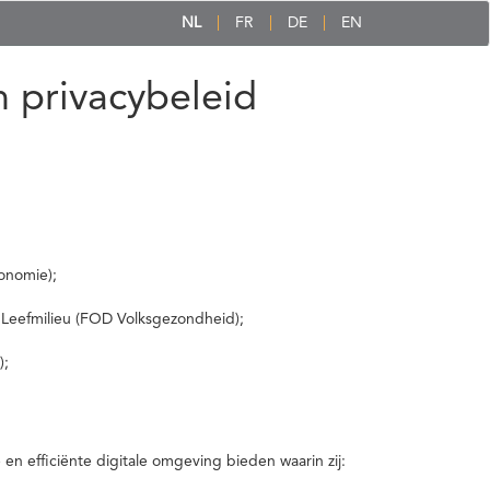
NL
FR
DE
EN
 privacybeleid
onomie);
 Leefmilieu (FOD Volksgezondheid);
);
 efficiënte digitale omgeving bieden waarin zij: