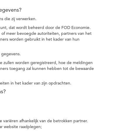
gegevens?
 die zij verwerken.
punt, dat wordt beheerd door de FOD Economie.
f meer bevoegde autoriteiten, partners van het
ers worden gebruikt in het kader van hun
e gegevens.
e zullen worden geregistreerd, hoe de meldingen
tners toegang zal kunnen hebben tot de bewaarde
teiten in het kader van zijn opdrachten.
ns?
 variëren afhankelijk van de betrokken partner.
ar website raadplegen;