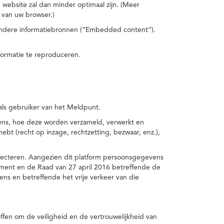
 website zal dan minder optimaal zijn. (Meer
 van uw browser.)
 andere informatiebronnen (“Embedded content”).
formatie te reproduceren.
 als gebruiker van het Meldpunt.
vens, hoe deze worden verzameld, verwerkt en
t (recht op inzage, rechtzetting, bezwaar, enz.),
pecteren. Aangezien dit platform persoonsgegevens
ement en de Raad van 27 april 2016 betreffende de
s en betreffende het vrije verkeer van die
fen om de veiligheid en de vertrouwelijkheid van