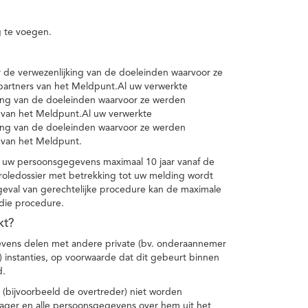
 te voegen.
de verwezenlijking van de doeleinden waarvoor ze
artners van het Meldpunt.Al uw verwerkte
ing van de doeleinden waarvoor ze werden
 van het Meldpunt.Al uw verwerkte
ing van de doeleinden waarvoor ze werden
 van het Meldpunt.
 uw persoonsgegevens maximaal 10 jaar vanaf de
oledossier met betrekking tot uw melding wordt
geval van gerechtelijke procedure kan de maximale
 die procedure.
kt?
vens delen met andere private (bv. onderaannemer
n) instanties, op voorwaarde dat dit gebeurt binnen
d.
 (bijvoorbeeld de overtreder) niet worden
klager en alle persoonsgegevens over hem uit het