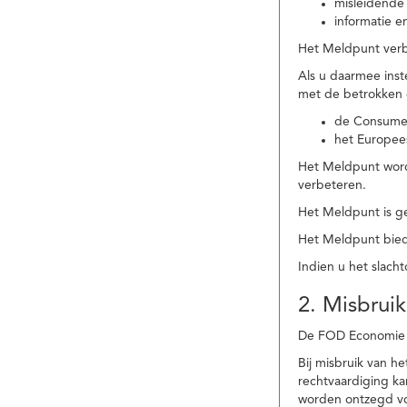
misleidende 
informatie e
Het Meldpunt verbe
Als u daarmee ins
met de betrokken
de Consume
het Europee
Het Meldpunt wordt
verbeteren.
Het Meldpunt is g
Het Meldpunt biedt
Indien u het slach
2. Misbruik
De FOD Economie b
Bij misbruik van 
rechtvaardiging k
worden ontzegd vo