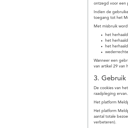
ontzegd voor een p
Indien de gebruike
toegang tot het M
Met misbruik word
het herhaald
het herhaald
het herhaald
wederrechtel
Wanneer een gebrui
van artikel 29 va
3. Gebruik
De cookies van het
raadpleging ervan
Het platform Meldp
Het platform Meld
aantal totale bez
verbeteren).