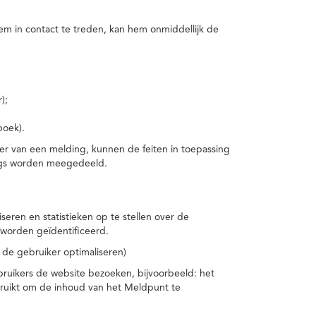
m in contact te treden, kan hem onmiddellijk de
);
boek).
er van een melding, kunnen de feiten in toepassing
ings worden meegedeeld.
eren en statistieken op te stellen over de
worden geïdentificeerd.
 de gebruiker optimaliseren)
ruikers de website bezoeken, bijvoorbeeld: het
bruikt om de inhoud van het Meldpunt te