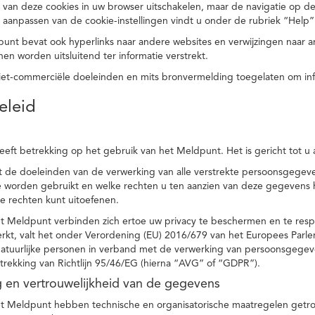
 van deze cookies in uw browser uitschakelen, maar de navigatie op de
t aanpassen van de cookie-instellingen vindt u onder de rubriek “Help”
punt bevat ook hyperlinks naar andere websites en verwijzingen naar
en worden uitsluitend ter informatie verstrekt.
niet-commerciële doeleinden en mits bronvermelding toegelaten om in
eleid
heeft betrekking op het gebruik van het Meldpunt. Het is gericht tot u
dt de doeleinden van de verwerking van alle verstrekte persoonsgege
worden gebruikt en welke rechten u ten aanzien van deze gegevens heb
e rechten kunt uitoefenen.
et Meldpunt verbinden zich ertoe uw privacy te beschermen en te res
rkt, valt het onder Verordening (EU) 2016/679 van het Europees Parl
tuurlijke personen in verband met de verwerking van persoonsgegeven
trekking van Richtlijn 95/46/EG (hierna “AVG” of “GDPR”).
ng en vertrouwelijkheid van de gegevens
t Meldpunt hebben technische en organisatorische maatregelen getrof