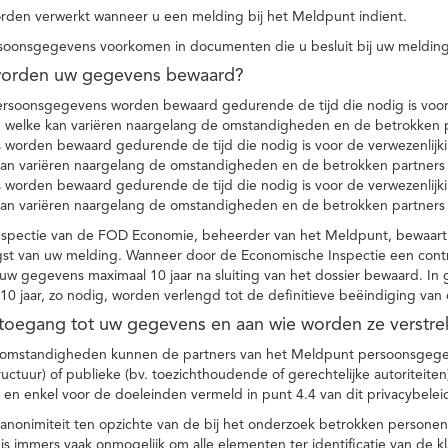
den verwerkt wanneer u een melding bij het Meldpunt indient.
soonsgegevens voorkomen in documenten die u besluit bij uw melding
worden uw gegevens bewaard?
ersoonsgegevens worden bewaard gedurende de tijd die nodig is voor 
 welke kan variëren naargelang de omstandigheden en de betrokken p
worden bewaard gedurende de tijd die nodig is voor de verwezenlijk
kan variëren naargelang de omstandigheden en de betrokken partners
worden bewaard gedurende de tijd die nodig is voor de verwezenlijk
kan variëren naargelang de omstandigheden en de betrokken partners
spectie van de FOD Economie, beheerder van het Meldpunt, bewaart
st van uw melding. Wanneer door de Economische Inspectie een contr
 gegevens maximaal 10 jaar na sluiting van het dossier bewaard. In 
10 jaar, zo nodig, worden verlengd tot de definitieve beëindiging van
 toegang tot uw gegevens en aan wie worden ze verstre
e omstandigheden kunnen de partners van het Meldpunt persoonsgege
ructuur) of publieke (bv. toezichthoudende of gerechtelijke autoriteite
r en enkel voor de doeleinden vermeld in punt 4.4 van dit privacybelei
nonimiteit ten opzichte van de bij het onderzoek betrokken personen
s immers vaak onmogelijk om alle elementen ter identificatie van de 