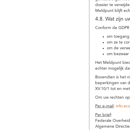
dossier te verwijd
Meldpunt blijft ec
4.8. Wat zijn 
Conform de GDPR 
om toegang 
om ze te corr
om de verwe
om bezwaar 
Het Meldpunt biedt
echter mogelijk da
Bovendien is het n
beperkingen van d
XV.10/1 tot en me
Om uw rechten op 
Per e-mail
:
info.ec
Per brief
:
Federale Overheid
Algemene Directie