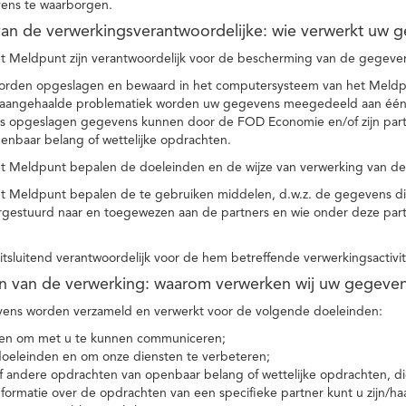
ens te waarborgen.
t van de verwerkingsverantwoordelijke: wie verwerkt uw 
t Meldpunt zijn verantwoordelijk voor de bescherming van de gegevens
orden opgeslagen en bewaard in het computersysteem van het Meld
e aangehaalde problematiek worden uw gegevens meegedeeld aan één o
s opgeslagen gegevens kunnen door de FOD Economie en/of zijn partn
enbaar belang of wettelijke opdrachten.
et Meldpunt bepalen de doeleinden en de wijze van verwerking van d
et Meldpunt bepalen de te gebruiken middelen, d.w.z. de gegevens di
rgestuurd naar en toegewezen aan de partners en wie onder deze par
 uitsluitend verantwoordelijk voor de hem betreffende verwerkingsactivi
en van de verwerking: waarom verwerken wij uw gegeve
ns worden verzameld en verwerkt voor de volgende doeleinden:
ie en om met u te kunnen communiceren;
 doeleinden en om onze diensten te verbeteren;
 andere opdrachten van openbaar belang of wettelijke opdrachten, die
formatie over de opdrachten van een specifieke partner kunt u zijn/ha