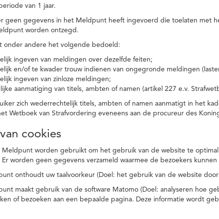
eriode van 1 jaar.
r geen gegevens in het Meldpunt heeft ingevoerd die toelaten met he
eldpunt worden ontzegd.
t onder andere het volgende bedoeld:
elijk ingeven van meldingen over dezelfde feiten;
elijk en/of te kwader trouw indienen van ongegronde meldingen (laster
elijk ingeven van zinloze meldingen;
ijke aanmatiging van titels, ambten of namen (artikel 227 e.v. Strafwet
ker zich wederrechtelijk titels, ambten of namen aanmatigt in het kad
n het Wetboek van Strafvordering eveneens aan de procureur des Kon
 van cookies
 Meldpunt worden gebruikt om het gebruik van de website te optimalis
. Er worden geen gegevens verzameld waarmee de bezoekers kunnen 
unt onthoudt uw taalvoorkeur (Doel: het gebruik van de website door
punt maakt gebruik van de software Matomo (Doel: analyseren hoe geb
oeken of bezoeken aan een bepaalde pagina. Deze informatie wordt ge