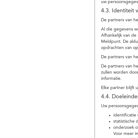
uw persoonsgegev
4.3. Identitei
De partners van he
Al die gegevens w
Afhankelijk van d
Meldpunt. De aldu
opdrachten van op
De partners van h
De partners van h
zullen worden doo
informatie.
Elke partner blijft
4.4. Doeleind
Uw persoonsgegeve
identificat
statistische
onderzoek of
Voor meer in