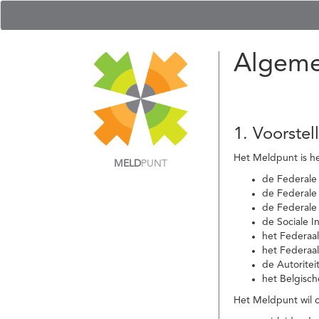
Algeme
1. Voorstel
Het Meldpunt is he
MELD
PUNT
de Federale
de Federale 
de Federale
de Sociale I
het Federaa
het Federaa
de Autoritei
het Belgisch
Het Meldpunt wil c