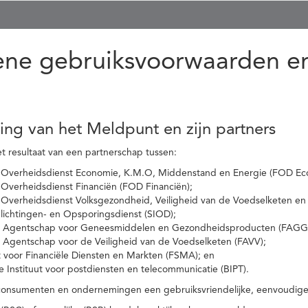
ne gebruiksvoorwaarden en
ling van het Meldpunt en zijn partners
t resultaat van een partnerschap tussen:
 Overheidsdienst Economie, K.M.O, Middenstand en Energie (FOD Ec
Overheidsdienst Financiën (FOD Financiën);
 Overheidsdienst Volksgezondheid, Veiligheid van de Voedselketen en
nlichtingen- en Opsporingsdienst (SIOD);
l Agentschap voor Geneesmiddelen en Gezondheidsproducten (FAGG
l Agentschap voor de Veiligheid van de Voedselketen (FAVV);
t voor Financiële Diensten en Markten (FSMA); en
e Instituut voor postdiensten en telecommunicatie (BIPT).
onsumenten en ondernemingen een gebruiksvriendelijke, eenvoudige en