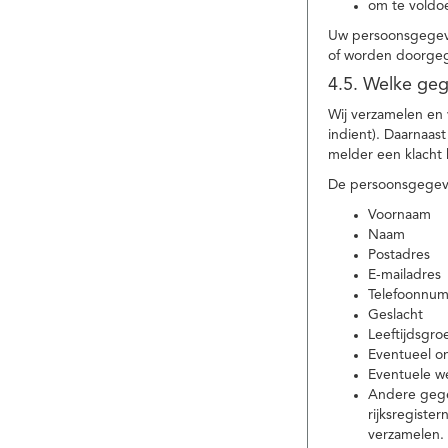
om te voldoe
Uw persoonsgegeve
of worden doorgeg
4.5. Welke ge
Wij verzamelen en
indient). Daarnaas
melder een klacht 
De persoonsgegeve
Voornaam
Naam
Postadres
E-mailadres
Telefoonnu
Geslacht
Leeftijdsgro
Eventueel 
Eventuele w
Andere gege
rijksregiste
verzamelen.