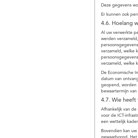
Deze gegevens wor
Er kunnen ook per
4.6. Hoelang 
Al uw verwerkte p
werden verzameld,
persoonsgegevens 
verzameld, welke 
persoonsgegevens 
verzameld, welke 
De Economische In
datum van ontvang
geopend, worden uw
bewaartermijn van 
4.7. Wie heeft
Afhankelijk van d
voor de ICT-infrast
een wettelijk kade
Bovendien kan uw a
gewaarborgd. Het i