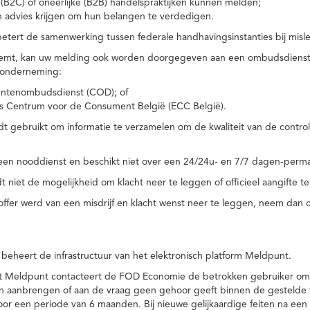
(B2C) of oneerlijke (B2B) handelspraktijken kunnen melden;
n advies krijgen om hun belangen te verdedigen.
tert de samenwerking tussen federale handhavingsinstanties bij misle
temt, kan uw melding ook worden doorgegeven aan een ombudsdienst o
 onderneming:
ntenombudsdienst (COD); of
s Centrum voor de Consument België (ECC België).
 gebruikt om informatie te verzamelen om de kwaliteit van de control
een nooddienst en beschikt niet over een 24/24u- en 7/7 dagen-perma
 niet de mogelijkheid om klacht neer te leggen of officieel aangifte te
toffer werd van een misdrijf en klacht wenst neer te leggen, neem dan
eheert de infrastructuur van het elektronisch platform Meldpunt.
het Meldpunt contacteert de FOD Economie de betrokken gebruiker om
an aanbrengen of aan de vraag geen gehoor geeft binnen de gestelde
or een periode van 6 maanden. Bij nieuwe gelijkaardige feiten na e