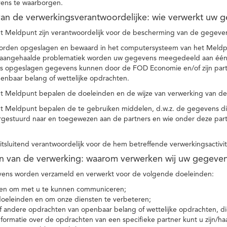
ens te waarborgen.
t van de verwerkingsverantwoordelijke: wie verwerkt uw 
t Meldpunt zijn verantwoordelijk voor de bescherming van de gegevens
orden opgeslagen en bewaard in het computersysteem van het Meld
e aangehaalde problematiek worden uw gegevens meegedeeld aan één o
s opgeslagen gegevens kunnen door de FOD Economie en/of zijn partn
enbaar belang of wettelijke opdrachten.
et Meldpunt bepalen de doeleinden en de wijze van verwerking van d
et Meldpunt bepalen de te gebruiken middelen, d.w.z. de gegevens di
rgestuurd naar en toegewezen aan de partners en wie onder deze par
 uitsluitend verantwoordelijk voor de hem betreffende verwerkingsactivi
en van de verwerking: waarom verwerken wij uw gegeve
ns worden verzameld en verwerkt voor de volgende doeleinden:
ie en om met u te kunnen communiceren;
 doeleinden en om onze diensten te verbeteren;
 andere opdrachten van openbaar belang of wettelijke opdrachten, die
formatie over de opdrachten van een specifieke partner kunt u zijn/ha