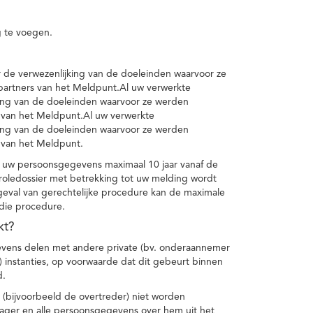
 te voegen.
de verwezenlijking van de doeleinden waarvoor ze
artners van het Meldpunt.Al uw verwerkte
ing van de doeleinden waarvoor ze werden
 van het Meldpunt.Al uw verwerkte
ing van de doeleinden waarvoor ze werden
 van het Meldpunt.
 uw persoonsgegevens maximaal 10 jaar vanaf de
oledossier met betrekking tot uw melding wordt
geval van gerechtelijke procedure kan de maximale
 die procedure.
kt?
vens delen met andere private (bv. onderaannemer
n) instanties, op voorwaarde dat dit gebeurt binnen
d.
 (bijvoorbeeld de overtreder) niet worden
klager en alle persoonsgegevens over hem uit het