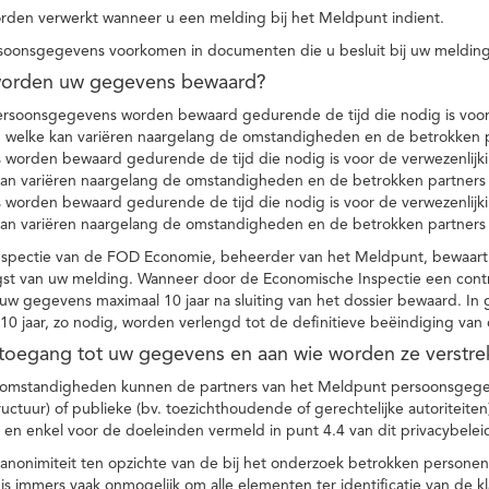
den verwerkt wanneer u een melding bij het Meldpunt indient.
soonsgegevens voorkomen in documenten die u besluit bij uw melding
worden uw gegevens bewaard?
ersoonsgegevens worden bewaard gedurende de tijd die nodig is voor 
 welke kan variëren naargelang de omstandigheden en de betrokken p
worden bewaard gedurende de tijd die nodig is voor de verwezenlijk
kan variëren naargelang de omstandigheden en de betrokken partners
worden bewaard gedurende de tijd die nodig is voor de verwezenlijk
kan variëren naargelang de omstandigheden en de betrokken partners
spectie van de FOD Economie, beheerder van het Meldpunt, bewaart
st van uw melding. Wanneer door de Economische Inspectie een contr
 gegevens maximaal 10 jaar na sluiting van het dossier bewaard. In 
10 jaar, zo nodig, worden verlengd tot de definitieve beëindiging van
 toegang tot uw gegevens en aan wie worden ze verstre
e omstandigheden kunnen de partners van het Meldpunt persoonsgege
ructuur) of publieke (bv. toezichthoudende of gerechtelijke autoriteite
r en enkel voor de doeleinden vermeld in punt 4.4 van dit privacybelei
nonimiteit ten opzichte van de bij het onderzoek betrokken personen
s immers vaak onmogelijk om alle elementen ter identificatie van de 