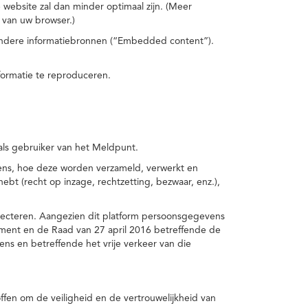
 website zal dan minder optimaal zijn. (Meer
 van uw browser.)
 andere informatiebronnen (“Embedded content”).
formatie te reproduceren.
 als gebruiker van het Meldpunt.
vens, hoe deze worden verzameld, verwerkt en
t (recht op inzage, rechtzetting, bezwaar, enz.),
pecteren. Aangezien dit platform persoonsgegevens
ement en de Raad van 27 april 2016 betreffende de
s en betreffende het vrije verkeer van die
fen om de veiligheid en de vertrouwelijkheid van