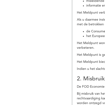
misleidende 
informatie e
Het Meldpunt verbe
Als u daarmee ins
met de betrokken
de Consume
het Europee
Het Meldpunt wordt
verbeteren.
Het Meldpunt is g
Het Meldpunt biedt
Indien u het slach
2. Misbruik
De FOD Economie b
Bij misbruik van 
rechtvaardiging k
worden ontzegd vo