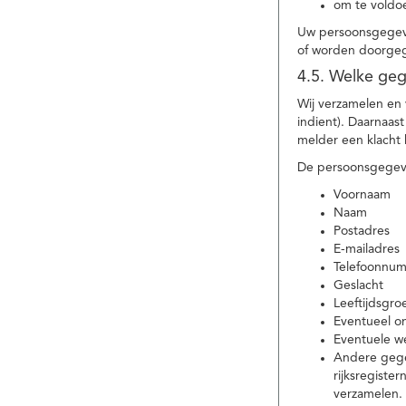
om te voldoe
Uw persoonsgegeve
of worden doorgeg
4.5. Welke ge
Wij verzamelen en
indient). Daarnaas
melder een klacht 
De persoonsgegeve
Voornaam
Naam
Postadres
E-mailadres
Telefoonnu
Geslacht
Leeftijdsgro
Eventueel 
Eventuele w
Andere gege
rijksregiste
verzamelen.