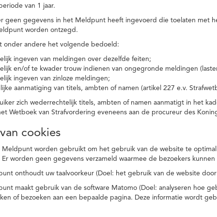
eriode van 1 jaar.
r geen gegevens in het Meldpunt heeft ingevoerd die toelaten met he
eldpunt worden ontzegd.
t onder andere het volgende bedoeld:
elijk ingeven van meldingen over dezelfde feiten;
elijk en/of te kwader trouw indienen van ongegronde meldingen (laster
elijk ingeven van zinloze meldingen;
ijke aanmatiging van titels, ambten of namen (artikel 227 e.v. Strafwet
ker zich wederrechtelijk titels, ambten of namen aanmatigt in het kad
n het Wetboek van Strafvordering eveneens aan de procureur des Kon
 van cookies
 Meldpunt worden gebruikt om het gebruik van de website te optimalis
. Er worden geen gegevens verzameld waarmee de bezoekers kunnen 
unt onthoudt uw taalvoorkeur (Doel: het gebruik van de website door
punt maakt gebruik van de software Matomo (Doel: analyseren hoe geb
oeken of bezoeken aan een bepaalde pagina. Deze informatie wordt ge