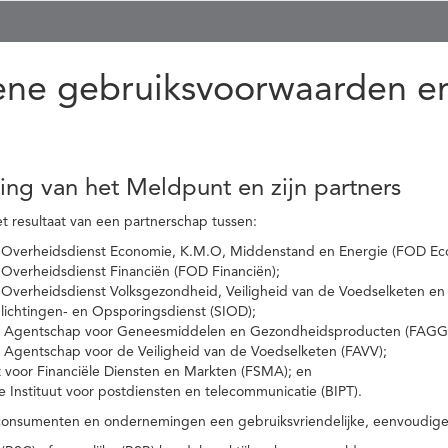
ne gebruiksvoorwaarden en
ling van het Meldpunt en zijn partners
t resultaat van een partnerschap tussen:
 Overheidsdienst Economie, K.M.O, Middenstand en Energie (FOD Ec
Overheidsdienst Financiën (FOD Financiën);
 Overheidsdienst Volksgezondheid, Veiligheid van de Voedselketen en
nlichtingen- en Opsporingsdienst (SIOD);
l Agentschap voor Geneesmiddelen en Gezondheidsproducten (FAGG
l Agentschap voor de Veiligheid van de Voedselketen (FAVV);
t voor Financiële Diensten en Markten (FSMA); en
e Instituut voor postdiensten en telecommunicatie (BIPT).
onsumenten en ondernemingen een gebruiksvriendelijke, eenvoudige en