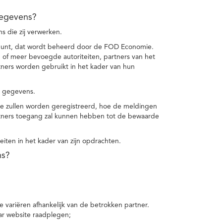
gegevens?
 die zij verwerken.
punt, dat wordt beheerd door de FOD Economie.
f meer bevoegde autoriteiten, partners van het
ers worden gebruikt in het kader van hun
e gegevens.
e zullen worden geregistreerd, hoe de meldingen
tners toegang zal kunnen hebben tot de bewaarde
teiten in het kader van zijn opdrachten.
ns?
 variëren afhankelijk van de betrokken partner.
ar website raadplegen;