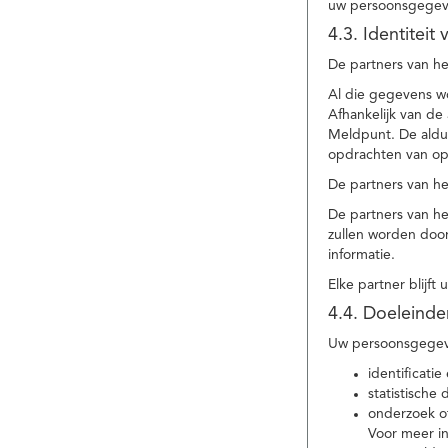
uw persoonsgegev
4.3. Identitei
De partners van he
Al die gegevens w
Afhankelijk van d
Meldpunt. De aldu
opdrachten van op
De partners van h
De partners van h
zullen worden doo
informatie.
Elke partner blijft
4.4. Doeleind
Uw persoonsgegeve
identificat
statistische
onderzoek of
Voor meer in