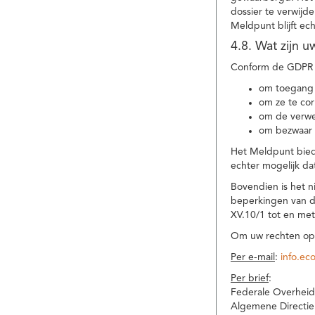
dossier te verwijd
Meldpunt blijft ec
4.8. Wat zijn 
Conform de GDPR 
om toegang 
om ze te corr
om de verwe
om bezwaar 
Het Meldpunt biedt
echter mogelijk da
Bovendien is het n
beperkingen van d
XV.10/1 tot en me
Om uw rechten op 
Per e-mail
:
info.ec
Per brief
:
Federale Overheid
Algemene Directie