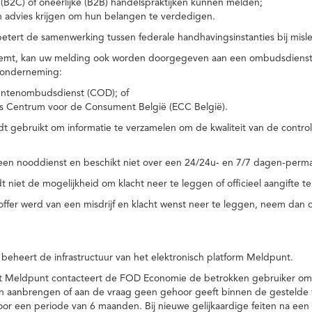
(B2C) of oneerlijke (B2B) handelspraktijken kunnen melden;
n advies krijgen om hun belangen te verdedigen.
tert de samenwerking tussen federale handhavingsinstanties bij misle
temt, kan uw melding ook worden doorgegeven aan een ombudsdienst o
 onderneming:
ntenombudsdienst (COD); of
s Centrum voor de Consument België (ECC België).
 gebruikt om informatie te verzamelen om de kwaliteit van de control
een nooddienst en beschikt niet over een 24/24u- en 7/7 dagen-perma
 niet de mogelijkheid om klacht neer te leggen of officieel aangifte te
toffer werd van een misdrijf en klacht wenst neer te leggen, neem dan
eheert de infrastructuur van het elektronisch platform Meldpunt.
het Meldpunt contacteert de FOD Economie de betrokken gebruiker om
an aanbrengen of aan de vraag geen gehoor geeft binnen de gestelde
or een periode van 6 maanden. Bij nieuwe gelijkaardige feiten na e