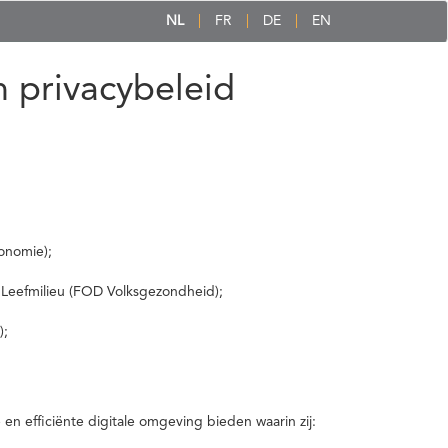
NL
FR
DE
EN
 privacybeleid
onomie);
 Leefmilieu (FOD Volksgezondheid);
);
 efficiënte digitale omgeving bieden waarin zij: