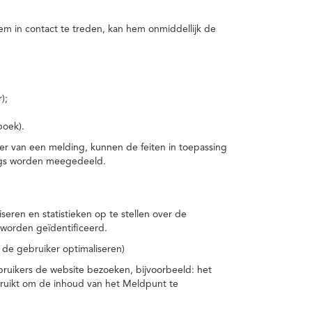
m in contact te treden, kan hem onmiddellijk de
);
boek).
er van een melding, kunnen de feiten in toepassing
ings worden meegedeeld.
eren en statistieken op te stellen over de
worden geïdentificeerd.
 de gebruiker optimaliseren)
ruikers de website bezoeken, bijvoorbeeld: het
bruikt om de inhoud van het Meldpunt te