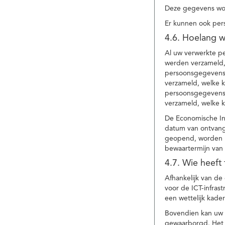
Deze gegevens wor
Er kunnen ook per
4.6. Hoelang 
Al uw verwerkte p
werden verzameld,
persoonsgegevens 
verzameld, welke 
persoonsgegevens 
verzameld, welke 
De Economische In
datum van ontvang
geopend, worden uw
bewaartermijn van 
4.7. Wie heeft
Afhankelijk van d
voor de ICT-infrast
een wettelijk kade
Bovendien kan uw a
gewaarborgd. Het i