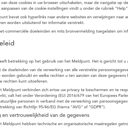
 van deze cookies in uw browser uitschakelen, maar de navigatie op de
t aanpassen van de cookie-instellingen vindt u onder de rubriek “Help”
punt bevat ook hyperlinks naar andere websites en verwijzingen naar
en worden uitsluitend ter informatie verstrekt.
niet-commerciële doeleinden en mits bronvermelding toegelaten om in
eleid
heeft betrekking op het gebruik van het Meldpunt. Het is gericht tot u
dt de doeleinden van de verwerking van alle verstrekte persoonsgege
worden gebruikt en welke rechten u ten aanzien van deze gegevens heb
e rechten kunt uitoefenen.
et Meldpunt verbinden zich ertoe uw privacy te beschermen en te res
rkt, valt het onder Verordening (EU) 2016/679 van het Europees Parl
tuurlijke personen in verband met de verwerking van persoonsgegeven
trekking van Richtlijn 95/46/EG (hierna “AVG” of “GDPR”).
ng en vertrouwelijkheid van de gegevens
t Meldpunt hebben technische en organisatorische maatregelen getrof