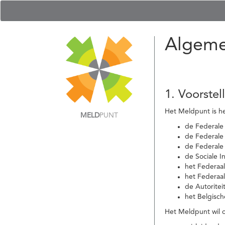
Algeme
1. Voorstel
Het Meldpunt is he
MELD
PUNT
de Federale
de Federale 
de Federale
de Sociale I
het Federaa
het Federaa
de Autoritei
het Belgisch
Het Meldpunt wil c