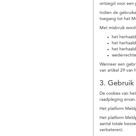
ontzegd voor een p
Indien de gebruike
toegang tot het M
Met misbruik word
het herhaald
het herhaald
het herhaald
wederrechtel
Wanneer een gebrui
van artikel 29 va
3. Gebruik
De cookies van het
raadpleging ervan
Het platform Meldp
Het platform Meld
aantal totale bez
verbeteren).