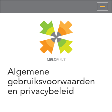
Toggl
naviga
MELD
PUNT
Algemene
gebruiksvoorwaarden
en privacybeleid