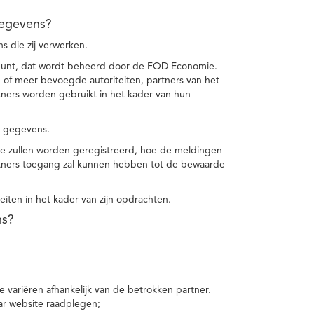
gegevens?
 die zij verwerken.
punt, dat wordt beheerd door de FOD Economie.
f meer bevoegde autoriteiten, partners van het
ers worden gebruikt in het kader van hun
e gegevens.
e zullen worden geregistreerd, hoe de meldingen
tners toegang zal kunnen hebben tot de bewaarde
teiten in het kader van zijn opdrachten.
ns?
 variëren afhankelijk van de betrokken partner.
ar website raadplegen;