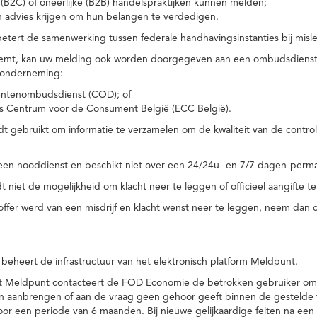
(B2C) of oneerlijke (B2B) handelspraktijken kunnen melden;
n advies krijgen om hun belangen te verdedigen.
tert de samenwerking tussen federale handhavingsinstanties bij misle
temt, kan uw melding ook worden doorgegeven aan een ombudsdienst o
 onderneming:
ntenombudsdienst (COD); of
s Centrum voor de Consument België (ECC België).
 gebruikt om informatie te verzamelen om de kwaliteit van de control
een nooddienst en beschikt niet over een 24/24u- en 7/7 dagen-perma
 niet de mogelijkheid om klacht neer te leggen of officieel aangifte te
toffer werd van een misdrijf en klacht wenst neer te leggen, neem dan
eheert de infrastructuur van het elektronisch platform Meldpunt.
het Meldpunt contacteert de FOD Economie de betrokken gebruiker om
an aanbrengen of aan de vraag geen gehoor geeft binnen de gestelde
or een periode van 6 maanden. Bij nieuwe gelijkaardige feiten na e