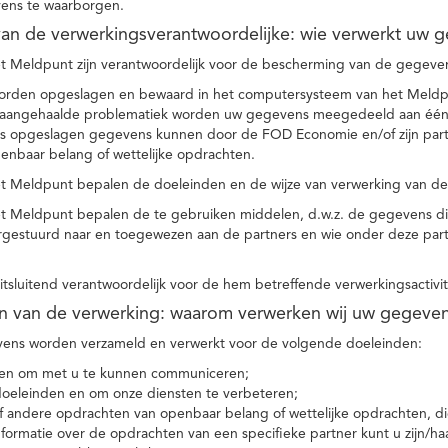
ens te waarborgen.
t van de verwerkingsverantwoordelijke: wie verwerkt uw 
t Meldpunt zijn verantwoordelijk voor de bescherming van de gegevens
orden opgeslagen en bewaard in het computersysteem van het Meld
e aangehaalde problematiek worden uw gegevens meegedeeld aan één o
s opgeslagen gegevens kunnen door de FOD Economie en/of zijn partn
enbaar belang of wettelijke opdrachten.
et Meldpunt bepalen de doeleinden en de wijze van verwerking van d
et Meldpunt bepalen de te gebruiken middelen, d.w.z. de gegevens di
rgestuurd naar en toegewezen aan de partners en wie onder deze par
 uitsluitend verantwoordelijk voor de hem betreffende verwerkingsactivi
en van de verwerking: waarom verwerken wij uw gegeve
ns worden verzameld en verwerkt voor de volgende doeleinden:
ie en om met u te kunnen communiceren;
 doeleinden en om onze diensten te verbeteren;
 andere opdrachten van openbaar belang of wettelijke opdrachten, die
formatie over de opdrachten van een specifieke partner kunt u zijn/ha