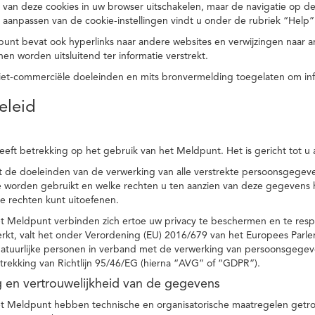
 van deze cookies in uw browser uitschakelen, maar de navigatie op de
t aanpassen van de cookie-instellingen vindt u onder de rubriek “Help”
punt bevat ook hyperlinks naar andere websites en verwijzingen naar
en worden uitsluitend ter informatie verstrekt.
niet-commerciële doeleinden en mits bronvermelding toegelaten om in
eleid
heeft betrekking op het gebruik van het Meldpunt. Het is gericht tot u
dt de doeleinden van de verwerking van alle verstrekte persoonsgege
worden gebruikt en welke rechten u ten aanzien van deze gegevens heb
e rechten kunt uitoefenen.
et Meldpunt verbinden zich ertoe uw privacy te beschermen en te res
rkt, valt het onder Verordening (EU) 2016/679 van het Europees Parl
tuurlijke personen in verband met de verwerking van persoonsgegeven
trekking van Richtlijn 95/46/EG (hierna “AVG” of “GDPR”).
ng en vertrouwelijkheid van de gegevens
t Meldpunt hebben technische en organisatorische maatregelen getrof