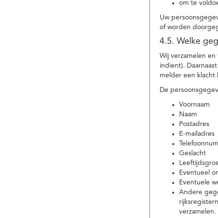
om te voldoe
Uw persoonsgegeve
of worden doorgeg
4.5. Welke ge
Wij verzamelen en
indient). Daarnaas
melder een klacht 
De persoonsgegeve
Voornaam
Naam
Postadres
E-mailadres
Telefoonnu
Geslacht
Leeftijdsgro
Eventueel 
Eventuele w
Andere gege
rijksregiste
verzamelen.