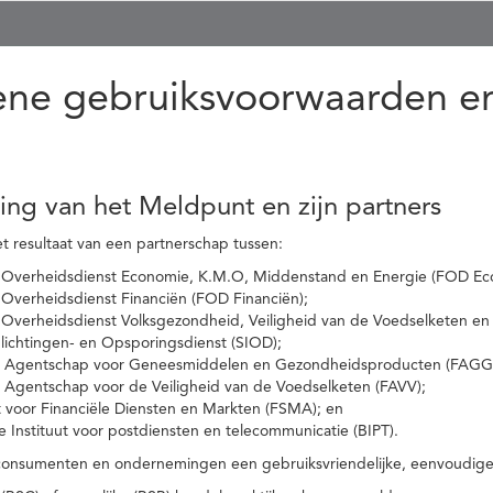
ne gebruiksvoorwaarden en
ling van het Meldpunt en zijn partners
t resultaat van een partnerschap tussen:
 Overheidsdienst Economie, K.M.O, Middenstand en Energie (FOD Ec
Overheidsdienst Financiën (FOD Financiën);
 Overheidsdienst Volksgezondheid, Veiligheid van de Voedselketen en
nlichtingen- en Opsporingsdienst (SIOD);
l Agentschap voor Geneesmiddelen en Gezondheidsproducten (FAGG
l Agentschap voor de Veiligheid van de Voedselketen (FAVV);
t voor Financiële Diensten en Markten (FSMA); en
e Instituut voor postdiensten en telecommunicatie (BIPT).
onsumenten en ondernemingen een gebruiksvriendelijke, eenvoudige en