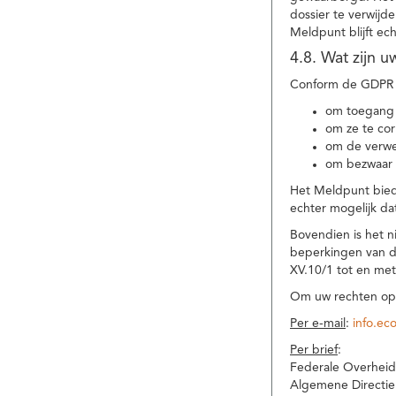
dossier te verwijd
Meldpunt blijft ec
4.8. Wat zijn 
Conform de GDPR 
om toegang 
om ze te corr
om de verwe
om bezwaar 
Het Meldpunt biedt
echter mogelijk da
Bovendien is het n
beperkingen van d
XV.10/1 tot en me
Om uw rechten op 
Per e-mail
:
info.ec
Per brief
:
Federale Overheid
Algemene Directie