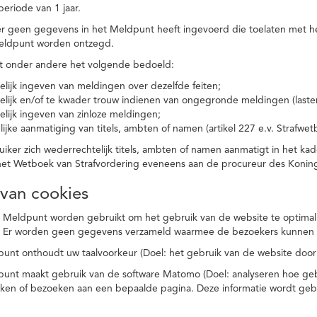
eriode van 1 jaar.
r geen gegevens in het Meldpunt heeft ingevoerd die toelaten met he
eldpunt worden ontzegd.
t onder andere het volgende bedoeld:
elijk ingeven van meldingen over dezelfde feiten;
elijk en/of te kwader trouw indienen van ongegronde meldingen (laster
elijk ingeven van zinloze meldingen;
ijke aanmatiging van titels, ambten of namen (artikel 227 e.v. Strafwet
ker zich wederrechtelijk titels, ambten of namen aanmatigt in het kad
n het Wetboek van Strafvordering eveneens aan de procureur des Kon
 van cookies
 Meldpunt worden gebruikt om het gebruik van de website te optimalis
. Er worden geen gegevens verzameld waarmee de bezoekers kunnen 
unt onthoudt uw taalvoorkeur (Doel: het gebruik van de website door
punt maakt gebruik van de software Matomo (Doel: analyseren hoe geb
oeken of bezoeken aan een bepaalde pagina. Deze informatie wordt ge