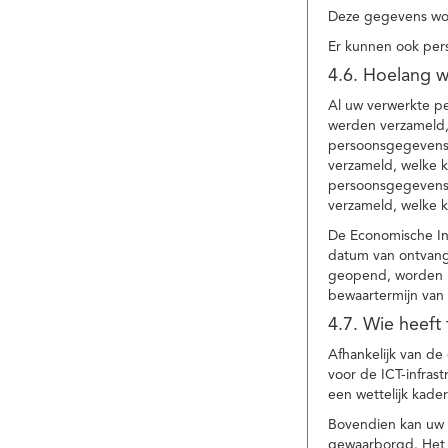
Deze gegevens wor
Er kunnen ook per
4.6. Hoelang 
Al uw verwerkte p
werden verzameld,
persoonsgegevens 
verzameld, welke 
persoonsgegevens 
verzameld, welke 
De Economische In
datum van ontvang
geopend, worden uw
bewaartermijn van 
4.7. Wie heeft
Afhankelijk van d
voor de ICT-infrast
een wettelijk kade
Bovendien kan uw a
gewaarborgd. Het i