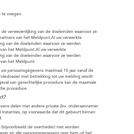
 te voegen.
de verwezenlijking van de doeleinden waarvoor ze
artners van het Meldpunt.Al uw verwerkte
ing van de doeleinden waarvoor ze werden
 van het Meldpunt.Al uw verwerkte
ing van de doeleinden waarvoor ze werden
 van het Meldpunt.
 uw persoonsgegevens maximaal 10 jaar vanaf de
oledossier met betrekking tot uw melding wordt
geval van gerechtelijke procedure kan de maximale
 die procedure.
kt?
vens delen met andere private (bv. onderaannemer
n) instanties, op voorwaarde dat dit gebeurt binnen
d.
 (bijvoorbeeld de overtreder) niet worden
klager en alle persoonsgegevens over hem uit het