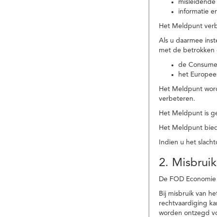
misleidende 
informatie e
Het Meldpunt verbe
Als u daarmee ins
met de betrokken
de Consume
het Europee
Het Meldpunt wordt
verbeteren.
Het Meldpunt is g
Het Meldpunt biedt
Indien u het slach
2. Misbruik
De FOD Economie b
Bij misbruik van 
rechtvaardiging k
worden ontzegd vo