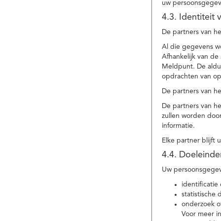
uw persoonsgegev
4.3. Identitei
De partners van he
Al die gegevens w
Afhankelijk van d
Meldpunt. De aldu
opdrachten van op
De partners van h
De partners van h
zullen worden doo
informatie.
Elke partner blijft
4.4. Doeleind
Uw persoonsgegeve
identificat
statistische
onderzoek of
Voor meer in