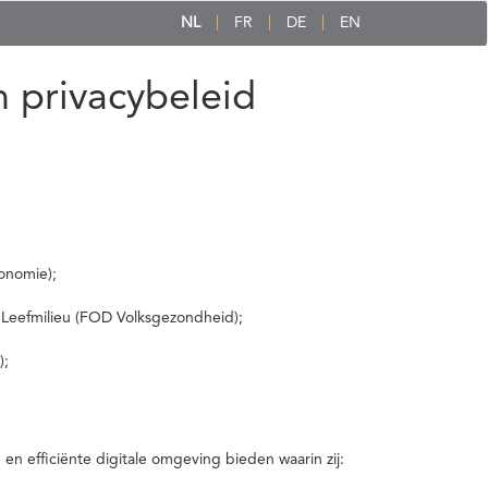
NL
FR
DE
EN
 privacybeleid
onomie);
 Leefmilieu (FOD Volksgezondheid);
);
 efficiënte digitale omgeving bieden waarin zij: