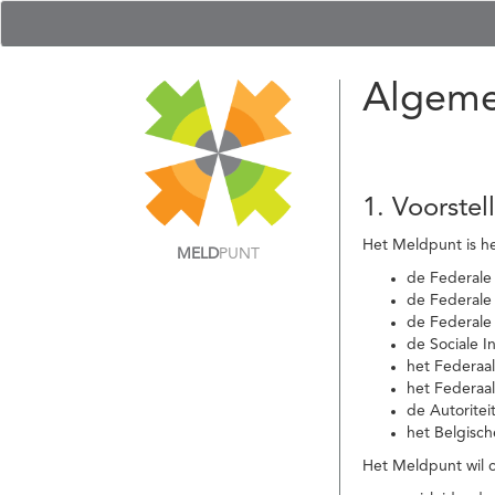
Algeme
1. Voorstel
Het Meldpunt is he
MELD
PUNT
de Federale
de Federale 
de Federale
de Sociale I
het Federaa
het Federaa
de Autoritei
het Belgisch
Het Meldpunt wil c