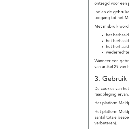
ontzegd voor een p
Indien de gebruike
toegang tot het M
Met misbruik word
het herhaald
het herhaald
het herhaald
wederrechtel
Wanneer een gebrui
van artikel 29 va
3. Gebruik
De cookies van het
raadpleging ervan
Het platform Meldp
Het platform Meld
aantal totale bez
verbeteren).