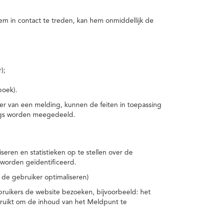
m in contact te treden, kan hem onmiddellijk de
);
boek).
er van een melding, kunnen de feiten in toepassing
ings worden meegedeeld.
eren en statistieken op te stellen over de
worden geïdentificeerd.
 de gebruiker optimaliseren)
ruikers de website bezoeken, bijvoorbeeld: het
bruikt om de inhoud van het Meldpunt te