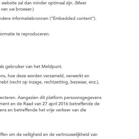
 website zal dan minder optimaal zijn. (Meer
 van uw browser.)
 andere informatiebronnen (“Embedded content”).
formatie te reproduceren.
 als gebruiker van het Meldpunt.
vens, hoe deze worden verzameld, verwerkt en
t (recht op inzage, rechtzetting, bezwaar, enz.),
pecteren. Aangezien dit platform persoonsgegevens
ement en de Raad van 27 april 2016 betreffende de
s en betreffende het vrije verkeer van die
fen om de veiligheid en de vertrouwelijkheid van