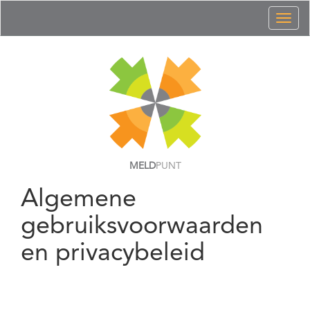
Toggl
naviga
MELD
PUNT
Algemene
gebruiksvoorwaarden
en privacybeleid