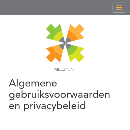
Toggl
naviga
MELD
PUNT
Algemene
gebruiksvoorwaarden
en privacybeleid