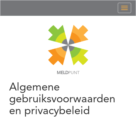
Toggl
naviga
MELD
PUNT
Algemene
gebruiksvoorwaarden
en privacybeleid