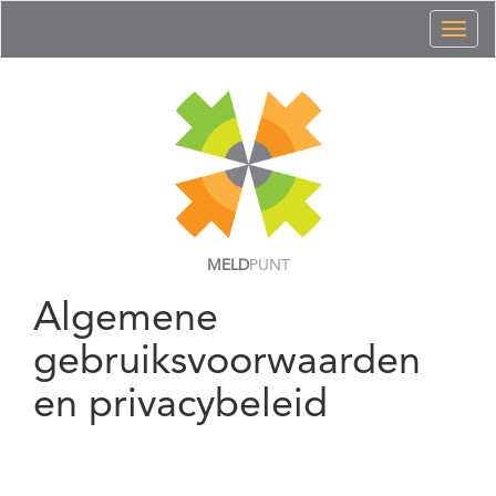
Toggl
naviga
MELD
PUNT
Algemene
gebruiksvoorwaarden
en privacybeleid