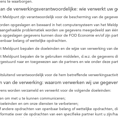
ens te waarborgen.
t van de verwerkingsverantwoordelijke: wie verwerkt uw 
t Meldpunt zijn verantwoordelijk voor de bescherming van de gegevens
orden opgeslagen en bewaard in het computersysteem van het Meld
e aangehaalde problematiek worden uw gegevens meegedeeld aan één o
s opgeslagen gegevens kunnen door de FOD Economie en/of zijn partn
enbaar belang of wettelijke opdrachten.
et Meldpunt bepalen de doeleinden en de wijze van verwerking van d
et Meldpunt bepalen de te gebruiken middelen, d.w.z. de gegevens di
rgestuurd naar en toegewezen aan de partners en wie onder deze par
 uitsluitend verantwoordelijk voor de hem betreffende verwerkingsactivi
en van de verwerking: waarom verwerken wij uw gegeve
ns worden verzameld en verwerkt voor de volgende doeleinden:
ie en om met u te kunnen communiceren;
 doeleinden en om onze diensten te verbeteren;
 andere opdrachten van openbaar belang of wettelijke opdrachten, die
formatie over de opdrachten van een specifieke partner kunt u zijn/ha