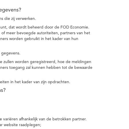
gegevens?
 die zij verwerken.
punt, dat wordt beheerd door de FOD Economie.
f meer bevoegde autoriteiten, partners van het
ers worden gebruikt in het kader van hun
e gegevens.
e zullen worden geregistreerd, hoe de meldingen
tners toegang zal kunnen hebben tot de bewaarde
teiten in het kader van zijn opdrachten.
ns?
 variëren afhankelijk van de betrokken partner.
ar website raadplegen;