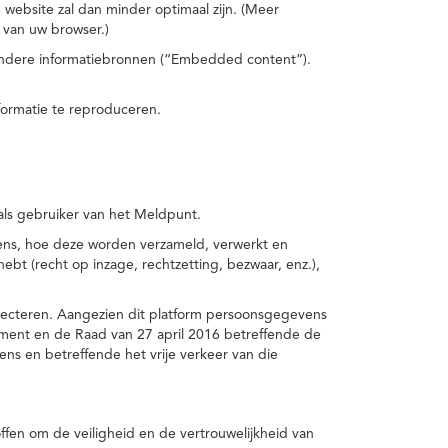
 website zal dan minder optimaal zijn. (Meer
 van uw browser.)
 andere informatiebronnen (“Embedded content”).
formatie te reproduceren.
 als gebruiker van het Meldpunt.
vens, hoe deze worden verzameld, verwerkt en
t (recht op inzage, rechtzetting, bezwaar, enz.),
pecteren. Aangezien dit platform persoonsgegevens
ement en de Raad van 27 april 2016 betreffende de
s en betreffende het vrije verkeer van die
fen om de veiligheid en de vertrouwelijkheid van