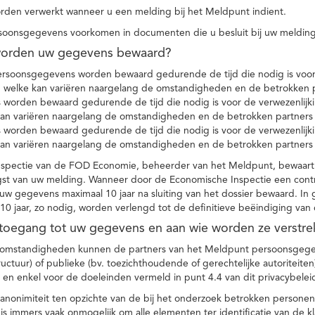
den verwerkt wanneer u een melding bij het Meldpunt indient.
soonsgegevens voorkomen in documenten die u besluit bij uw melding
worden uw gegevens bewaard?
ersoonsgegevens worden bewaard gedurende de tijd die nodig is voor 
 welke kan variëren naargelang de omstandigheden en de betrokken p
worden bewaard gedurende de tijd die nodig is voor de verwezenlijk
kan variëren naargelang de omstandigheden en de betrokken partners
worden bewaard gedurende de tijd die nodig is voor de verwezenlijk
kan variëren naargelang de omstandigheden en de betrokken partners
spectie van de FOD Economie, beheerder van het Meldpunt, bewaart
st van uw melding. Wanneer door de Economische Inspectie een contr
 gegevens maximaal 10 jaar na sluiting van het dossier bewaard. In 
10 jaar, zo nodig, worden verlengd tot de definitieve beëindiging van
 toegang tot uw gegevens en aan wie worden ze verstre
e omstandigheden kunnen de partners van het Meldpunt persoonsgege
ructuur) of publieke (bv. toezichthoudende of gerechtelijke autoriteite
r en enkel voor de doeleinden vermeld in punt 4.4 van dit privacybelei
nonimiteit ten opzichte van de bij het onderzoek betrokken personen
s immers vaak onmogelijk om alle elementen ter identificatie van de 