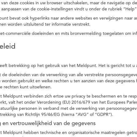
 van deze cookies in uw browser uitschakelen, maar de navigatie op de
t aanpassen van de cookie-instellingen vindt u onder de rubriek “Help”
punt bevat ook hyperlinks naar andere websites en verwijzingen naar
en worden uitsluitend ter informatie verstrekt.
niet-commerciële doeleinden en mits bronvermelding toegelaten om in
eleid
heeft betrekking op het gebruik van het Meldpunt. Het is gericht tot u
dt de doeleinden van de verwerking van alle verstrekte persoonsgege
worden gebruikt en welke rechten u ten aanzien van deze gegevens heb
e rechten kunt uitoefenen.
et Meldpunt verbinden zich ertoe uw privacy te beschermen en te res
rkt, valt het onder Verordening (EU) 2016/679 van het Europees Parl
tuurlijke personen in verband met de verwerking van persoonsgegeven
trekking van Richtlijn 95/46/EG (hierna “AVG” of “GDPR”).
ng en vertrouwelijkheid van de gegevens
t Meldpunt hebben technische en organisatorische maatregelen getrof