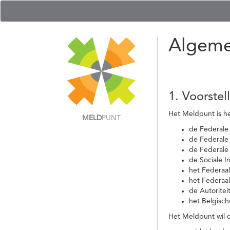
Algeme
1. Voorstel
Het Meldpunt is he
MELD
PUNT
de Federale
de Federale 
de Federale
de Sociale I
het Federaa
het Federaa
de Autoritei
het Belgisch
Het Meldpunt wil c