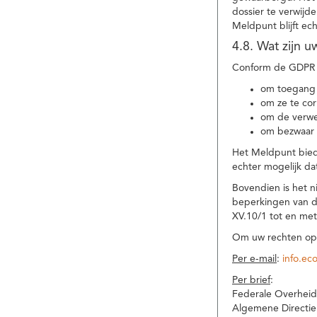
dossier te verwijd
Meldpunt blijft ec
4.8. Wat zijn 
Conform de GDPR 
om toegang 
om ze te corr
om de verwe
om bezwaar 
Het Meldpunt biedt
echter mogelijk da
Bovendien is het n
beperkingen van d
XV.10/1 tot en me
Om uw rechten op 
Per e-mail
:
info.ec
Per brief
:
Federale Overheid
Algemene Directie