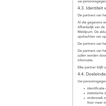
uw persoonsgegev
4.3. Identitei
De partners van he
Al die gegevens w
Afhankelijk van d
Meldpunt. De aldu
opdrachten van op
De partners van h
De partners van h
zullen worden doo
informatie.
Elke partner blijft
4.4. Doeleind
Uw persoonsgegeve
identificat
statistische
onderzoek of
Voor meer in