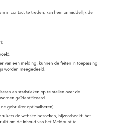
m in contact te treden, kan hem onmiddellijk de
);
boek).
er van een melding, kunnen de feiten in toepassing
ings worden meegedeeld.
eren en statistieken op te stellen over de
worden geïdentificeerd.
 de gebruiker optimaliseren)
ruikers de website bezoeken, bijvoorbeeld: het
bruikt om de inhoud van het Meldpunt te