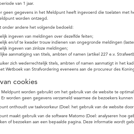
eriode van 1 jaar.
r geen gegevens in het Meldpunt heeft ingevoerd die toelaten met he
eldpunt worden ontzegd.
t onder andere het volgende bedoeld:
elijk ingeven van meldingen over dezelfde feiten;
elijk en/of te kwader trouw indienen van ongegronde meldingen (laster
elijk ingeven van zinloze meldingen;
ijke aanmatiging van titels, ambten of namen (artikel 227 e.v. Strafwet
ker zich wederrechtelijk titels, ambten of namen aanmatigt in het kad
n het Wetboek van Strafvordering eveneens aan de procureur des Kon
 van cookies
 Meldpunt worden gebruikt om het gebruik van de website te optimalis
. Er worden geen gegevens verzameld waarmee de bezoekers kunnen 
unt onthoudt uw taalvoorkeur (Doel: het gebruik van de website door
punt maakt gebruik van de software Matomo (Doel: analyseren hoe geb
oeken of bezoeken aan een bepaalde pagina. Deze informatie wordt ge