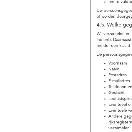
om te voldoe
Uw persoonsgegeve
of worden doorgeg
4.5. Welke ge
Wij verzamelen en
indient). Daarnaas
melder een klacht 
De persoonsgegeve
Voornaam
Naam
Postadres
E-mailadres
Telefoonnu
Geslacht
Leeftijdsgro
Eventueel 
Eventuele w
Andere gege
rijksregiste
verzamelen.