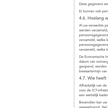
Deze gegevens wor
Er kunnen ook per
4.6. Hoelang 
Al uw verwerkte p
werden verzameld,
persoonsgegevens 
verzameld, welke 
persoonsgegevens 
verzameld, welke 
De Economische In
datum van ontvang
geopend, worden uw
bewaartermijn van 
4.7. Wie heeft
Afhankelijk van d
voor de ICT-infrast
een wettelijk kade
Bovendien kan uw a
gewaarborgd. Het i