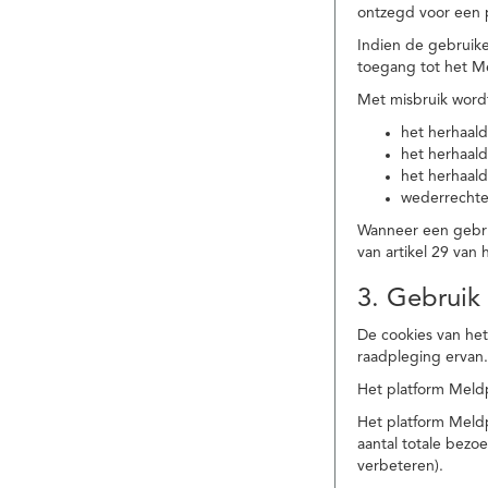
ontzegd voor een p
Indien de gebruike
toegang tot het M
Met misbruik word
het herhaald
het herhaald
het herhaald
wederrechtel
Wanneer een gebrui
van artikel 29 va
3. Gebruik
De cookies van het
raadpleging ervan
Het platform Meldp
Het platform Meld
aantal totale bez
verbeteren).