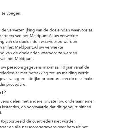
 te voegen.
de verwezenlijking van de doeleinden waarvoor ze
artners van het Meldpunt.Al uw verwerkte
ing van de doeleinden waarvoor ze werden
 van het Meldpunt.Al uw verwerkte
ing van de doeleinden waarvoor ze werden
 van het Meldpunt.
 uw persoonsgegevens maximaal 10 jaar vanaf de
oledossier met betrekking tot uw melding wordt
geval van gerechtelijke procedure kan de maximale
 die procedure.
kt?
vens delen met andere private (bv. onderaannemer
n) instanties, op voorwaarde dat dit gebeurt binnen
d.
 (bijvoorbeeld de overtreder) niet worden
klager en alle persoonsgegevens over hem uit het