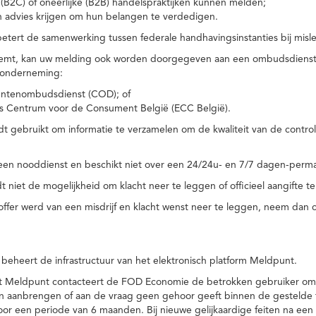
(B2C) of oneerlijke (B2B) handelspraktijken kunnen melden;
n advies krijgen om hun belangen te verdedigen.
tert de samenwerking tussen federale handhavingsinstanties bij misle
temt, kan uw melding ook worden doorgegeven aan een ombudsdienst o
 onderneming:
ntenombudsdienst (COD); of
s Centrum voor de Consument België (ECC België).
 gebruikt om informatie te verzamelen om de kwaliteit van de control
een nooddienst en beschikt niet over een 24/24u- en 7/7 dagen-perma
 niet de mogelijkheid om klacht neer te leggen of officieel aangifte te
toffer werd van een misdrijf en klacht wenst neer te leggen, neem dan
eheert de infrastructuur van het elektronisch platform Meldpunt.
het Meldpunt contacteert de FOD Economie de betrokken gebruiker om
an aanbrengen of aan de vraag geen gehoor geeft binnen de gestelde
or een periode van 6 maanden. Bij nieuwe gelijkaardige feiten na e