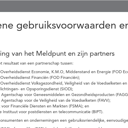
ne gebruiksvoorwaarden en
ling van het Meldpunt en zijn partners
t resultaat van een partnerschap tussen:
 Overheidsdienst Economie, K.M.O, Middenstand en Energie (FOD Ec
Overheidsdienst Financiën (FOD Financiën);
 Overheidsdienst Volksgezondheid, Veiligheid van de Voedselketen en
nlichtingen- en Opsporingsdienst (SIOD);
l Agentschap voor Geneesmiddelen en Gezondheidsproducten (FAGG
l Agentschap voor de Veiligheid van de Voedselketen (FAVV);
t voor Financiële Diensten en Markten (FSMA); en
e Instituut voor postdiensten en telecommunicatie (BIPT).
onsumenten en ondernemingen een gebruiksvriendelijke, eenvoudige en