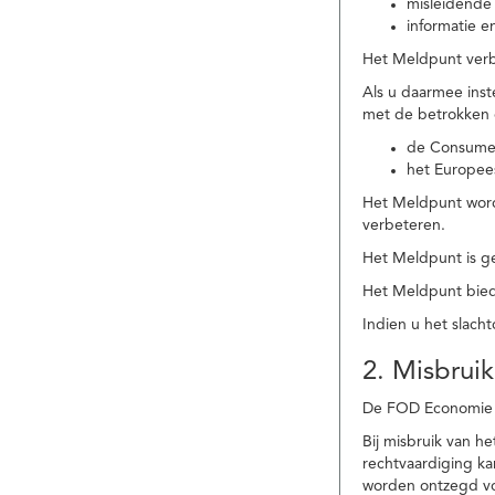
misleidende 
informatie e
Het Meldpunt verbe
Als u daarmee ins
met de betrokken
de Consume
het Europee
Het Meldpunt wordt
verbeteren.
Het Meldpunt is g
Het Meldpunt biedt
Indien u het slach
2. Misbruik
De FOD Economie b
Bij misbruik van 
rechtvaardiging k
worden ontzegd vo