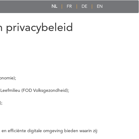
NL
FR
DE
EN
 privacybeleid
onomie);
 Leefmilieu (FOD Volksgezondheid);
);
 efficiënte digitale omgeving bieden waarin zij: