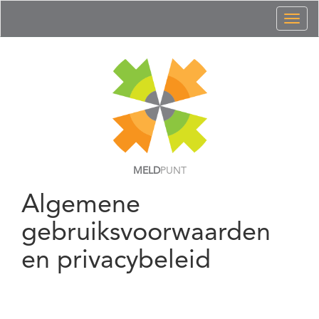
Toggl
naviga
MELD
PUNT
Algemene
gebruiksvoorwaarden
en privacybeleid