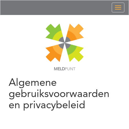
Toggl
naviga
MELD
PUNT
Algemene
gebruiksvoorwaarden
en privacybeleid