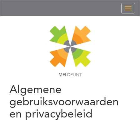
Toggl
naviga
MELD
PUNT
Algemene
gebruiksvoorwaarden
en privacybeleid