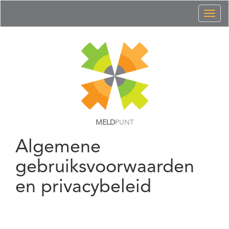
Toggl
naviga
MELD
PUNT
Algemene
gebruiksvoorwaarden
en privacybeleid