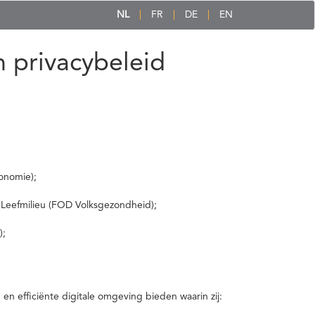
NL
FR
DE
EN
 privacybeleid
onomie);
 Leefmilieu (FOD Volksgezondheid);
);
 efficiënte digitale omgeving bieden waarin zij: