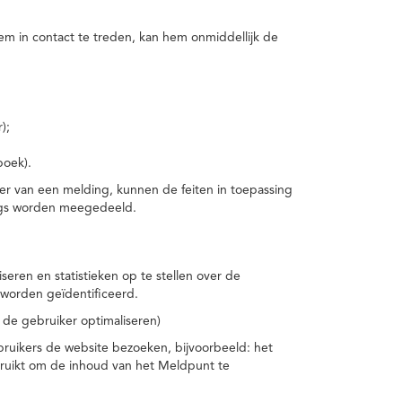
m in contact te treden, kan hem onmiddellijk de
);
boek).
er van een melding, kunnen de feiten in toepassing
ings worden meegedeeld.
eren en statistieken op te stellen over de
worden geïdentificeerd.
 de gebruiker optimaliseren)
ruikers de website bezoeken, bijvoorbeeld: het
bruikt om de inhoud van het Meldpunt te