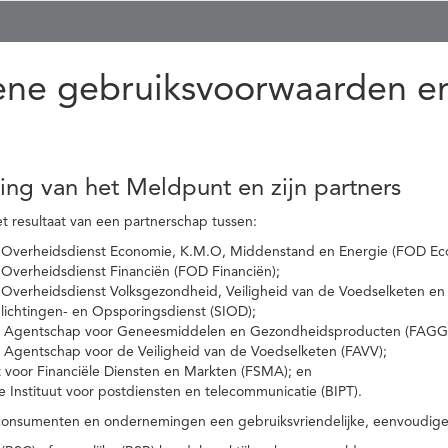
ne gebruiksvoorwaarden en
ling van het Meldpunt en zijn partners
t resultaat van een partnerschap tussen:
 Overheidsdienst Economie, K.M.O, Middenstand en Energie (FOD Ec
Overheidsdienst Financiën (FOD Financiën);
 Overheidsdienst Volksgezondheid, Veiligheid van de Voedselketen en
nlichtingen- en Opsporingsdienst (SIOD);
l Agentschap voor Geneesmiddelen en Gezondheidsproducten (FAGG
l Agentschap voor de Veiligheid van de Voedselketen (FAVV);
t voor Financiële Diensten en Markten (FSMA); en
e Instituut voor postdiensten en telecommunicatie (BIPT).
onsumenten en ondernemingen een gebruiksvriendelijke, eenvoudige en