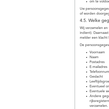
om te voldoe
Uw persoonsgegeve
of worden doorgeg
4.5. Welke ge
Wij verzamelen en
indient). Daarnaas
melder een klacht 
De persoonsgegeve
Voornaam
Naam
Postadres
E-mailadres
Telefoonnu
Geslacht
Leeftijdsgro
Eventueel 
Eventuele w
Andere gege
rijksregiste
verzamelen.