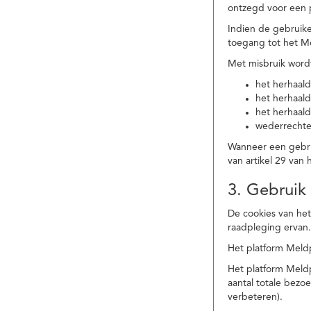
ontzegd voor een p
Indien de gebruike
toegang tot het M
Met misbruik word
het herhaald
het herhaald
het herhaald
wederrechtel
Wanneer een gebrui
van artikel 29 va
3. Gebruik
De cookies van het
raadpleging ervan
Het platform Meldp
Het platform Meld
aantal totale bez
verbeteren).