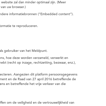
 website zal dan minder optimaal zijn. (Meer
 van uw browser.)
 andere informatiebronnen (“Embedded content”).
formatie te reproduceren.
 als gebruiker van het Meldpunt.
vens, hoe deze worden verzameld, verwerkt en
t (recht op inzage, rechtzetting, bezwaar, enz.),
pecteren. Aangezien dit platform persoonsgegevens
ement en de Raad van 27 april 2016 betreffende de
s en betreffende het vrije verkeer van die
fen om de veiligheid en de vertrouwelijkheid van