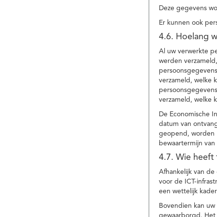
Deze gegevens wor
Er kunnen ook per
4.6. Hoelang 
Al uw verwerkte p
werden verzameld,
persoonsgegevens 
verzameld, welke 
persoonsgegevens 
verzameld, welke 
De Economische In
datum van ontvang
geopend, worden uw
bewaartermijn van 
4.7. Wie heeft
Afhankelijk van d
voor de ICT-infrast
een wettelijk kade
Bovendien kan uw a
gewaarborgd. Het i