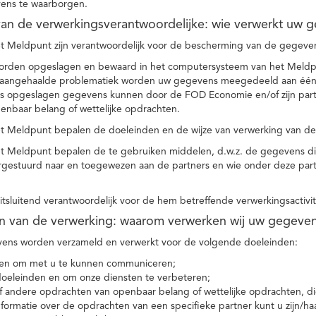
ens te waarborgen.
t van de verwerkingsverantwoordelijke: wie verwerkt uw 
t Meldpunt zijn verantwoordelijk voor de bescherming van de gegevens
orden opgeslagen en bewaard in het computersysteem van het Meld
e aangehaalde problematiek worden uw gegevens meegedeeld aan één o
s opgeslagen gegevens kunnen door de FOD Economie en/of zijn partn
enbaar belang of wettelijke opdrachten.
et Meldpunt bepalen de doeleinden en de wijze van verwerking van d
et Meldpunt bepalen de te gebruiken middelen, d.w.z. de gegevens di
rgestuurd naar en toegewezen aan de partners en wie onder deze par
 uitsluitend verantwoordelijk voor de hem betreffende verwerkingsactivi
en van de verwerking: waarom verwerken wij uw gegeve
ns worden verzameld en verwerkt voor de volgende doeleinden:
ie en om met u te kunnen communiceren;
 doeleinden en om onze diensten te verbeteren;
 andere opdrachten van openbaar belang of wettelijke opdrachten, die
formatie over de opdrachten van een specifieke partner kunt u zijn/ha