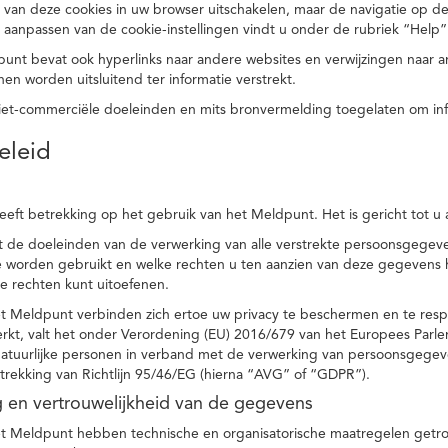
 van deze cookies in uw browser uitschakelen, maar de navigatie op de
t aanpassen van de cookie-instellingen vindt u onder de rubriek “Help”
punt bevat ook hyperlinks naar andere websites en verwijzingen naar
en worden uitsluitend ter informatie verstrekt.
niet-commerciële doeleinden en mits bronvermelding toegelaten om in
eleid
heeft betrekking op het gebruik van het Meldpunt. Het is gericht tot u
dt de doeleinden van de verwerking van alle verstrekte persoonsgege
worden gebruikt en welke rechten u ten aanzien van deze gegevens heb
e rechten kunt uitoefenen.
et Meldpunt verbinden zich ertoe uw privacy te beschermen en te res
rkt, valt het onder Verordening (EU) 2016/679 van het Europees Parl
tuurlijke personen in verband met de verwerking van persoonsgegeven
trekking van Richtlijn 95/46/EG (hierna “AVG” of “GDPR”).
ng en vertrouwelijkheid van de gegevens
t Meldpunt hebben technische en organisatorische maatregelen getrof