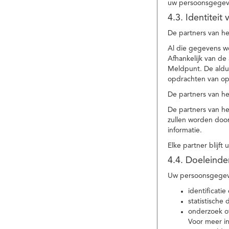
uw persoonsgegev
4.3. Identitei
De partners van he
Al die gegevens w
Afhankelijk van d
Meldpunt. De aldu
opdrachten van op
De partners van h
De partners van h
zullen worden doo
informatie.
Elke partner blijft
4.4. Doeleind
Uw persoonsgegeve
identificat
statistische
onderzoek of
Voor meer in