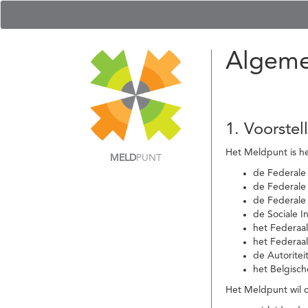
Algeme
1. Voorstel
Het Meldpunt is he
MELD
PUNT
de Federale
de Federale 
de Federale
de Sociale I
het Federaa
het Federaa
de Autoritei
het Belgisch
Het Meldpunt wil c