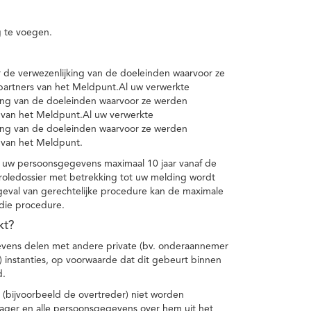
 te voegen.
de verwezenlijking van de doeleinden waarvoor ze
artners van het Meldpunt.Al uw verwerkte
ing van de doeleinden waarvoor ze werden
 van het Meldpunt.Al uw verwerkte
ing van de doeleinden waarvoor ze werden
 van het Meldpunt.
 uw persoonsgegevens maximaal 10 jaar vanaf de
oledossier met betrekking tot uw melding wordt
geval van gerechtelijke procedure kan de maximale
 die procedure.
kt?
vens delen met andere private (bv. onderaannemer
n) instanties, op voorwaarde dat dit gebeurt binnen
d.
 (bijvoorbeeld de overtreder) niet worden
klager en alle persoonsgegevens over hem uit het