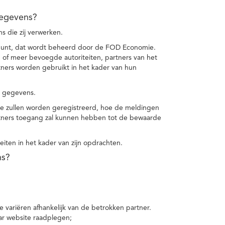
gegevens?
 die zij verwerken.
punt, dat wordt beheerd door de FOD Economie.
f meer bevoegde autoriteiten, partners van het
ers worden gebruikt in het kader van hun
e gegevens.
e zullen worden geregistreerd, hoe de meldingen
tners toegang zal kunnen hebben tot de bewaarde
teiten in het kader van zijn opdrachten.
ns?
 variëren afhankelijk van de betrokken partner.
ar website raadplegen;