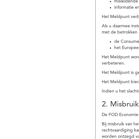
misleidende 
informatie e
Het Meldpunt verbe
Als u daarmee ins
met de betrokken
de Consume
het Europee
Het Meldpunt wordt
verbeteren.
Het Meldpunt is g
Het Meldpunt biedt
Indien u het slach
2. Misbruik
De FOD Economie b
Bij misbruik van 
rechtvaardiging k
worden ontzegd vo