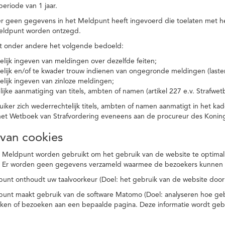
eriode van 1 jaar.
r geen gegevens in het Meldpunt heeft ingevoerd die toelaten met he
eldpunt worden ontzegd.
t onder andere het volgende bedoeld:
elijk ingeven van meldingen over dezelfde feiten;
elijk en/of te kwader trouw indienen van ongegronde meldingen (laster
elijk ingeven van zinloze meldingen;
ijke aanmatiging van titels, ambten of namen (artikel 227 e.v. Strafwet
ker zich wederrechtelijk titels, ambten of namen aanmatigt in het kad
n het Wetboek van Strafvordering eveneens aan de procureur des Kon
 van cookies
 Meldpunt worden gebruikt om het gebruik van de website te optimalis
. Er worden geen gegevens verzameld waarmee de bezoekers kunnen 
unt onthoudt uw taalvoorkeur (Doel: het gebruik van de website door
punt maakt gebruik van de software Matomo (Doel: analyseren hoe geb
oeken of bezoeken aan een bepaalde pagina. Deze informatie wordt ge