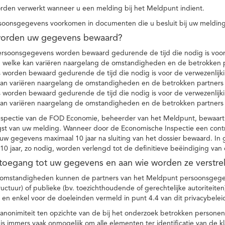
den verwerkt wanneer u een melding bij het Meldpunt indient.
soonsgegevens voorkomen in documenten die u besluit bij uw melding
worden uw gegevens bewaard?
ersoonsgegevens worden bewaard gedurende de tijd die nodig is voor 
 welke kan variëren naargelang de omstandigheden en de betrokken p
worden bewaard gedurende de tijd die nodig is voor de verwezenlijk
kan variëren naargelang de omstandigheden en de betrokken partners
worden bewaard gedurende de tijd die nodig is voor de verwezenlijk
kan variëren naargelang de omstandigheden en de betrokken partners
spectie van de FOD Economie, beheerder van het Meldpunt, bewaart
st van uw melding. Wanneer door de Economische Inspectie een contr
 gegevens maximaal 10 jaar na sluiting van het dossier bewaard. In 
10 jaar, zo nodig, worden verlengd tot de definitieve beëindiging van
 toegang tot uw gegevens en aan wie worden ze verstre
e omstandigheden kunnen de partners van het Meldpunt persoonsgege
ructuur) of publieke (bv. toezichthoudende of gerechtelijke autoriteite
r en enkel voor de doeleinden vermeld in punt 4.4 van dit privacybelei
nonimiteit ten opzichte van de bij het onderzoek betrokken personen
s immers vaak onmogelijk om alle elementen ter identificatie van de 