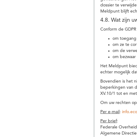
dossier te verwijd
Meldpunt blijft ec
4.8. Wat zijn 
Conform de GDPR 
om toegang 
om ze te corr
om de verwe
om bezwaar 
Het Meldpunt biedt
echter mogelijk da
Bovendien is het n
beperkingen van d
XV.10/1 tot en me
Om uw rechten op 
Per e-mail
:
info.ec
Per brief
:
Federale Overheid
Algemene Directie