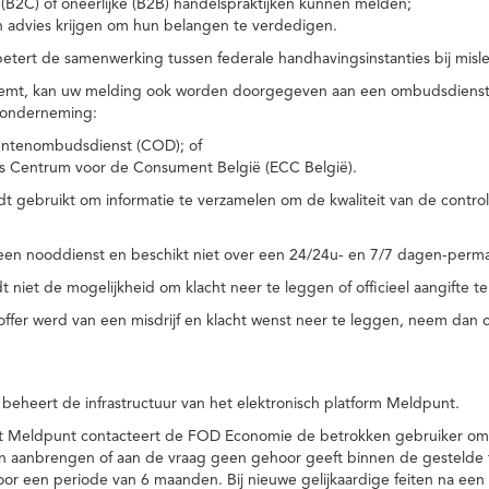
(B2C) of oneerlijke (B2B) handelspraktijken kunnen melden;
n advies krijgen om hun belangen te verdedigen.
tert de samenwerking tussen federale handhavingsinstanties bij misle
temt, kan uw melding ook worden doorgegeven aan een ombudsdienst o
 onderneming:
ntenombudsdienst (COD); of
s Centrum voor de Consument België (ECC België).
 gebruikt om informatie te verzamelen om de kwaliteit van de control
een nooddienst en beschikt niet over een 24/24u- en 7/7 dagen-perma
 niet de mogelijkheid om klacht neer te leggen of officieel aangifte te
toffer werd van een misdrijf en klacht wenst neer te leggen, neem dan
eheert de infrastructuur van het elektronisch platform Meldpunt.
het Meldpunt contacteert de FOD Economie de betrokken gebruiker om
an aanbrengen of aan de vraag geen gehoor geeft binnen de gestelde
or een periode van 6 maanden. Bij nieuwe gelijkaardige feiten na e