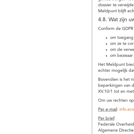
dossier te verwijd
Meldpunt blijft ec
4.8. Wat zijn 
Conform de GDPR 
om toegang 
om ze te corr
om de verwe
om bezwaar 
Het Meldpunt biedt
echter mogelijk da
Bovendien is het n
beperkingen van d
XV.10/1 tot en me
Om uw rechten op 
Per e-mail
:
info.ec
Per brief
:
Federale Overheid
Algemene Directie