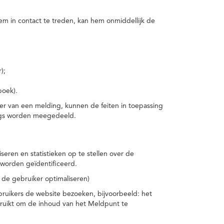
m in contact te treden, kan hem onmiddellijk de
);
boek).
er van een melding, kunnen de feiten in toepassing
ings worden meegedeeld.
eren en statistieken op te stellen over de
worden geïdentificeerd.
 de gebruiker optimaliseren)
ruikers de website bezoeken, bijvoorbeeld: het
bruikt om de inhoud van het Meldpunt te