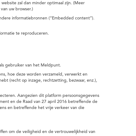
 website zal dan minder optimaal zijn. (Meer
 van uw browser.)
 andere informatiebronnen (“Embedded content”).
formatie te reproduceren.
 als gebruiker van het Meldpunt.
vens, hoe deze worden verzameld, verwerkt en
t (recht op inzage, rechtzetting, bezwaar, enz.),
pecteren. Aangezien dit platform persoonsgegevens
ement en de Raad van 27 april 2016 betreffende de
s en betreffende het vrije verkeer van die
fen om de veiligheid en de vertrouwelijkheid van