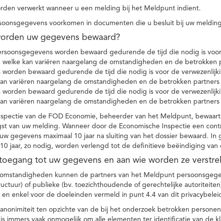
den verwerkt wanneer u een melding bij het Meldpunt indient.
soonsgegevens voorkomen in documenten die u besluit bij uw melding
worden uw gegevens bewaard?
ersoonsgegevens worden bewaard gedurende de tijd die nodig is voor 
 welke kan variëren naargelang de omstandigheden en de betrokken p
worden bewaard gedurende de tijd die nodig is voor de verwezenlijk
kan variëren naargelang de omstandigheden en de betrokken partners
worden bewaard gedurende de tijd die nodig is voor de verwezenlijk
kan variëren naargelang de omstandigheden en de betrokken partners
spectie van de FOD Economie, beheerder van het Meldpunt, bewaart
st van uw melding. Wanneer door de Economische Inspectie een contr
 gegevens maximaal 10 jaar na sluiting van het dossier bewaard. In 
10 jaar, zo nodig, worden verlengd tot de definitieve beëindiging van
 toegang tot uw gegevens en aan wie worden ze verstre
e omstandigheden kunnen de partners van het Meldpunt persoonsgege
ructuur) of publieke (bv. toezichthoudende of gerechtelijke autoriteite
r en enkel voor de doeleinden vermeld in punt 4.4 van dit privacybelei
nonimiteit ten opzichte van de bij het onderzoek betrokken personen
s immers vaak onmogelijk om alle elementen ter identificatie van de 