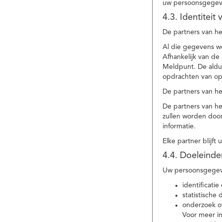
uw persoonsgegev
4.3. Identitei
De partners van he
Al die gegevens w
Afhankelijk van d
Meldpunt. De aldu
opdrachten van op
De partners van h
De partners van h
zullen worden doo
informatie.
Elke partner blijft
4.4. Doeleind
Uw persoonsgegeve
identificat
statistische
onderzoek of
Voor meer in