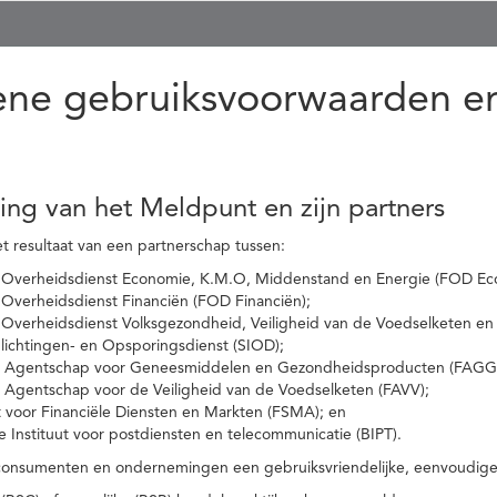
ne gebruiksvoorwaarden en
ling van het Meldpunt en zijn partners
t resultaat van een partnerschap tussen:
 Overheidsdienst Economie, K.M.O, Middenstand en Energie (FOD Ec
Overheidsdienst Financiën (FOD Financiën);
 Overheidsdienst Volksgezondheid, Veiligheid van de Voedselketen en
nlichtingen- en Opsporingsdienst (SIOD);
l Agentschap voor Geneesmiddelen en Gezondheidsproducten (FAGG
l Agentschap voor de Veiligheid van de Voedselketen (FAVV);
t voor Financiële Diensten en Markten (FSMA); en
e Instituut voor postdiensten en telecommunicatie (BIPT).
onsumenten en ondernemingen een gebruiksvriendelijke, eenvoudige en