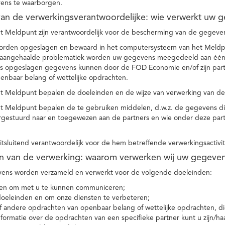
ens te waarborgen.
t van de verwerkingsverantwoordelijke: wie verwerkt uw 
t Meldpunt zijn verantwoordelijk voor de bescherming van de gegevens
orden opgeslagen en bewaard in het computersysteem van het Meld
e aangehaalde problematiek worden uw gegevens meegedeeld aan één o
s opgeslagen gegevens kunnen door de FOD Economie en/of zijn partn
enbaar belang of wettelijke opdrachten.
et Meldpunt bepalen de doeleinden en de wijze van verwerking van d
et Meldpunt bepalen de te gebruiken middelen, d.w.z. de gegevens di
rgestuurd naar en toegewezen aan de partners en wie onder deze par
 uitsluitend verantwoordelijk voor de hem betreffende verwerkingsactivi
en van de verwerking: waarom verwerken wij uw gegeve
ns worden verzameld en verwerkt voor de volgende doeleinden:
ie en om met u te kunnen communiceren;
 doeleinden en om onze diensten te verbeteren;
 andere opdrachten van openbaar belang of wettelijke opdrachten, die
formatie over de opdrachten van een specifieke partner kunt u zijn/ha