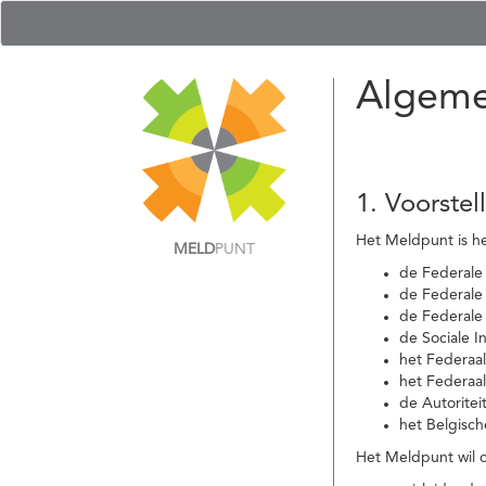
Algeme
1. Voorstel
Het Meldpunt is he
MELD
PUNT
de Federale
de Federale 
de Federale
de Sociale I
het Federaa
het Federaa
de Autoritei
het Belgisch
Het Meldpunt wil c