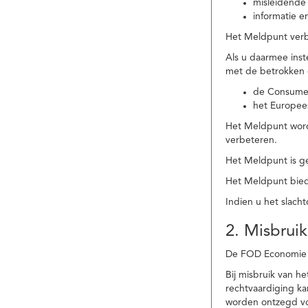
misleidende 
informatie e
Het Meldpunt verbe
Als u daarmee ins
met de betrokken
de Consume
het Europee
Het Meldpunt wordt
verbeteren.
Het Meldpunt is g
Het Meldpunt biedt
Indien u het slach
2. Misbruik
De FOD Economie b
Bij misbruik van 
rechtvaardiging k
worden ontzegd vo