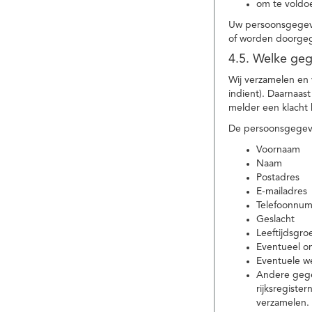
om te voldoe
Uw persoonsgegeve
of worden doorgeg
4.5. Welke ge
Wij verzamelen en
indient). Daarnaas
melder een klacht 
De persoonsgegeve
Voornaam
Naam
Postadres
E-mailadres
Telefoonnu
Geslacht
Leeftijdsgro
Eventueel 
Eventuele w
Andere gege
rijksregiste
verzamelen.