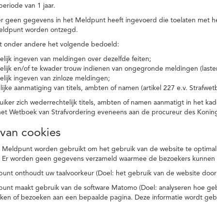
eriode van 1 jaar.
r geen gegevens in het Meldpunt heeft ingevoerd die toelaten met he
eldpunt worden ontzegd.
t onder andere het volgende bedoeld:
elijk ingeven van meldingen over dezelfde feiten;
elijk en/of te kwader trouw indienen van ongegronde meldingen (laster
elijk ingeven van zinloze meldingen;
ijke aanmatiging van titels, ambten of namen (artikel 227 e.v. Strafwet
ker zich wederrechtelijk titels, ambten of namen aanmatigt in het kad
n het Wetboek van Strafvordering eveneens aan de procureur des Kon
 van cookies
 Meldpunt worden gebruikt om het gebruik van de website te optimalis
. Er worden geen gegevens verzameld waarmee de bezoekers kunnen 
unt onthoudt uw taalvoorkeur (Doel: het gebruik van de website door
punt maakt gebruik van de software Matomo (Doel: analyseren hoe geb
oeken of bezoeken aan een bepaalde pagina. Deze informatie wordt ge