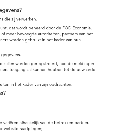
gegevens?
 die zij verwerken.
punt, dat wordt beheerd door de FOD Economie.
f meer bevoegde autoriteiten, partners van het
ers worden gebruikt in het kader van hun
e gegevens.
e zullen worden geregistreerd, hoe de meldingen
tners toegang zal kunnen hebben tot de bewaarde
teiten in het kader van zijn opdrachten.
ns?
 variëren afhankelijk van de betrokken partner.
ar website raadplegen;