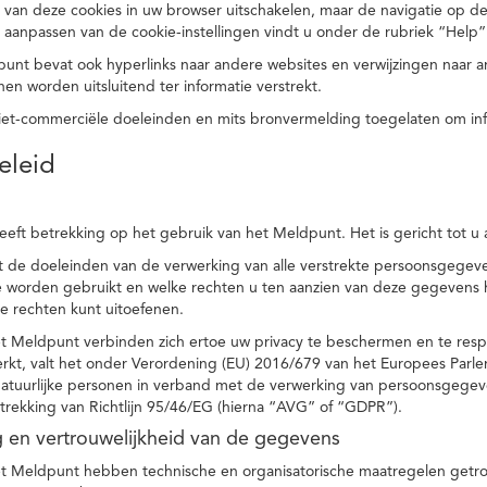
 van deze cookies in uw browser uitschakelen, maar de navigatie op de
t aanpassen van de cookie-instellingen vindt u onder de rubriek “Help”
punt bevat ook hyperlinks naar andere websites en verwijzingen naar
en worden uitsluitend ter informatie verstrekt.
niet-commerciële doeleinden en mits bronvermelding toegelaten om in
eleid
heeft betrekking op het gebruik van het Meldpunt. Het is gericht tot u
dt de doeleinden van de verwerking van alle verstrekte persoonsgege
worden gebruikt en welke rechten u ten aanzien van deze gegevens heb
e rechten kunt uitoefenen.
et Meldpunt verbinden zich ertoe uw privacy te beschermen en te res
rkt, valt het onder Verordening (EU) 2016/679 van het Europees Parl
tuurlijke personen in verband met de verwerking van persoonsgegeven
trekking van Richtlijn 95/46/EG (hierna “AVG” of “GDPR”).
ng en vertrouwelijkheid van de gegevens
t Meldpunt hebben technische en organisatorische maatregelen getrof