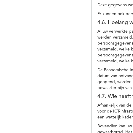
Deze gegevens wor
Er kunnen ook per
4.6. Hoelang 
Al uw verwerkte p
werden verzameld,
persoonsgegevens 
verzameld, welke 
persoonsgegevens 
verzameld, welke 
De Economische In
datum van ontvang
geopend, worden uw
bewaartermijn van 
4.7. Wie heeft
Afhankelijk van d
voor de ICT-infrast
een wettelijk kade
Bovendien kan uw a
gewaarborgd. Het i