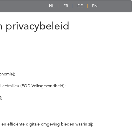
NL
FR
DE
EN
 privacybeleid
onomie);
 Leefmilieu (FOD Volksgezondheid);
);
 efficiënte digitale omgeving bieden waarin zij: