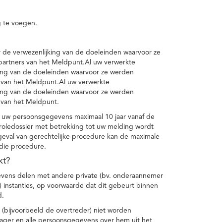
 te voegen.
de verwezenlijking van de doeleinden waarvoor ze
artners van het Meldpunt.Al uw verwerkte
ing van de doeleinden waarvoor ze werden
 van het Meldpunt.Al uw verwerkte
ing van de doeleinden waarvoor ze werden
 van het Meldpunt.
 uw persoonsgegevens maximaal 10 jaar vanaf de
oledossier met betrekking tot uw melding wordt
geval van gerechtelijke procedure kan de maximale
 die procedure.
kt?
vens delen met andere private (bv. onderaannemer
n) instanties, op voorwaarde dat dit gebeurt binnen
d.
 (bijvoorbeeld de overtreder) niet worden
klager en alle persoonsgegevens over hem uit het