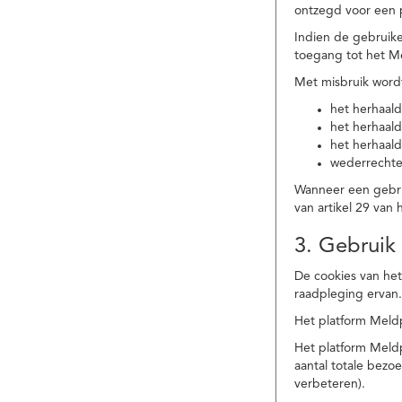
ontzegd voor een p
Indien de gebruike
toegang tot het M
Met misbruik word
het herhaald
het herhaald
het herhaald
wederrechtel
Wanneer een gebrui
van artikel 29 va
3. Gebruik
De cookies van het
raadpleging ervan
Het platform Meldp
Het platform Meld
aantal totale bez
verbeteren).