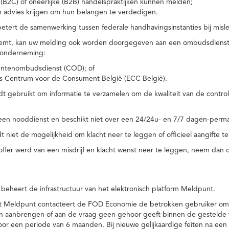
(B2C) of oneerlijke (B2B) handelspraktijken kunnen melden;
n advies krijgen om hun belangen te verdedigen.
tert de samenwerking tussen federale handhavingsinstanties bij misle
temt, kan uw melding ook worden doorgegeven aan een ombudsdienst o
 onderneming:
ntenombudsdienst (COD); of
s Centrum voor de Consument België (ECC België).
 gebruikt om informatie te verzamelen om de kwaliteit van de control
een nooddienst en beschikt niet over een 24/24u- en 7/7 dagen-perma
 niet de mogelijkheid om klacht neer te leggen of officieel aangifte te
toffer werd van een misdrijf en klacht wenst neer te leggen, neem dan
eheert de infrastructuur van het elektronisch platform Meldpunt.
het Meldpunt contacteert de FOD Economie de betrokken gebruiker om
an aanbrengen of aan de vraag geen gehoor geeft binnen de gestelde
or een periode van 6 maanden. Bij nieuwe gelijkaardige feiten na e