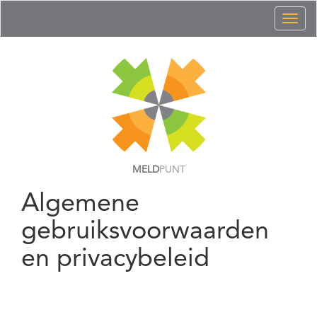
Toggl
naviga
MELD
PUNT
Algemene
gebruiksvoorwaarden
en privacybeleid