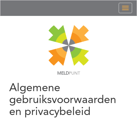
Toggl
naviga
MELD
PUNT
Algemene
gebruiksvoorwaarden
en privacybeleid