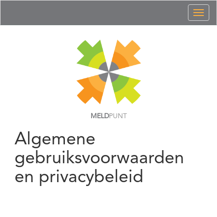
Toggl
naviga
MELD
PUNT
Algemene
gebruiksvoorwaarden
en privacybeleid