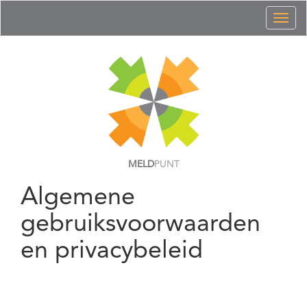
Toggl
naviga
MELD
PUNT
Algemene
gebruiksvoorwaarden
en privacybeleid