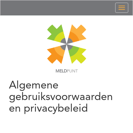
Toggl
naviga
MELD
PUNT
Algemene
gebruiksvoorwaarden
en privacybeleid