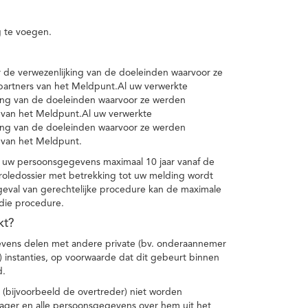
 te voegen.
de verwezenlijking van de doeleinden waarvoor ze
artners van het Meldpunt.Al uw verwerkte
ing van de doeleinden waarvoor ze werden
 van het Meldpunt.Al uw verwerkte
ing van de doeleinden waarvoor ze werden
 van het Meldpunt.
 uw persoonsgegevens maximaal 10 jaar vanaf de
oledossier met betrekking tot uw melding wordt
geval van gerechtelijke procedure kan de maximale
 die procedure.
kt?
vens delen met andere private (bv. onderaannemer
n) instanties, op voorwaarde dat dit gebeurt binnen
d.
 (bijvoorbeeld de overtreder) niet worden
klager en alle persoonsgegevens over hem uit het