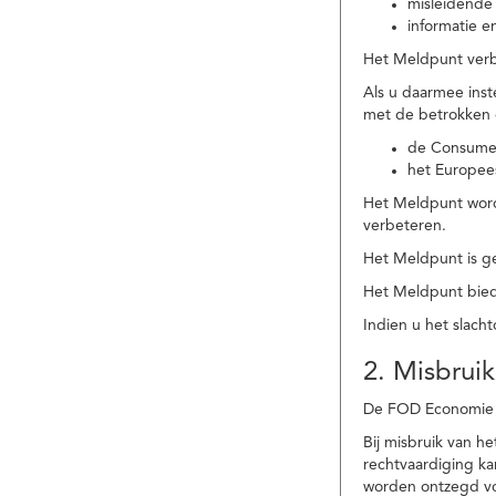
misleidende 
informatie e
Het Meldpunt verbe
Als u daarmee ins
met de betrokken
de Consume
het Europee
Het Meldpunt wordt
verbeteren.
Het Meldpunt is g
Het Meldpunt biedt
Indien u het slach
2. Misbruik
De FOD Economie b
Bij misbruik van 
rechtvaardiging k
worden ontzegd vo