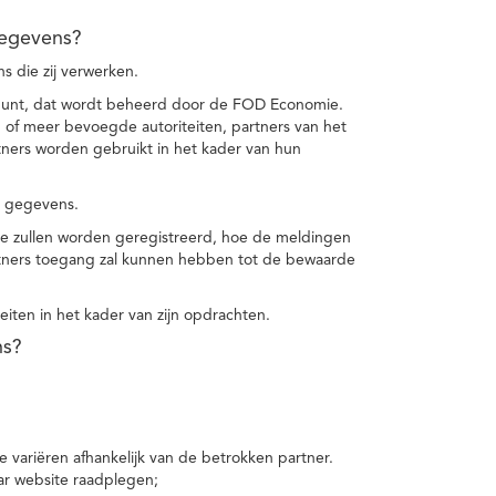
gegevens?
 die zij verwerken.
punt, dat wordt beheerd door de FOD Economie.
f meer bevoegde autoriteiten, partners van het
ers worden gebruikt in het kader van hun
e gegevens.
e zullen worden geregistreerd, hoe de meldingen
tners toegang zal kunnen hebben tot de bewaarde
teiten in het kader van zijn opdrachten.
ns?
 variëren afhankelijk van de betrokken partner.
ar website raadplegen;