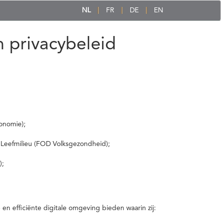
NL
FR
DE
EN
 privacybeleid
onomie);
 Leefmilieu (FOD Volksgezondheid);
);
 efficiënte digitale omgeving bieden waarin zij: