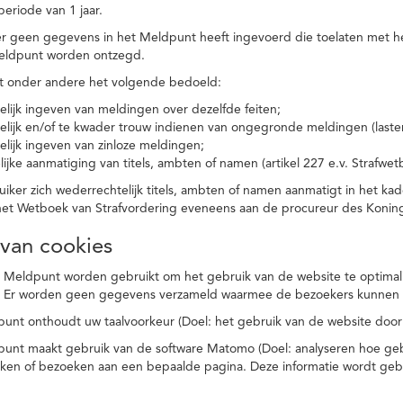
eriode van 1 jaar.
r geen gegevens in het Meldpunt heeft ingevoerd die toelaten met he
eldpunt worden ontzegd.
t onder andere het volgende bedoeld:
elijk ingeven van meldingen over dezelfde feiten;
elijk en/of te kwader trouw indienen van ongegronde meldingen (laster
elijk ingeven van zinloze meldingen;
ijke aanmatiging van titels, ambten of namen (artikel 227 e.v. Strafwet
ker zich wederrechtelijk titels, ambten of namen aanmatigt in het kad
n het Wetboek van Strafvordering eveneens aan de procureur des Kon
 van cookies
 Meldpunt worden gebruikt om het gebruik van de website te optimalis
. Er worden geen gegevens verzameld waarmee de bezoekers kunnen 
unt onthoudt uw taalvoorkeur (Doel: het gebruik van de website door
punt maakt gebruik van de software Matomo (Doel: analyseren hoe geb
oeken of bezoeken aan een bepaalde pagina. Deze informatie wordt ge