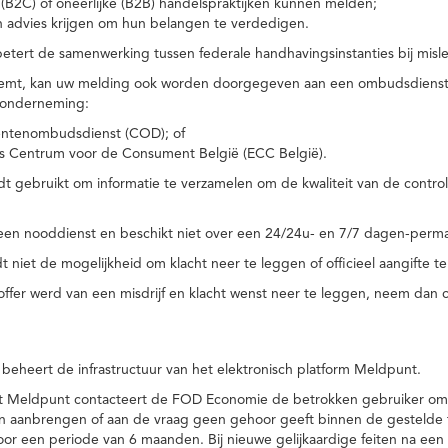
(B2C) of oneerlijke (B2B) handelspraktijken kunnen melden;
n advies krijgen om hun belangen te verdedigen.
tert de samenwerking tussen federale handhavingsinstanties bij misle
temt, kan uw melding ook worden doorgegeven aan een ombudsdienst o
 onderneming:
ntenombudsdienst (COD); of
s Centrum voor de Consument België (ECC België).
 gebruikt om informatie te verzamelen om de kwaliteit van de control
een nooddienst en beschikt niet over een 24/24u- en 7/7 dagen-perma
 niet de mogelijkheid om klacht neer te leggen of officieel aangifte te
toffer werd van een misdrijf en klacht wenst neer te leggen, neem dan
eheert de infrastructuur van het elektronisch platform Meldpunt.
het Meldpunt contacteert de FOD Economie de betrokken gebruiker om
an aanbrengen of aan de vraag geen gehoor geeft binnen de gestelde
or een periode van 6 maanden. Bij nieuwe gelijkaardige feiten na e