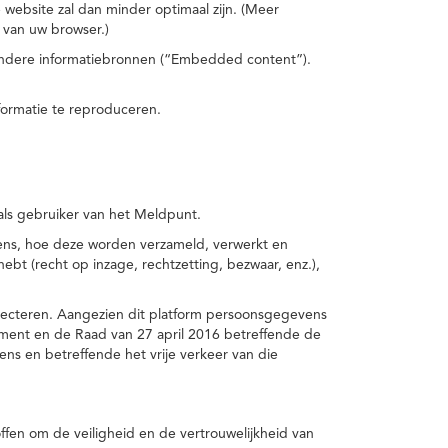
 website zal dan minder optimaal zijn. (Meer
 van uw browser.)
 andere informatiebronnen (“Embedded content”).
formatie te reproduceren.
 als gebruiker van het Meldpunt.
vens, hoe deze worden verzameld, verwerkt en
t (recht op inzage, rechtzetting, bezwaar, enz.),
pecteren. Aangezien dit platform persoonsgegevens
ement en de Raad van 27 april 2016 betreffende de
s en betreffende het vrije verkeer van die
fen om de veiligheid en de vertrouwelijkheid van