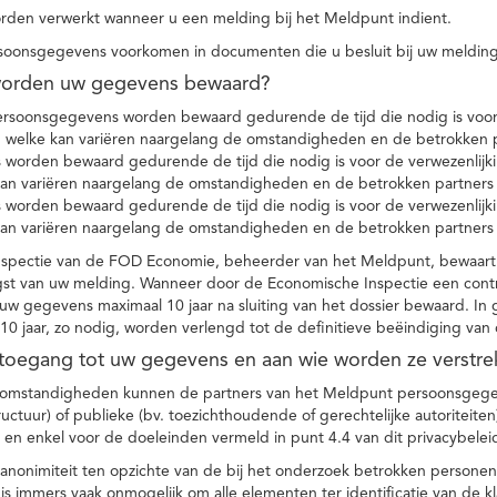
den verwerkt wanneer u een melding bij het Meldpunt indient.
soonsgegevens voorkomen in documenten die u besluit bij uw melding
worden uw gegevens bewaard?
ersoonsgegevens worden bewaard gedurende de tijd die nodig is voor 
 welke kan variëren naargelang de omstandigheden en de betrokken p
worden bewaard gedurende de tijd die nodig is voor de verwezenlijk
kan variëren naargelang de omstandigheden en de betrokken partners
worden bewaard gedurende de tijd die nodig is voor de verwezenlijk
kan variëren naargelang de omstandigheden en de betrokken partners
spectie van de FOD Economie, beheerder van het Meldpunt, bewaart
st van uw melding. Wanneer door de Economische Inspectie een contr
 gegevens maximaal 10 jaar na sluiting van het dossier bewaard. In 
10 jaar, zo nodig, worden verlengd tot de definitieve beëindiging van
 toegang tot uw gegevens en aan wie worden ze verstre
e omstandigheden kunnen de partners van het Meldpunt persoonsgege
ructuur) of publieke (bv. toezichthoudende of gerechtelijke autoriteite
r en enkel voor de doeleinden vermeld in punt 4.4 van dit privacybelei
nonimiteit ten opzichte van de bij het onderzoek betrokken personen
s immers vaak onmogelijk om alle elementen ter identificatie van de 