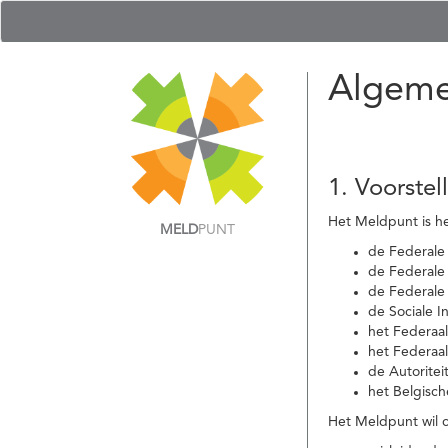
Algeme
1. Voorstel
Het Meldpunt is he
MELD
PUNT
de Federale
de Federale 
de Federale
de Sociale I
het Federaa
het Federaa
de Autoritei
het Belgisch
Het Meldpunt wil c