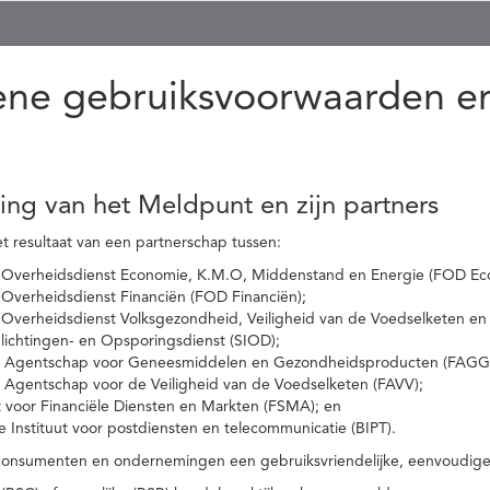
ne gebruiksvoorwaarden en
ling van het Meldpunt en zijn partners
t resultaat van een partnerschap tussen:
 Overheidsdienst Economie, K.M.O, Middenstand en Energie (FOD Ec
Overheidsdienst Financiën (FOD Financiën);
 Overheidsdienst Volksgezondheid, Veiligheid van de Voedselketen en
nlichtingen- en Opsporingsdienst (SIOD);
l Agentschap voor Geneesmiddelen en Gezondheidsproducten (FAGG
l Agentschap voor de Veiligheid van de Voedselketen (FAVV);
t voor Financiële Diensten en Markten (FSMA); en
e Instituut voor postdiensten en telecommunicatie (BIPT).
onsumenten en ondernemingen een gebruiksvriendelijke, eenvoudige en