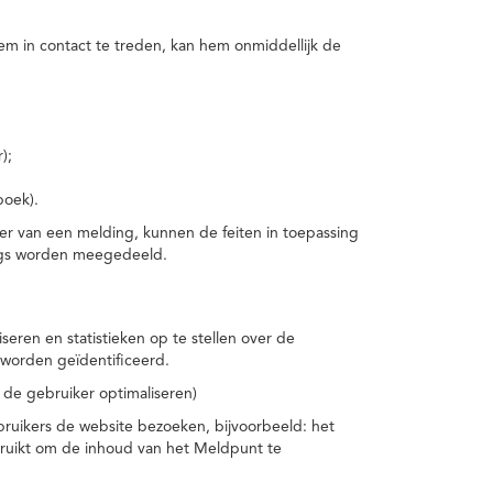
m in contact te treden, kan hem onmiddellijk de
);
boek).
er van een melding, kunnen de feiten in toepassing
ings worden meegedeeld.
eren en statistieken op te stellen over de
worden geïdentificeerd.
 de gebruiker optimaliseren)
ruikers de website bezoeken, bijvoorbeeld: het
bruikt om de inhoud van het Meldpunt te