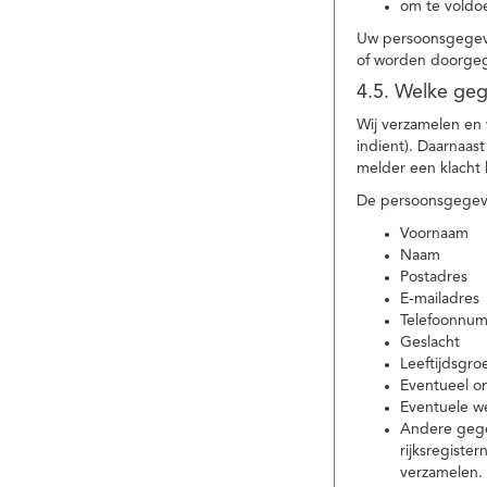
om te voldoe
Uw persoonsgegeve
of worden doorgeg
4.5. Welke ge
Wij verzamelen en
indient). Daarnaas
melder een klacht 
De persoonsgegeve
Voornaam
Naam
Postadres
E-mailadres
Telefoonnu
Geslacht
Leeftijdsgro
Eventueel 
Eventuele w
Andere gege
rijksregiste
verzamelen.