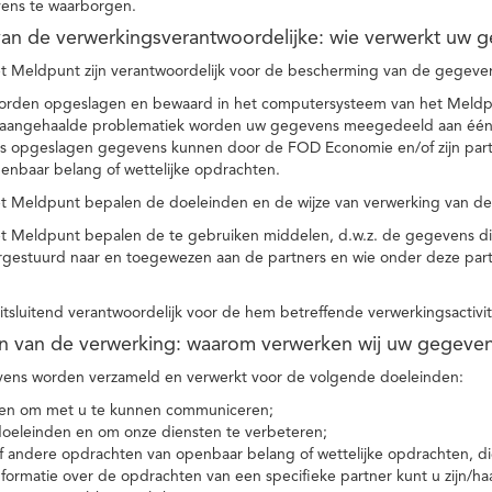
ens te waarborgen.
t van de verwerkingsverantwoordelijke: wie verwerkt uw 
t Meldpunt zijn verantwoordelijk voor de bescherming van de gegevens
orden opgeslagen en bewaard in het computersysteem van het Meld
e aangehaalde problematiek worden uw gegevens meegedeeld aan één o
s opgeslagen gegevens kunnen door de FOD Economie en/of zijn partn
enbaar belang of wettelijke opdrachten.
et Meldpunt bepalen de doeleinden en de wijze van verwerking van d
et Meldpunt bepalen de te gebruiken middelen, d.w.z. de gegevens di
rgestuurd naar en toegewezen aan de partners en wie onder deze par
 uitsluitend verantwoordelijk voor de hem betreffende verwerkingsactivi
en van de verwerking: waarom verwerken wij uw gegeve
ns worden verzameld en verwerkt voor de volgende doeleinden:
ie en om met u te kunnen communiceren;
 doeleinden en om onze diensten te verbeteren;
 andere opdrachten van openbaar belang of wettelijke opdrachten, die
formatie over de opdrachten van een specifieke partner kunt u zijn/ha