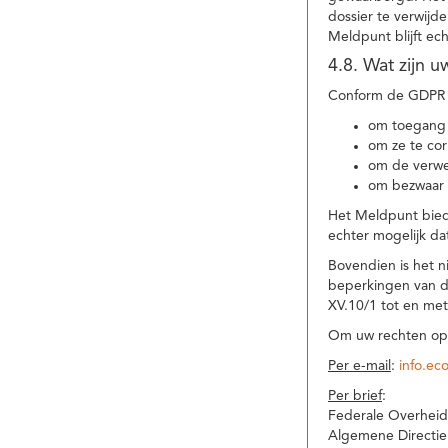
dossier te verwijd
Meldpunt blijft ec
4.8. Wat zijn 
Conform de GDPR 
om toegang 
om ze te corr
om de verwe
om bezwaar 
Het Meldpunt biedt
echter mogelijk da
Bovendien is het n
beperkingen van d
XV.10/1 tot en me
Om uw rechten op 
Per e-mail
:
info.ec
Per brief
:
Federale Overheid
Algemene Directie