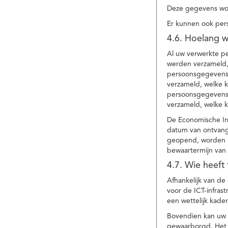
Deze gegevens wor
Er kunnen ook per
4.6. Hoelang 
Al uw verwerkte p
werden verzameld,
persoonsgegevens 
verzameld, welke 
persoonsgegevens 
verzameld, welke 
De Economische In
datum van ontvang
geopend, worden uw
bewaartermijn van 
4.7. Wie heeft
Afhankelijk van d
voor de ICT-infrast
een wettelijk kade
Bovendien kan uw a
gewaarborgd. Het i