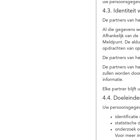
uw persoonsgegev
4.3. Identitei
De partners van he
Al die gegevens w
Afhankelijk van d
Meldpunt. De aldu
opdrachten van op
De partners van h
De partners van h
zullen worden doo
informatie.
Elke partner blijft
4.4. Doeleind
Uw persoonsgegeve
identificat
statistische
onderzoek of
Voor meer in