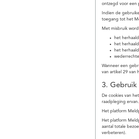
ontzegd voor een p
Indien de gebruike
toegang tot het M
Met misbruik word
het herhaald
het herhaald
het herhaald
wederrechtel
Wanneer een gebrui
van artikel 29 va
3. Gebruik
De cookies van het
raadpleging ervan
Het platform Meldp
Het platform Meld
aantal totale bez
verbeteren).