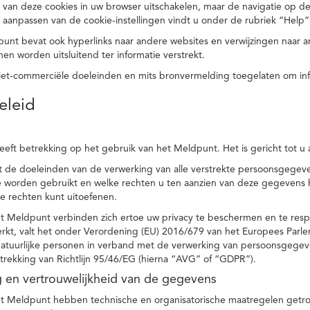
 van deze cookies in uw browser uitschakelen, maar de navigatie op de
t aanpassen van de cookie-instellingen vindt u onder de rubriek “Help”
punt bevat ook hyperlinks naar andere websites en verwijzingen naar
en worden uitsluitend ter informatie verstrekt.
niet-commerciële doeleinden en mits bronvermelding toegelaten om in
eleid
heeft betrekking op het gebruik van het Meldpunt. Het is gericht tot u
dt de doeleinden van de verwerking van alle verstrekte persoonsgege
worden gebruikt en welke rechten u ten aanzien van deze gegevens heb
e rechten kunt uitoefenen.
et Meldpunt verbinden zich ertoe uw privacy te beschermen en te res
rkt, valt het onder Verordening (EU) 2016/679 van het Europees Parl
tuurlijke personen in verband met de verwerking van persoonsgegeven
trekking van Richtlijn 95/46/EG (hierna “AVG” of “GDPR”).
ng en vertrouwelijkheid van de gegevens
t Meldpunt hebben technische en organisatorische maatregelen getrof