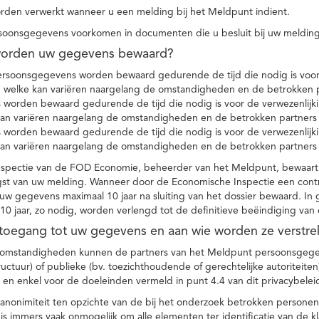
den verwerkt wanneer u een melding bij het Meldpunt indient.
soonsgegevens voorkomen in documenten die u besluit bij uw melding
worden uw gegevens bewaard?
ersoonsgegevens worden bewaard gedurende de tijd die nodig is voor 
 welke kan variëren naargelang de omstandigheden en de betrokken p
worden bewaard gedurende de tijd die nodig is voor de verwezenlijk
kan variëren naargelang de omstandigheden en de betrokken partners
worden bewaard gedurende de tijd die nodig is voor de verwezenlijk
kan variëren naargelang de omstandigheden en de betrokken partners
spectie van de FOD Economie, beheerder van het Meldpunt, bewaart
st van uw melding. Wanneer door de Economische Inspectie een contr
 gegevens maximaal 10 jaar na sluiting van het dossier bewaard. In 
10 jaar, zo nodig, worden verlengd tot de definitieve beëindiging van
 toegang tot uw gegevens en aan wie worden ze verstre
e omstandigheden kunnen de partners van het Meldpunt persoonsgege
ructuur) of publieke (bv. toezichthoudende of gerechtelijke autoriteite
r en enkel voor de doeleinden vermeld in punt 4.4 van dit privacybelei
nonimiteit ten opzichte van de bij het onderzoek betrokken personen
s immers vaak onmogelijk om alle elementen ter identificatie van de 