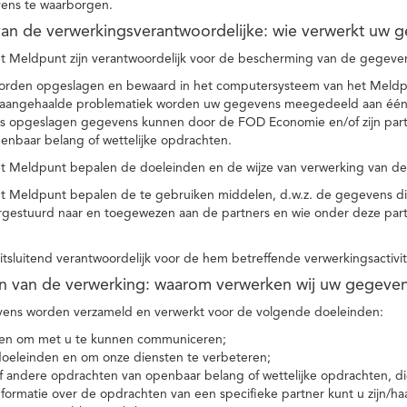
ens te waarborgen.
t van de verwerkingsverantwoordelijke: wie verwerkt uw 
t Meldpunt zijn verantwoordelijk voor de bescherming van de gegevens
orden opgeslagen en bewaard in het computersysteem van het Meld
e aangehaalde problematiek worden uw gegevens meegedeeld aan één o
s opgeslagen gegevens kunnen door de FOD Economie en/of zijn partn
enbaar belang of wettelijke opdrachten.
et Meldpunt bepalen de doeleinden en de wijze van verwerking van d
et Meldpunt bepalen de te gebruiken middelen, d.w.z. de gegevens di
rgestuurd naar en toegewezen aan de partners en wie onder deze par
 uitsluitend verantwoordelijk voor de hem betreffende verwerkingsactivi
en van de verwerking: waarom verwerken wij uw gegeve
ns worden verzameld en verwerkt voor de volgende doeleinden:
ie en om met u te kunnen communiceren;
 doeleinden en om onze diensten te verbeteren;
 andere opdrachten van openbaar belang of wettelijke opdrachten, die
formatie over de opdrachten van een specifieke partner kunt u zijn/ha