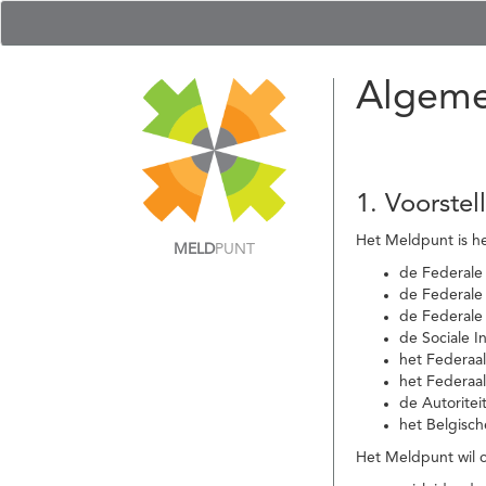
Algeme
1. Voorstel
Het Meldpunt is he
MELD
PUNT
de Federale
de Federale 
de Federale
de Sociale I
het Federaa
het Federaa
de Autoritei
het Belgisch
Het Meldpunt wil c