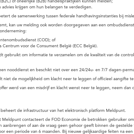
(B2C) of oneerlijke (B2B) handelspraktijken kunnen melden;
n advies krijgen om hun belangen te verdedigen.
tert de samenwerking tussen federale handhavingsinstanties bij misle
temt, kan uw melding ook worden doorgegeven aan een ombudsdienst o
 onderneming:
ntenombudsdienst (COD); of
s Centrum voor de Consument België (ECC België).
 gebruikt om informatie te verzamelen om de kwaliteit van de control
een nooddienst en beschikt niet over een 24/24u- en 7/7 dagen-perma
 niet de mogelijkheid om klacht neer te leggen of officieel aangifte te
toffer werd van een misdrijf en klacht wenst neer te leggen, neem dan
eheert de infrastructuur van het elektronisch platform Meldpunt.
het Meldpunt contacteert de FOD Economie de betrokken gebruiker om
an aanbrengen of aan de vraag geen gehoor geeft binnen de gestelde
or een periode van 6 maanden. Bij nieuwe gelijkaardige feiten na e