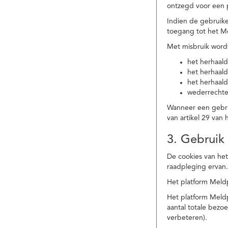
ontzegd voor een p
Indien de gebruike
toegang tot het M
Met misbruik word
het herhaald
het herhaald
het herhaald
wederrechtel
Wanneer een gebrui
van artikel 29 va
3. Gebruik
De cookies van het
raadpleging ervan
Het platform Meldp
Het platform Meld
aantal totale bez
verbeteren).