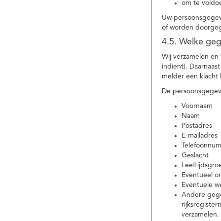
om te voldoe
Uw persoonsgegeve
of worden doorgeg
4.5. Welke ge
Wij verzamelen en
indient). Daarnaas
melder een klacht 
De persoonsgegeve
Voornaam
Naam
Postadres
E-mailadres
Telefoonnu
Geslacht
Leeftijdsgro
Eventueel 
Eventuele w
Andere gege
rijksregiste
verzamelen.