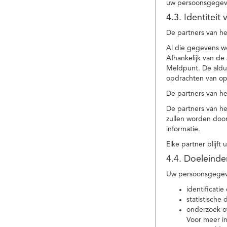
uw persoonsgegev
4.3. Identitei
De partners van he
Al die gegevens w
Afhankelijk van d
Meldpunt. De aldu
opdrachten van op
De partners van h
De partners van h
zullen worden doo
informatie.
Elke partner blijft
4.4. Doeleind
Uw persoonsgegeve
identificat
statistische
onderzoek of
Voor meer in