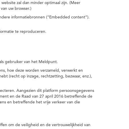
 website zal dan minder optimaal zijn. (Meer
 van uw browser.)
 andere informatiebronnen (“Embedded content”).
formatie te reproduceren.
 als gebruiker van het Meldpunt.
vens, hoe deze worden verzameld, verwerkt en
t (recht op inzage, rechtzetting, bezwaar, enz.),
pecteren. Aangezien dit platform persoonsgegevens
ement en de Raad van 27 april 2016 betreffende de
s en betreffende het vrije verkeer van die
fen om de veiligheid en de vertrouwelijkheid van