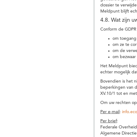
dossier te verwijd
Meldpunt blijft ec
4.8. Wat zijn 
Conform de GDPR 
om toegang 
om ze te corr
om de verwe
om bezwaar 
Het Meldpunt biedt
echter mogelijk da
Bovendien is het n
beperkingen van d
XV.10/1 tot en me
Om uw rechten op 
Per e-mail
:
info.ec
Per brief
:
Federale Overheid
Algemene Directie