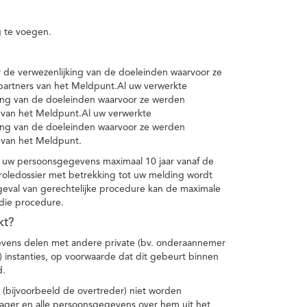
 te voegen.
de verwezenlijking van de doeleinden waarvoor ze
artners van het Meldpunt.Al uw verwerkte
ing van de doeleinden waarvoor ze werden
 van het Meldpunt.Al uw verwerkte
ing van de doeleinden waarvoor ze werden
 van het Meldpunt.
 uw persoonsgegevens maximaal 10 jaar vanaf de
oledossier met betrekking tot uw melding wordt
geval van gerechtelijke procedure kan de maximale
 die procedure.
kt?
vens delen met andere private (bv. onderaannemer
n) instanties, op voorwaarde dat dit gebeurt binnen
d.
 (bijvoorbeeld de overtreder) niet worden
klager en alle persoonsgegevens over hem uit het