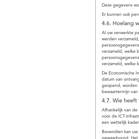
Deze gegevens wor
Er kunnen ook per
4.6. Hoelang 
Al uw verwerkte p
werden verzameld,
persoonsgegevens 
verzameld, welke 
persoonsgegevens 
verzameld, welke 
De Economische In
datum van ontvang
geopend, worden uw
bewaartermijn van 
4.7. Wie heeft
Afhankelijk van d
voor de ICT-infrast
een wettelijk kade
Bovendien kan uw a
gewaarborgd. Het i