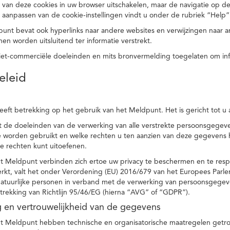
 van deze cookies in uw browser uitschakelen, maar de navigatie op de
t aanpassen van de cookie-instellingen vindt u onder de rubriek “Help”
punt bevat ook hyperlinks naar andere websites en verwijzingen naar
en worden uitsluitend ter informatie verstrekt.
niet-commerciële doeleinden en mits bronvermelding toegelaten om in
eleid
heeft betrekking op het gebruik van het Meldpunt. Het is gericht tot u
dt de doeleinden van de verwerking van alle verstrekte persoonsgege
worden gebruikt en welke rechten u ten aanzien van deze gegevens heb
e rechten kunt uitoefenen.
et Meldpunt verbinden zich ertoe uw privacy te beschermen en te res
rkt, valt het onder Verordening (EU) 2016/679 van het Europees Parl
tuurlijke personen in verband met de verwerking van persoonsgegeven
trekking van Richtlijn 95/46/EG (hierna “AVG” of “GDPR”).
ng en vertrouwelijkheid van de gegevens
t Meldpunt hebben technische en organisatorische maatregelen getrof