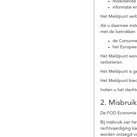
misleidende 
informatie e
Het Meldpunt verbe
Als u daarmee ins
met de betrokken
de Consume
het Europee
Het Meldpunt wordt
verbeteren.
Het Meldpunt is g
Het Meldpunt biedt
Indien u het slach
2. Misbruik
De FOD Economie b
Bij misbruik van 
rechtvaardiging k
worden ontzegd vo