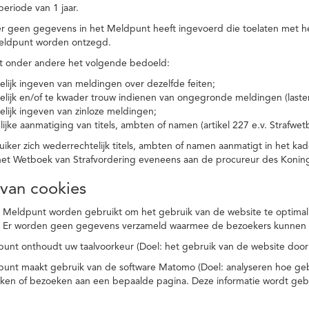
eriode van 1 jaar.
r geen gegevens in het Meldpunt heeft ingevoerd die toelaten met he
eldpunt worden ontzegd.
t onder andere het volgende bedoeld:
elijk ingeven van meldingen over dezelfde feiten;
elijk en/of te kwader trouw indienen van ongegronde meldingen (laster
elijk ingeven van zinloze meldingen;
ijke aanmatiging van titels, ambten of namen (artikel 227 e.v. Strafwet
ker zich wederrechtelijk titels, ambten of namen aanmatigt in het kad
n het Wetboek van Strafvordering eveneens aan de procureur des Kon
 van cookies
 Meldpunt worden gebruikt om het gebruik van de website te optimalis
. Er worden geen gegevens verzameld waarmee de bezoekers kunnen 
unt onthoudt uw taalvoorkeur (Doel: het gebruik van de website door
punt maakt gebruik van de software Matomo (Doel: analyseren hoe geb
oeken of bezoeken aan een bepaalde pagina. Deze informatie wordt ge