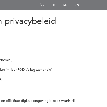
NL
FR
DE
EN
 privacybeleid
onomie);
 Leefmilieu (FOD Volksgezondheid);
);
 efficiënte digitale omgeving bieden waarin zij: