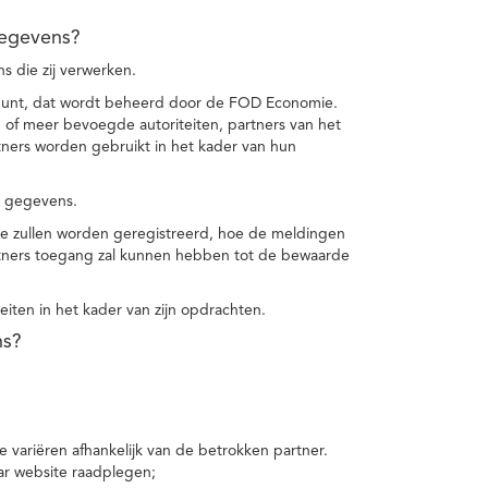
gegevens?
 die zij verwerken.
punt, dat wordt beheerd door de FOD Economie.
f meer bevoegde autoriteiten, partners van het
ers worden gebruikt in het kader van hun
e gegevens.
e zullen worden geregistreerd, hoe de meldingen
tners toegang zal kunnen hebben tot de bewaarde
teiten in het kader van zijn opdrachten.
ns?
 variëren afhankelijk van de betrokken partner.
ar website raadplegen;