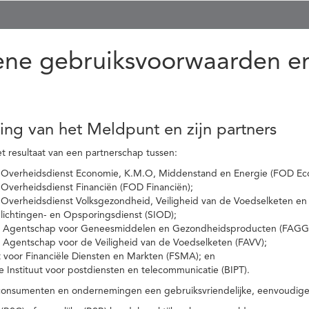
ne gebruiksvoorwaarden en
ling van het Meldpunt en zijn partners
t resultaat van een partnerschap tussen:
 Overheidsdienst Economie, K.M.O, Middenstand en Energie (FOD Ec
Overheidsdienst Financiën (FOD Financiën);
 Overheidsdienst Volksgezondheid, Veiligheid van de Voedselketen en
nlichtingen- en Opsporingsdienst (SIOD);
l Agentschap voor Geneesmiddelen en Gezondheidsproducten (FAGG
l Agentschap voor de Veiligheid van de Voedselketen (FAVV);
t voor Financiële Diensten en Markten (FSMA); en
e Instituut voor postdiensten en telecommunicatie (BIPT).
onsumenten en ondernemingen een gebruiksvriendelijke, eenvoudige en