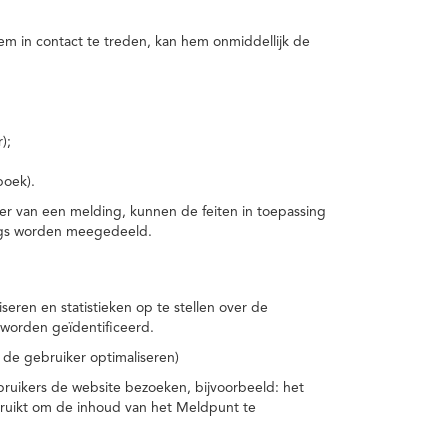
m in contact te treden, kan hem onmiddellijk de
);
boek).
er van een melding, kunnen de feiten in toepassing
ings worden meegedeeld.
eren en statistieken op te stellen over de
worden geïdentificeerd.
 de gebruiker optimaliseren)
ruikers de website bezoeken, bijvoorbeeld: het
bruikt om de inhoud van het Meldpunt te