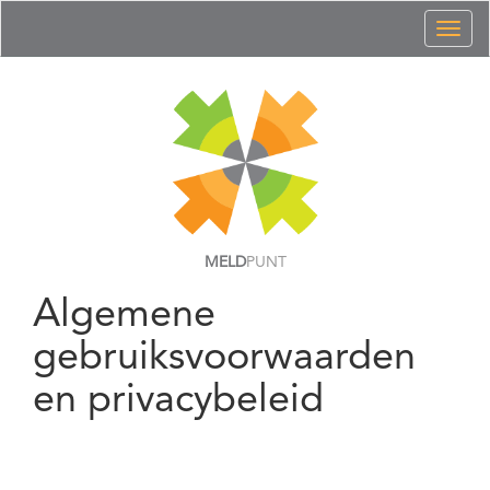
Toggl
naviga
MELD
PUNT
Algemene
gebruiksvoorwaarden
en privacybeleid