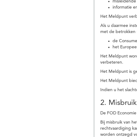
misleidende 
informatie e
Het Meldpunt verbe
Als u daarmee ins
met de betrokken
de Consume
het Europee
Het Meldpunt wordt
verbeteren.
Het Meldpunt is g
Het Meldpunt biedt
Indien u het slach
2. Misbruik
De FOD Economie b
Bij misbruik van 
rechtvaardiging k
worden ontzegd vo