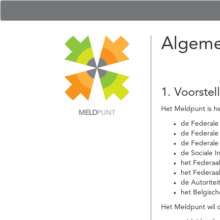
Algeme
1. Voorstel
Het Meldpunt is he
MELD
PUNT
de Federale
de Federale 
de Federale
de Sociale I
het Federaa
het Federaa
de Autoritei
het Belgisch
Het Meldpunt wil c