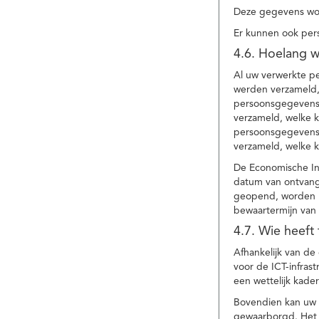
Deze gegevens wor
Er kunnen ook per
4.6. Hoelang 
Al uw verwerkte p
werden verzameld,
persoonsgegevens 
verzameld, welke 
persoonsgegevens 
verzameld, welke 
De Economische In
datum van ontvang
geopend, worden uw
bewaartermijn van 
4.7. Wie heeft
Afhankelijk van d
voor de ICT-infrast
een wettelijk kade
Bovendien kan uw a
gewaarborgd. Het i