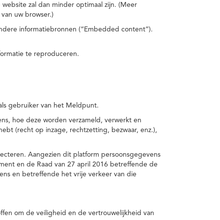
 website zal dan minder optimaal zijn. (Meer
 van uw browser.)
 andere informatiebronnen (“Embedded content”).
formatie te reproduceren.
 als gebruiker van het Meldpunt.
vens, hoe deze worden verzameld, verwerkt en
t (recht op inzage, rechtzetting, bezwaar, enz.),
pecteren. Aangezien dit platform persoonsgegevens
ement en de Raad van 27 april 2016 betreffende de
s en betreffende het vrije verkeer van die
fen om de veiligheid en de vertrouwelijkheid van