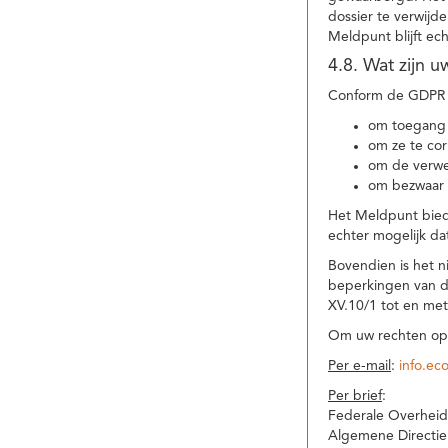
dossier te verwijd
Meldpunt blijft ec
4.8. Wat zijn 
Conform de GDPR 
om toegang 
om ze te corr
om de verwe
om bezwaar 
Het Meldpunt biedt
echter mogelijk da
Bovendien is het n
beperkingen van d
XV.10/1 tot en me
Om uw rechten op 
Per e-mail
:
info.ec
Per brief
:
Federale Overheid
Algemene Directie