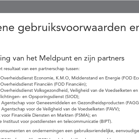
ne gebruiksvoorwaarden en
ling van het Meldpunt en zijn partners
t resultaat van een partnerschap tussen:
 Overheidsdienst Economie, K.M.O, Middenstand en Energie (FOD Ec
Overheidsdienst Financiën (FOD Financiën);
 Overheidsdienst Volksgezondheid, Veiligheid van de Voedselketen en
nlichtingen- en Opsporingsdienst (SIOD);
l Agentschap voor Geneesmiddelen en Gezondheidsproducten (FAGG
l Agentschap voor de Veiligheid van de Voedselketen (FAVV);
t voor Financiële Diensten en Markten (FSMA); en
e Instituut voor postdiensten en telecommunicatie (BIPT).
onsumenten en ondernemingen een gebruiksvriendelijke, eenvoudige en