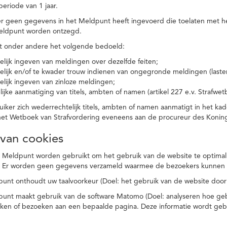
eriode van 1 jaar.
r geen gegevens in het Meldpunt heeft ingevoerd die toelaten met he
eldpunt worden ontzegd.
t onder andere het volgende bedoeld:
elijk ingeven van meldingen over dezelfde feiten;
elijk en/of te kwader trouw indienen van ongegronde meldingen (laster
elijk ingeven van zinloze meldingen;
ijke aanmatiging van titels, ambten of namen (artikel 227 e.v. Strafwet
ker zich wederrechtelijk titels, ambten of namen aanmatigt in het kad
n het Wetboek van Strafvordering eveneens aan de procureur des Kon
 van cookies
 Meldpunt worden gebruikt om het gebruik van de website te optimalis
. Er worden geen gegevens verzameld waarmee de bezoekers kunnen 
unt onthoudt uw taalvoorkeur (Doel: het gebruik van de website door
punt maakt gebruik van de software Matomo (Doel: analyseren hoe geb
oeken of bezoeken aan een bepaalde pagina. Deze informatie wordt ge