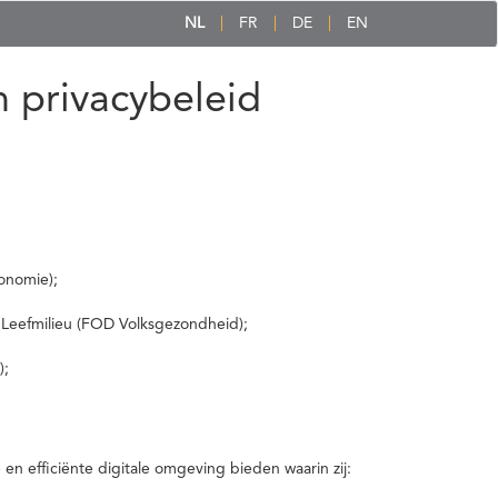
NL
FR
DE
EN
 privacybeleid
onomie);
 Leefmilieu (FOD Volksgezondheid);
);
 efficiënte digitale omgeving bieden waarin zij: