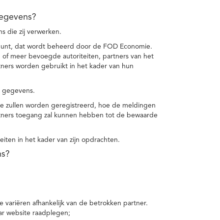
gegevens?
 die zij verwerken.
punt, dat wordt beheerd door de FOD Economie.
f meer bevoegde autoriteiten, partners van het
ers worden gebruikt in het kader van hun
e gegevens.
e zullen worden geregistreerd, hoe de meldingen
tners toegang zal kunnen hebben tot de bewaarde
teiten in het kader van zijn opdrachten.
ns?
 variëren afhankelijk van de betrokken partner.
ar website raadplegen;