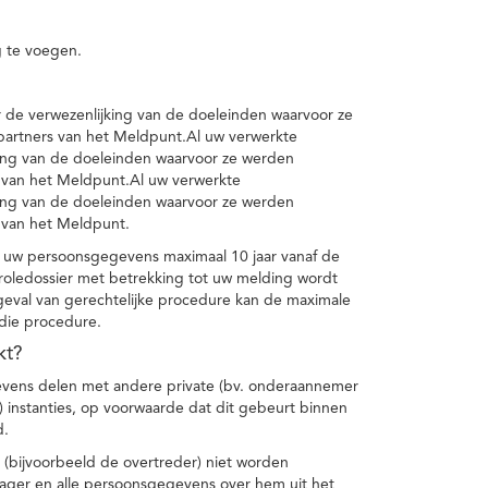
 te voegen.
de verwezenlijking van de doeleinden waarvoor ze
artners van het Meldpunt.Al uw verwerkte
ing van de doeleinden waarvoor ze werden
 van het Meldpunt.Al uw verwerkte
ing van de doeleinden waarvoor ze werden
 van het Meldpunt.
 uw persoonsgegevens maximaal 10 jaar vanaf de
oledossier met betrekking tot uw melding wordt
geval van gerechtelijke procedure kan de maximale
 die procedure.
kt?
vens delen met andere private (bv. onderaannemer
n) instanties, op voorwaarde dat dit gebeurt binnen
d.
 (bijvoorbeeld de overtreder) niet worden
klager en alle persoonsgegevens over hem uit het