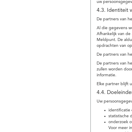
uw persoonsgegev
4.3. Identitei
De partners van he
Al die gegevens w
Afhankelijk van d
Meldpunt. De aldu
opdrachten van op
De partners van h
De partners van h
zullen worden doo
informatie.
Elke partner blijft
4.4. Doeleind
Uw persoonsgegeve
identificat
statistische
onderzoek of
Voor meer in