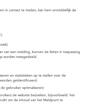
m in contact te treden, kan hem onmiddellijk de
);
boek).
er van een melding, kunnen de feiten in toepassing
ings worden meegedeeld.
eren en statistieken op te stellen over de
worden geïdentificeerd.
 de gebruiker optimaliseren)
ruikers de website bezoeken, bijvoorbeeld: het
bruikt om de inhoud van het Meldpunt te