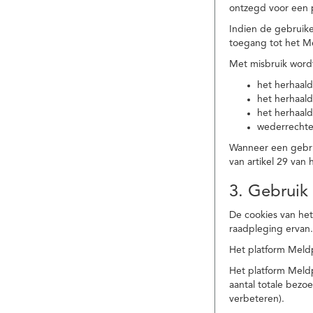
ontzegd voor een p
Indien de gebruike
toegang tot het M
Met misbruik word
het herhaald
het herhaald
het herhaald
wederrechtel
Wanneer een gebrui
van artikel 29 va
3. Gebruik
De cookies van het
raadpleging ervan
Het platform Meldp
Het platform Meld
aantal totale bez
verbeteren).