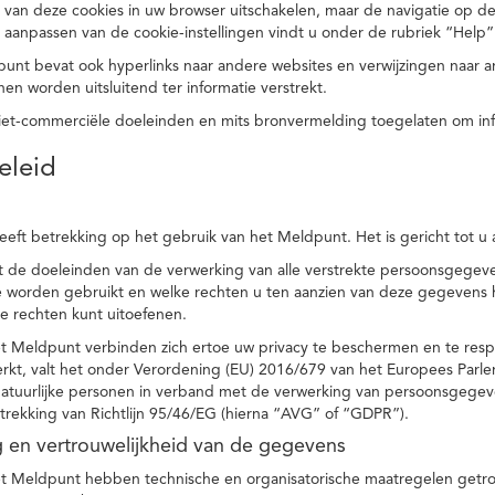
 van deze cookies in uw browser uitschakelen, maar de navigatie op de
t aanpassen van de cookie-instellingen vindt u onder de rubriek “Help”
punt bevat ook hyperlinks naar andere websites en verwijzingen naar
en worden uitsluitend ter informatie verstrekt.
niet-commerciële doeleinden en mits bronvermelding toegelaten om in
eleid
heeft betrekking op het gebruik van het Meldpunt. Het is gericht tot u
dt de doeleinden van de verwerking van alle verstrekte persoonsgege
worden gebruikt en welke rechten u ten aanzien van deze gegevens heb
e rechten kunt uitoefenen.
et Meldpunt verbinden zich ertoe uw privacy te beschermen en te res
rkt, valt het onder Verordening (EU) 2016/679 van het Europees Parl
tuurlijke personen in verband met de verwerking van persoonsgegeven
trekking van Richtlijn 95/46/EG (hierna “AVG” of “GDPR”).
ng en vertrouwelijkheid van de gegevens
t Meldpunt hebben technische en organisatorische maatregelen getrof