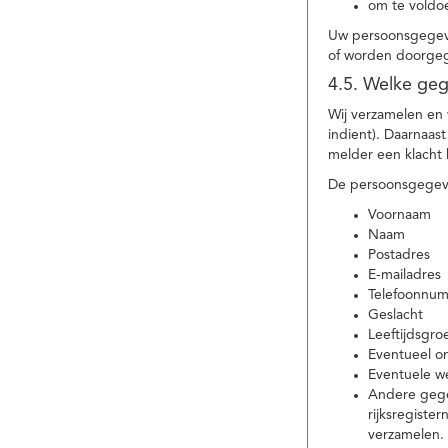
om te voldoe
Uw persoonsgegeve
of worden doorgeg
4.5. Welke ge
Wij verzamelen en
indient). Daarnaas
melder een klacht 
De persoonsgegeve
Voornaam
Naam
Postadres
E-mailadres
Telefoonnu
Geslacht
Leeftijdsgro
Eventueel 
Eventuele w
Andere gege
rijksregiste
verzamelen.