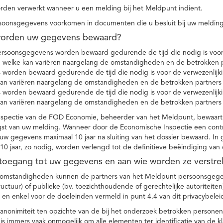
den verwerkt wanneer u een melding bij het Meldpunt indient.
soonsgegevens voorkomen in documenten die u besluit bij uw melding
worden uw gegevens bewaard?
ersoonsgegevens worden bewaard gedurende de tijd die nodig is voor 
 welke kan variëren naargelang de omstandigheden en de betrokken p
worden bewaard gedurende de tijd die nodig is voor de verwezenlijk
kan variëren naargelang de omstandigheden en de betrokken partners
worden bewaard gedurende de tijd die nodig is voor de verwezenlijk
kan variëren naargelang de omstandigheden en de betrokken partners
spectie van de FOD Economie, beheerder van het Meldpunt, bewaart
st van uw melding. Wanneer door de Economische Inspectie een contr
 gegevens maximaal 10 jaar na sluiting van het dossier bewaard. In 
10 jaar, zo nodig, worden verlengd tot de definitieve beëindiging van
 toegang tot uw gegevens en aan wie worden ze verstre
e omstandigheden kunnen de partners van het Meldpunt persoonsgege
ructuur) of publieke (bv. toezichthoudende of gerechtelijke autoriteite
r en enkel voor de doeleinden vermeld in punt 4.4 van dit privacybelei
nonimiteit ten opzichte van de bij het onderzoek betrokken personen
s immers vaak onmogelijk om alle elementen ter identificatie van de 