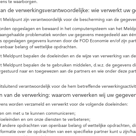
ens te waarborgen.
t van de verwerkingsverantwoordelijke: wie verwerkt uw 
t Meldpunt zijn verantwoordelijk voor de bescherming van de gegevens
orden opgeslagen en bewaard in het computersysteem van het Meld
e aangehaalde problematiek worden uw gegevens meegedeeld aan één o
s opgeslagen gegevens kunnen door de FOD Economie en/of zijn partn
enbaar belang of wettelijke opdrachten.
et Meldpunt bepalen de doeleinden en de wijze van verwerking van d
et Meldpunt bepalen de te gebruiken middelen, d.w.z. de gegevens di
rgestuurd naar en toegewezen aan de partners en wie onder deze par
 uitsluitend verantwoordelijk voor de hem betreffende verwerkingsactivi
en van de verwerking: waarom verwerken wij uw gegeve
ns worden verzameld en verwerkt voor de volgende doeleinden:
ie en om met u te kunnen communiceren;
 doeleinden en om onze diensten te verbeteren;
 andere opdrachten van openbaar belang of wettelijke opdrachten, die
formatie over de opdrachten van een specifieke partner kunt u zijn/ha