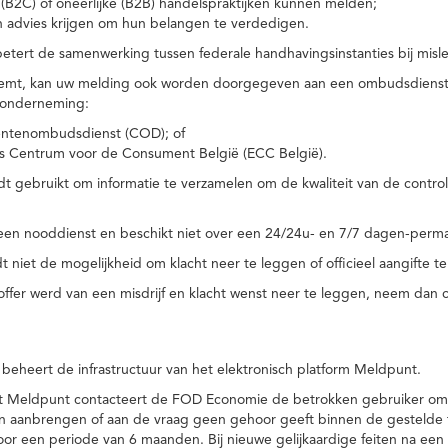
(B2C) of oneerlijke (B2B) handelspraktijken kunnen melden;
n advies krijgen om hun belangen te verdedigen.
tert de samenwerking tussen federale handhavingsinstanties bij misle
temt, kan uw melding ook worden doorgegeven aan een ombudsdienst o
 onderneming:
ntenombudsdienst (COD); of
s Centrum voor de Consument België (ECC België).
 gebruikt om informatie te verzamelen om de kwaliteit van de control
een nooddienst en beschikt niet over een 24/24u- en 7/7 dagen-perma
 niet de mogelijkheid om klacht neer te leggen of officieel aangifte te
toffer werd van een misdrijf en klacht wenst neer te leggen, neem dan
eheert de infrastructuur van het elektronisch platform Meldpunt.
het Meldpunt contacteert de FOD Economie de betrokken gebruiker om
an aanbrengen of aan de vraag geen gehoor geeft binnen de gestelde
or een periode van 6 maanden. Bij nieuwe gelijkaardige feiten na e