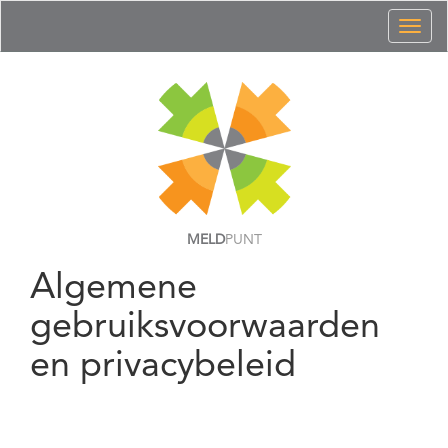
Toggl
naviga
MELD
PUNT
Algemene
gebruiksvoorwaarden
en privacybeleid