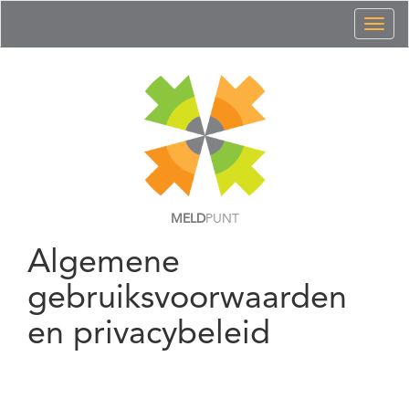
Toggl
naviga
MELD
PUNT
Algemene
gebruiksvoorwaarden
en privacybeleid