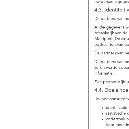
uw persoonsgegev
4.3. Identitei
De partners van he
Al die gegevens w
Afhankelijk van d
Meldpunt. De aldu
opdrachten van op
De partners van h
De partners van h
zullen worden doo
informatie.
Elke partner blijft
4.4. Doeleind
Uw persoonsgegeve
identificat
statistische
onderzoek of
Voor meer in