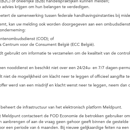
(B2C) of oneerlijke (B2B) handelspraktijken kunnen melden;
n advies krijgen om hun belangen te verdedigen.
tert de samenwerking tussen federale handhavingsinstanties bij misle
temt, kan uw melding ook worden doorgegeven aan een ombudsdienst o
 onderneming:
ntenombudsdienst (COD); of
s Centrum voor de Consument België (ECC België).
 gebruikt om informatie te verzamelen om de kwaliteit van de control
een nooddienst en beschikt niet over een 24/24u- en 7/7 dagen-perma
 niet de mogelijkheid om klacht neer te leggen of officieel aangifte te
toffer werd van een misdrijf en klacht wenst neer te leggen, neem dan
eheert de infrastructuur van het elektronisch platform Meldpunt.
het Meldpunt contacteert de FOD Economie de betrokken gebruiker om
an aanbrengen of aan de vraag geen gehoor geeft binnen de gestelde
or een periode van 6 maanden. Bij nieuwe gelijkaardige feiten na e