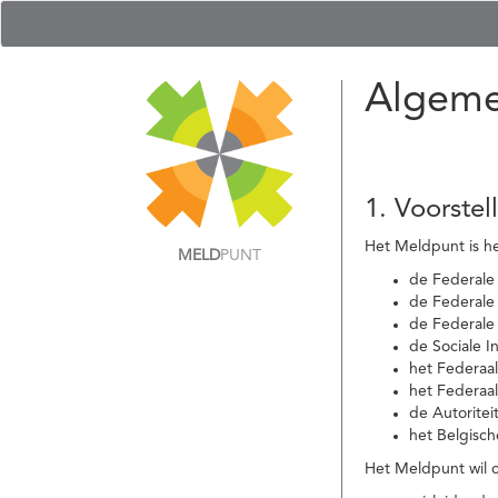
Algeme
1. Voorstel
Het Meldpunt is he
MELD
PUNT
de Federale
de Federale 
de Federale
de Sociale I
het Federaa
het Federaa
de Autoritei
het Belgisch
Het Meldpunt wil c