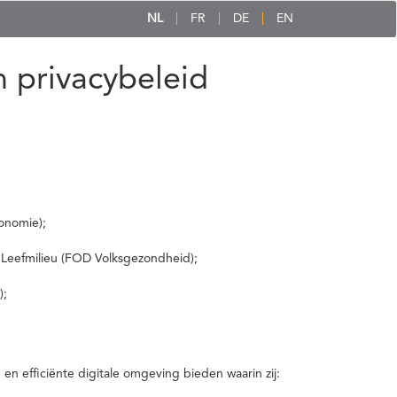
NL
FR
DE
EN
 privacybeleid
onomie);
 Leefmilieu (FOD Volksgezondheid);
);
 efficiënte digitale omgeving bieden waarin zij: