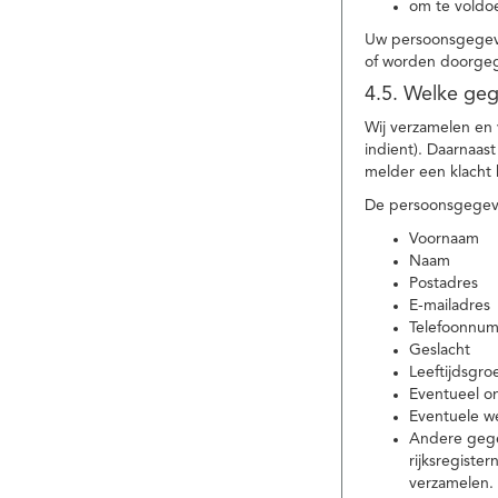
om te voldoe
Uw persoonsgegeve
of worden doorgeg
4.5. Welke ge
Wij verzamelen en
indient). Daarnaas
melder een klacht 
De persoonsgegeve
Voornaam
Naam
Postadres
E-mailadres
Telefoonnu
Geslacht
Leeftijdsgro
Eventueel 
Eventuele w
Andere gege
rijksregiste
verzamelen.