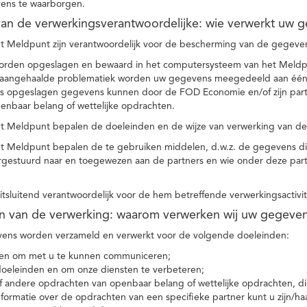
ens te waarborgen.
t van de verwerkingsverantwoordelijke: wie verwerkt uw 
t Meldpunt zijn verantwoordelijk voor de bescherming van de gegevens
orden opgeslagen en bewaard in het computersysteem van het Meld
e aangehaalde problematiek worden uw gegevens meegedeeld aan één o
s opgeslagen gegevens kunnen door de FOD Economie en/of zijn partn
enbaar belang of wettelijke opdrachten.
et Meldpunt bepalen de doeleinden en de wijze van verwerking van d
et Meldpunt bepalen de te gebruiken middelen, d.w.z. de gegevens di
rgestuurd naar en toegewezen aan de partners en wie onder deze par
 uitsluitend verantwoordelijk voor de hem betreffende verwerkingsactivi
en van de verwerking: waarom verwerken wij uw gegeve
ns worden verzameld en verwerkt voor de volgende doeleinden:
ie en om met u te kunnen communiceren;
 doeleinden en om onze diensten te verbeteren;
 andere opdrachten van openbaar belang of wettelijke opdrachten, die
formatie over de opdrachten van een specifieke partner kunt u zijn/ha