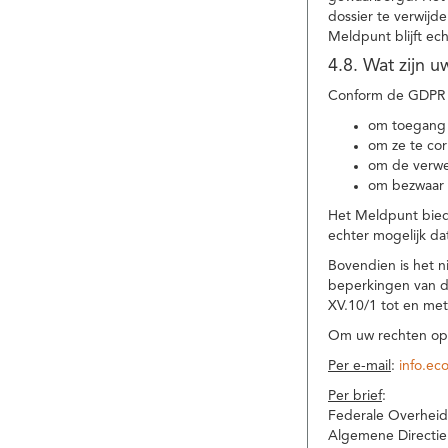
dossier te verwijd
Meldpunt blijft ec
4.8. Wat zijn 
Conform de GDPR 
om toegang 
om ze te corr
om de verwe
om bezwaar 
Het Meldpunt biedt
echter mogelijk da
Bovendien is het n
beperkingen van d
XV.10/1 tot en me
Om uw rechten op 
Per e-mail
:
info.ec
Per brief
:
Federale Overheid
Algemene Directie