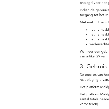
ontzegd voor een p
Indien de gebruike
toegang tot het M
Met misbruik word
het herhaald
het herhaald
het herhaald
wederrechtel
Wanneer een gebrui
van artikel 29 va
3. Gebruik
De cookies van het
raadpleging ervan
Het platform Meldp
Het platform Meld
aantal totale bez
verbeteren).