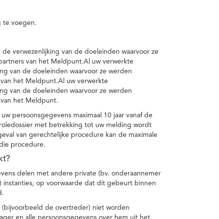
 te voegen.
de verwezenlijking van de doeleinden waarvoor ze
artners van het Meldpunt.Al uw verwerkte
ing van de doeleinden waarvoor ze werden
 van het Meldpunt.Al uw verwerkte
ing van de doeleinden waarvoor ze werden
 van het Meldpunt.
 uw persoonsgegevens maximaal 10 jaar vanaf de
oledossier met betrekking tot uw melding wordt
geval van gerechtelijke procedure kan de maximale
 die procedure.
kt?
vens delen met andere private (bv. onderaannemer
n) instanties, op voorwaarde dat dit gebeurt binnen
d.
 (bijvoorbeeld de overtreder) niet worden
klager en alle persoonsgegevens over hem uit het