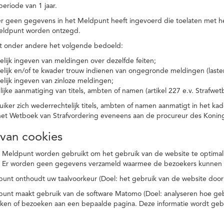
eriode van 1 jaar.
r geen gegevens in het Meldpunt heeft ingevoerd die toelaten met he
eldpunt worden ontzegd.
t onder andere het volgende bedoeld:
elijk ingeven van meldingen over dezelfde feiten;
elijk en/of te kwader trouw indienen van ongegronde meldingen (laster
elijk ingeven van zinloze meldingen;
ijke aanmatiging van titels, ambten of namen (artikel 227 e.v. Strafwet
ker zich wederrechtelijk titels, ambten of namen aanmatigt in het kad
n het Wetboek van Strafvordering eveneens aan de procureur des Kon
 van cookies
 Meldpunt worden gebruikt om het gebruik van de website te optimalis
. Er worden geen gegevens verzameld waarmee de bezoekers kunnen 
unt onthoudt uw taalvoorkeur (Doel: het gebruik van de website door
punt maakt gebruik van de software Matomo (Doel: analyseren hoe geb
oeken of bezoeken aan een bepaalde pagina. Deze informatie wordt ge