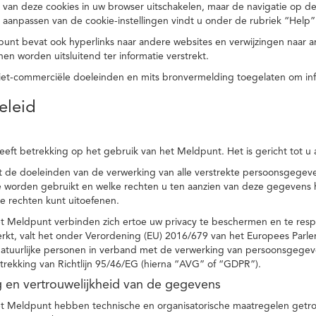
 van deze cookies in uw browser uitschakelen, maar de navigatie op de
t aanpassen van de cookie-instellingen vindt u onder de rubriek “Help”
punt bevat ook hyperlinks naar andere websites en verwijzingen naar
en worden uitsluitend ter informatie verstrekt.
niet-commerciële doeleinden en mits bronvermelding toegelaten om in
eleid
heeft betrekking op het gebruik van het Meldpunt. Het is gericht tot u
dt de doeleinden van de verwerking van alle verstrekte persoonsgege
worden gebruikt en welke rechten u ten aanzien van deze gegevens heb
e rechten kunt uitoefenen.
et Meldpunt verbinden zich ertoe uw privacy te beschermen en te res
rkt, valt het onder Verordening (EU) 2016/679 van het Europees Parl
tuurlijke personen in verband met de verwerking van persoonsgegeven
trekking van Richtlijn 95/46/EG (hierna “AVG” of “GDPR”).
ng en vertrouwelijkheid van de gegevens
t Meldpunt hebben technische en organisatorische maatregelen getrof