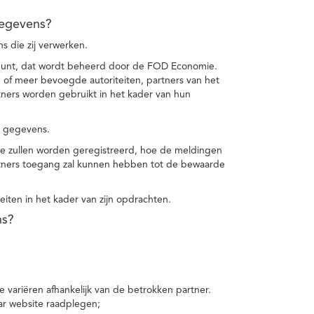
gegevens?
 die zij verwerken.
punt, dat wordt beheerd door de FOD Economie.
f meer bevoegde autoriteiten, partners van het
ers worden gebruikt in het kader van hun
e gegevens.
e zullen worden geregistreerd, hoe de meldingen
tners toegang zal kunnen hebben tot de bewaarde
teiten in het kader van zijn opdrachten.
ns?
 variëren afhankelijk van de betrokken partner.
ar website raadplegen;