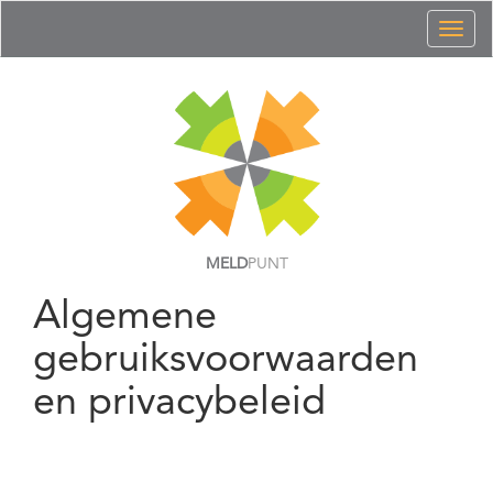
Toggl
naviga
MELD
PUNT
Algemene
gebruiksvoorwaarden
en privacybeleid