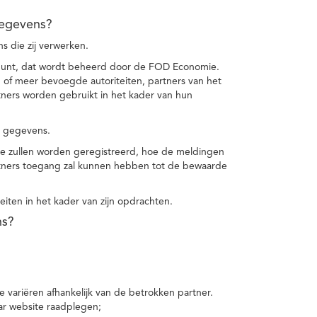
gegevens?
 die zij verwerken.
punt, dat wordt beheerd door de FOD Economie.
f meer bevoegde autoriteiten, partners van het
ers worden gebruikt in het kader van hun
e gegevens.
e zullen worden geregistreerd, hoe de meldingen
tners toegang zal kunnen hebben tot de bewaarde
teiten in het kader van zijn opdrachten.
ns?
 variëren afhankelijk van de betrokken partner.
ar website raadplegen;