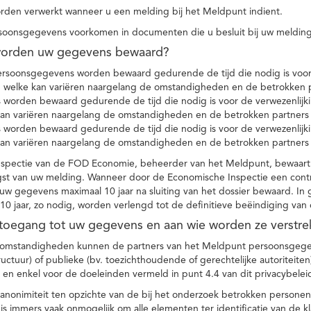
den verwerkt wanneer u een melding bij het Meldpunt indient.
soonsgegevens voorkomen in documenten die u besluit bij uw melding
worden uw gegevens bewaard?
ersoonsgegevens worden bewaard gedurende de tijd die nodig is voor 
 welke kan variëren naargelang de omstandigheden en de betrokken p
worden bewaard gedurende de tijd die nodig is voor de verwezenlijk
kan variëren naargelang de omstandigheden en de betrokken partners
worden bewaard gedurende de tijd die nodig is voor de verwezenlijk
kan variëren naargelang de omstandigheden en de betrokken partners
spectie van de FOD Economie, beheerder van het Meldpunt, bewaart
st van uw melding. Wanneer door de Economische Inspectie een contr
 gegevens maximaal 10 jaar na sluiting van het dossier bewaard. In 
10 jaar, zo nodig, worden verlengd tot de definitieve beëindiging van
 toegang tot uw gegevens en aan wie worden ze verstre
e omstandigheden kunnen de partners van het Meldpunt persoonsgege
ructuur) of publieke (bv. toezichthoudende of gerechtelijke autoriteite
r en enkel voor de doeleinden vermeld in punt 4.4 van dit privacybelei
nonimiteit ten opzichte van de bij het onderzoek betrokken personen
s immers vaak onmogelijk om alle elementen ter identificatie van de 