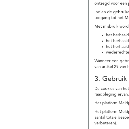
ontzegd voor een p
Indien de gebruike
toegang tot het M
Met misbruik word
het herhaald
het herhaald
het herhaald
wederrechtel
Wanneer een gebrui
van artikel 29 va
3. Gebruik
De cookies van het
raadpleging ervan
Het platform Meldp
Het platform Meld
aantal totale bez
verbeteren).