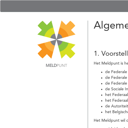
Algeme
1. Voorstel
Het Meldpunt is he
MELD
PUNT
de Federale
de Federale 
de Federale
de Sociale I
het Federaa
het Federaa
de Autoritei
het Belgisch
Het Meldpunt wil c