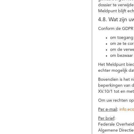
dossier te verwijd
Meldpunt blijft ec
4.8. Wat zijn 
Conform de GDPR 
om toegang 
om ze te corr
om de verwe
om bezwaar 
Het Meldpunt biedt
echter mogelijk da
Bovendien is het n
beperkingen van d
XV.10/1 tot en me
Om uw rechten op 
Per e-mail
:
info.ec
Per brief
:
Federale Overheid
Algemene Directie