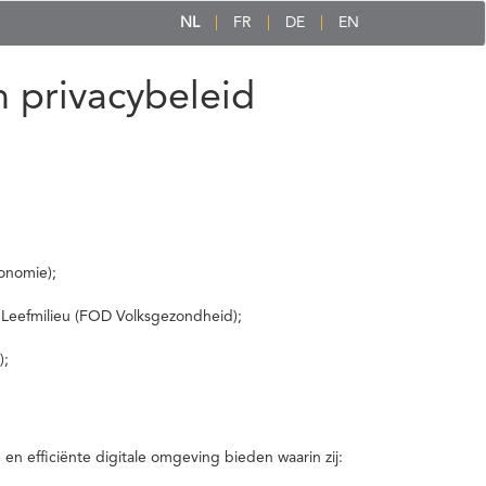
NL
FR
DE
EN
 privacybeleid
onomie);
 Leefmilieu (FOD Volksgezondheid);
);
 efficiënte digitale omgeving bieden waarin zij: