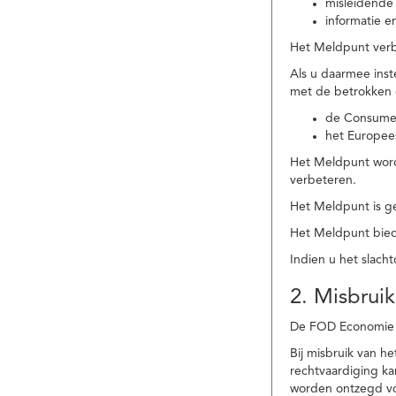
misleidende 
informatie e
Het Meldpunt verbe
Als u daarmee ins
met de betrokken
de Consume
het Europee
Het Meldpunt wordt
verbeteren.
Het Meldpunt is g
Het Meldpunt biedt
Indien u het slach
2. Misbruik
De FOD Economie b
Bij misbruik van 
rechtvaardiging k
worden ontzegd vo