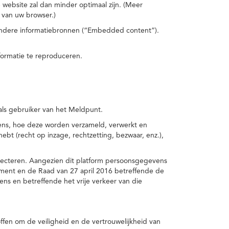
 website zal dan minder optimaal zijn. (Meer
 van uw browser.)
 andere informatiebronnen (“Embedded content”).
formatie te reproduceren.
 als gebruiker van het Meldpunt.
vens, hoe deze worden verzameld, verwerkt en
t (recht op inzage, rechtzetting, bezwaar, enz.),
pecteren. Aangezien dit platform persoonsgegevens
ement en de Raad van 27 april 2016 betreffende de
s en betreffende het vrije verkeer van die
fen om de veiligheid en de vertrouwelijkheid van