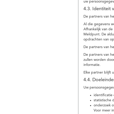
uw persoonsgegev
4.3. Identitei
De partners van he
Al die gegevens w
Afhankelijk van d
Meldpunt. De aldu
opdrachten van op
De partners van h
De partners van h
zullen worden doo
informatie.
Elke partner blijft
4.4. Doeleind
Uw persoonsgegeve
identificat
statistische
onderzoek of
Voor meer in