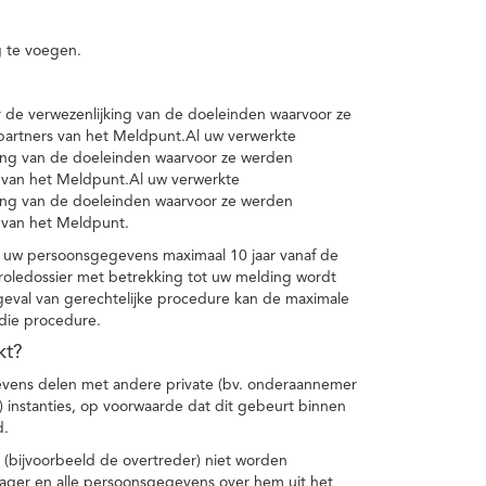
 te voegen.
de verwezenlijking van de doeleinden waarvoor ze
artners van het Meldpunt.Al uw verwerkte
ing van de doeleinden waarvoor ze werden
 van het Meldpunt.Al uw verwerkte
ing van de doeleinden waarvoor ze werden
 van het Meldpunt.
 uw persoonsgegevens maximaal 10 jaar vanaf de
oledossier met betrekking tot uw melding wordt
geval van gerechtelijke procedure kan de maximale
 die procedure.
kt?
vens delen met andere private (bv. onderaannemer
n) instanties, op voorwaarde dat dit gebeurt binnen
d.
 (bijvoorbeeld de overtreder) niet worden
klager en alle persoonsgegevens over hem uit het