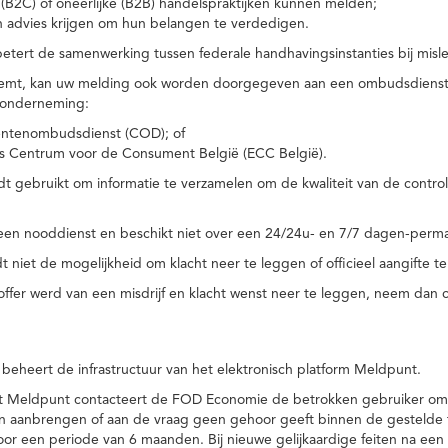
(B2C) of oneerlijke (B2B) handelspraktijken kunnen melden;
n advies krijgen om hun belangen te verdedigen.
tert de samenwerking tussen federale handhavingsinstanties bij misle
temt, kan uw melding ook worden doorgegeven aan een ombudsdienst o
 onderneming:
ntenombudsdienst (COD); of
s Centrum voor de Consument België (ECC België).
 gebruikt om informatie te verzamelen om de kwaliteit van de control
een nooddienst en beschikt niet over een 24/24u- en 7/7 dagen-perma
 niet de mogelijkheid om klacht neer te leggen of officieel aangifte te
toffer werd van een misdrijf en klacht wenst neer te leggen, neem dan
eheert de infrastructuur van het elektronisch platform Meldpunt.
het Meldpunt contacteert de FOD Economie de betrokken gebruiker om
an aanbrengen of aan de vraag geen gehoor geeft binnen de gestelde
or een periode van 6 maanden. Bij nieuwe gelijkaardige feiten na e