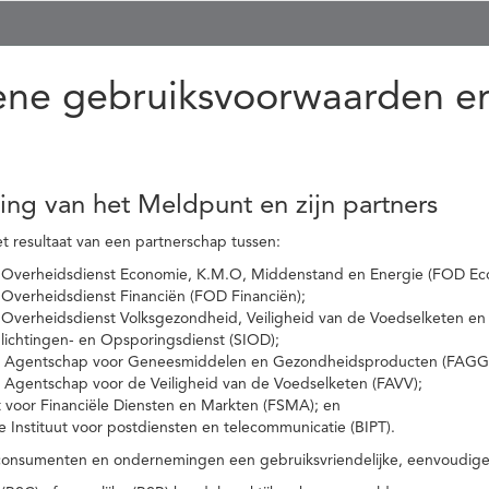
ne gebruiksvoorwaarden en
ling van het Meldpunt en zijn partners
t resultaat van een partnerschap tussen:
 Overheidsdienst Economie, K.M.O, Middenstand en Energie (FOD Ec
Overheidsdienst Financiën (FOD Financiën);
 Overheidsdienst Volksgezondheid, Veiligheid van de Voedselketen en
nlichtingen- en Opsporingsdienst (SIOD);
l Agentschap voor Geneesmiddelen en Gezondheidsproducten (FAGG
l Agentschap voor de Veiligheid van de Voedselketen (FAVV);
t voor Financiële Diensten en Markten (FSMA); en
e Instituut voor postdiensten en telecommunicatie (BIPT).
onsumenten en ondernemingen een gebruiksvriendelijke, eenvoudige en