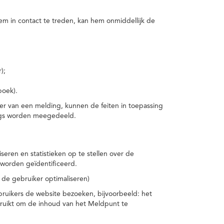
m in contact te treden, kan hem onmiddellijk de
);
boek).
er van een melding, kunnen de feiten in toepassing
ings worden meegedeeld.
eren en statistieken op te stellen over de
worden geïdentificeerd.
 de gebruiker optimaliseren)
ruikers de website bezoeken, bijvoorbeeld: het
bruikt om de inhoud van het Meldpunt te