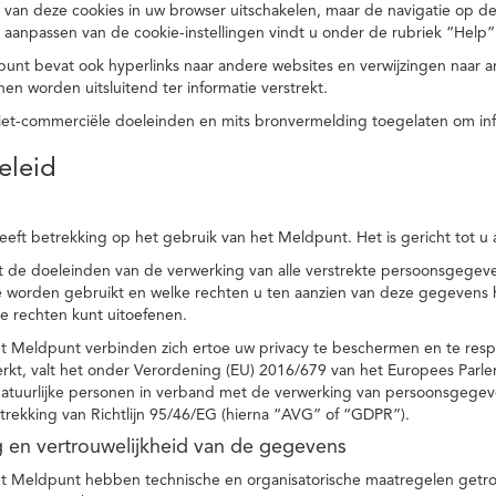
 van deze cookies in uw browser uitschakelen, maar de navigatie op de
t aanpassen van de cookie-instellingen vindt u onder de rubriek “Help”
punt bevat ook hyperlinks naar andere websites en verwijzingen naar
en worden uitsluitend ter informatie verstrekt.
niet-commerciële doeleinden en mits bronvermelding toegelaten om in
eleid
heeft betrekking op het gebruik van het Meldpunt. Het is gericht tot u
dt de doeleinden van de verwerking van alle verstrekte persoonsgege
worden gebruikt en welke rechten u ten aanzien van deze gegevens heb
e rechten kunt uitoefenen.
et Meldpunt verbinden zich ertoe uw privacy te beschermen en te res
rkt, valt het onder Verordening (EU) 2016/679 van het Europees Parl
tuurlijke personen in verband met de verwerking van persoonsgegeven
trekking van Richtlijn 95/46/EG (hierna “AVG” of “GDPR”).
ng en vertrouwelijkheid van de gegevens
t Meldpunt hebben technische en organisatorische maatregelen getrof