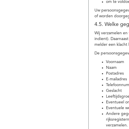
om te voldoe
Uw persoonsgegeve
of worden doorgeg
4.5. Welke ge
Wij verzamelen en
indient). Daarnaas
melder een klacht 
De persoonsgegeve
Voornaam
Naam
Postadres
E-mailadres
Telefoonnu
Geslacht
Leeftijdsgro
Eventueel 
Eventuele w
Andere gege
rijksregiste
verzamelen.