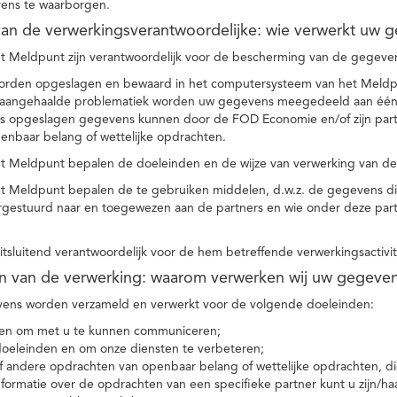
ens te waarborgen.
t van de verwerkingsverantwoordelijke: wie verwerkt uw 
t Meldpunt zijn verantwoordelijk voor de bescherming van de gegevens
orden opgeslagen en bewaard in het computersysteem van het Meld
e aangehaalde problematiek worden uw gegevens meegedeeld aan één o
s opgeslagen gegevens kunnen door de FOD Economie en/of zijn partn
enbaar belang of wettelijke opdrachten.
et Meldpunt bepalen de doeleinden en de wijze van verwerking van d
et Meldpunt bepalen de te gebruiken middelen, d.w.z. de gegevens di
rgestuurd naar en toegewezen aan de partners en wie onder deze par
 uitsluitend verantwoordelijk voor de hem betreffende verwerkingsactivi
en van de verwerking: waarom verwerken wij uw gegeve
ns worden verzameld en verwerkt voor de volgende doeleinden:
ie en om met u te kunnen communiceren;
 doeleinden en om onze diensten te verbeteren;
 andere opdrachten van openbaar belang of wettelijke opdrachten, die
formatie over de opdrachten van een specifieke partner kunt u zijn/ha