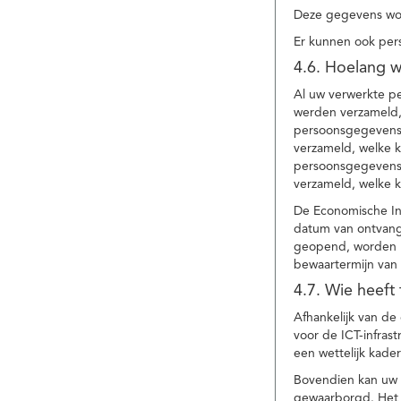
Deze gegevens wor
Er kunnen ook per
4.6. Hoelang 
Al uw verwerkte p
werden verzameld,
persoonsgegevens 
verzameld, welke 
persoonsgegevens 
verzameld, welke 
De Economische In
datum van ontvang
geopend, worden uw
bewaartermijn van 
4.7. Wie heeft
Afhankelijk van d
voor de ICT-infrast
een wettelijk kade
Bovendien kan uw a
gewaarborgd. Het i