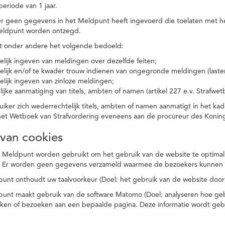
eriode van 1 jaar.
r geen gegevens in het Meldpunt heeft ingevoerd die toelaten met he
eldpunt worden ontzegd.
t onder andere het volgende bedoeld:
elijk ingeven van meldingen over dezelfde feiten;
elijk en/of te kwader trouw indienen van ongegronde meldingen (laster
elijk ingeven van zinloze meldingen;
ijke aanmatiging van titels, ambten of namen (artikel 227 e.v. Strafwet
ker zich wederrechtelijk titels, ambten of namen aanmatigt in het kad
n het Wetboek van Strafvordering eveneens aan de procureur des Kon
 van cookies
 Meldpunt worden gebruikt om het gebruik van de website te optimalis
. Er worden geen gegevens verzameld waarmee de bezoekers kunnen 
unt onthoudt uw taalvoorkeur (Doel: het gebruik van de website door
punt maakt gebruik van de software Matomo (Doel: analyseren hoe geb
oeken of bezoeken aan een bepaalde pagina. Deze informatie wordt ge