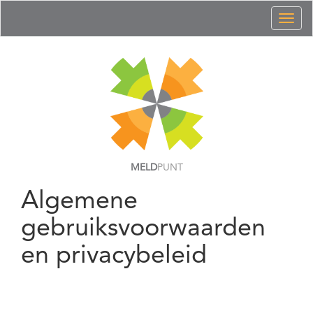
Toggl
naviga
MELD
PUNT
Algemene
gebruiksvoorwaarden
en privacybeleid