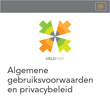
Toggl
naviga
MELD
PUNT
Algemene
gebruiksvoorwaarden
en privacybeleid